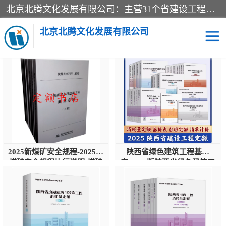
北京北腾文化发展有限公司：主营31个省建设工程预算书,工程预算软件,工程计价依据,工程造价定额,工程量清单计价定额,建设工程量消耗量定额,各行业工程预算定额,铁路定额,电力定额,矿山定额,*,黄金定额,钢铁企业检修定额,中石化安装检修定额,煤矿图书,医院书籍等.诚信的经营，在发展的同时公司不忘不断总结不断优化为客户的服务，和一如既往的热情赢得了新老客户的极高评价及青睐。
供应商机
北京北腾文化发展有限公司
THERE ARE A WIDE RANGE OF PRODUCTS. ALL YOU WANT ARE
HERE
医院图书
预算定额
电力图书
煤矿图书
标准图书
铁路建设工程预算定额
2025新煤矿安全规程-2025版
陕西省绿色建筑工程基价
电力行业工程预算定额
石油化工安装预算定额
煤矿安全规程执行说明-煤矿
表-2025版陕西省绿色建筑工
安全规程
程消耗量定额-陕西建设工程
量清单计价标准
新石油化工检修定额
石油化工概算定额数据
石油建设安装工程预算定
长输管道工程检修维修预