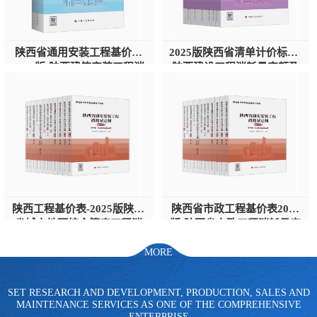
算定额
山东省工程预算定额
法律图书
电网技改,拆除,检修定额
炼油化工计价依据定额
陕西省通用安装工程基价表
2025版陕西省清单计价标准-
2025版-陕西建筑安装工程消
陕西建设工程消耗量定额及
信息通信建设工程预算定
火力发电机组检修定额
耗量定额-陕西安装工程工程
基价表全43本
量计算标准
额
湖北建设工程消耗量定额
湖南建设工程预算定额
煤炭建设工程预算定额
钢铁检修工程预算定额
黄金矿山工程预算定额
冶金工业矿山建设工程预
陕西工程基价表-2025版陕西
陕西省市政工程基价表2025
算定额2
冶金工业建设工程预算定
人防工程预算定额
省城市地下综合管廊工程消
版-陕西省市政工程消耗量定
耗量定额-陕西工程量清单计
额-2025陕西市政工程预算定
MORE
价标准
额
额
电子工程概预算定额
有色工程预算定额
内河航运工程概预算定额
沿海港口工程预算定额
SET RESEARCH AND DEVELOPMENT, PRODUCTION, SALES AND
MAINTENANCE SERVICES AS ONE OF THE COMPREHENSIVE
ENTERPRISE