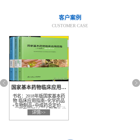
云南省建设工程预算定额
2020民法典
客户案例
CUSTOMER CASE
陕西省水利工程概预算定
宁夏建设工程计价定额
额
冶金工业建设工程概算定
河北省建设工程消耗量定
额
额
天津建设工程预算定额
20kv及以下配电网工程预
算定额
广东省水利水电概预算定
全国消耗量工程定额
国家基本药物临床应用指南及处方集2019版_化学药品和生物制品-中成药全3册
额
四川省清单计价定额
北京市建设工程消耗量定
书名：2018年版国家基本药
物 临床应用指南+化学药品
+生物制品+中成药总定价：
额
288元套出版社：人民卫生出
详情>>
版社版次：1出版时间：2019
年8月开本：16开全套3册作
者..