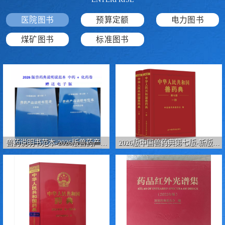
疏浚工程预算定额
吉林建筑工程预算定额
医院图书
预算定额
电力图书
吉林建设工程计价定额
辽宁省建筑工程预算定额
煤矿图书
标准图书
福建建设工程预算定额
贵州省工程预算定额
辽宁省工程计价定额
上海建设预算工程定额
江西省建筑工程预算定额
安徽省建设工程预算定额
锅炉及压力容器规范国际
广东省建设工程预算定额
兽药说明书范本-2026版兽药产品
2026版中国兽药典第七版-新版兽
性规范ASME
湖北省建设工程预算定额
年考军校教材资料
说明书范本-2026年兽药说明书规
药典-中国农业出版社
范
甘肃省建设工程预算定额
山西省建设工程预算定额
内蒙古建设工程预算定额
公路工程预算定额