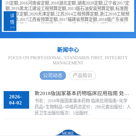
川定额,2016河南省定额,2018湖北定额,湖南2020定额,辽宁省2017定
额,2019黑龙江建设工程预算定额,2013版石油安装预算定额,标准图
书,北京定额,2020天津定额,江苏2014工程预算定额,浙江2018工程预
详
算定额,2017江西省预算定额,2017福建省预算定额,2018版广东省预
情
算定额,河北2012工程预算定额,2019版中文版*标准,医院书籍,上海
>>
2016版预算定额,2018海南省预算定额,广西2015建筑工程预算定额,
云南2013建设工程预算定额,2020中国兽药典,2018重庆预算定
额,2016贵州省预算定额,青海省2016预算定额,2012版新疆工程预算
定额,2017内蒙古预算定额,宁夏2020工程预算定额,陕西预算定额,山
新闻中心
西2018版建筑工程预算定额,2014人防工程预算定额,2015电子工程
概预算定额,2014版黄金工程预算定额,2018钢铁企业检修预..
FOCUS ON PROFESSIONAL, STANDARDS FIRST, INTEGRITY
MANAGEMENT
公司动态
产品知识
新2018版国家基本药物临床应用指南 处方集 化学药品和生物制品_中成药全套3册
2026-
书名：2018年版国家基本药物 临床应用指南+化学
04-02
药品+生物制品+中成药总定价：288元套出版社：人
民卫生出版社版次：1出版时..
MORE