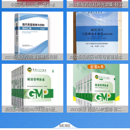
陕西建设工程消耗量定额
新疆建设工程预算定额
中国药典2020版一增补本
2023新版药品红外光谱集-轻工业
出版社
贵州水利水电定额
铁路概预算定额
青海省建筑工程消耗量定
西藏建筑工程计价定额
额
20kv及以下配电网工程定
地质灾害治理工程质量检
2023新版医疗质量管理与控制指
2022新版病历书写与管理基本规
额
验评定标准
广西建筑安装工程预算定
内河沿海港口疏浚定额
标汇编5.0版
范-人民卫生出版社
额
*考军校教材
黑龙江建设工程计价定额
依据
海南省建设工程预算定额
浙江省建设工程预算定额
电力工程预算概算定额
重庆市建设工程计价定额
新版gmp指南2023年版全6册_药
2023新版 药品GMP指南 第二版
江苏省建设工程计价定额
深圳市建设工程消耗量定
品gmp指南第二版
2023年gmp指南第2版 药品生产质
量管理规范实施系列指南 全6册
MORE
额
四川省清单定额
河南省建设工程预算定额