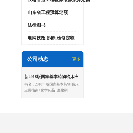
山东省工程预算定额
法律图书
电网技改,拆除,检修定额
公司动态
更多
新2018版国家基本药物临床应
用指南 处方集 化学药品和生物
书名：2018年版国家基本药物 临床
制品_中成药全套3册
应用指南+化学药品+生物制..