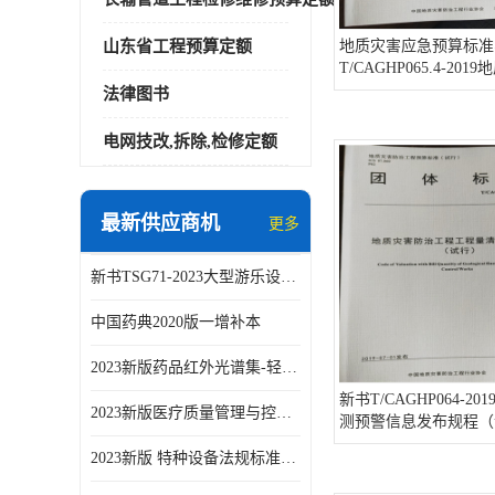
山东省工程预算定额
地质灾害应急预算标准
T/CAGHP065.4-20
工程施工机械台时费定
法律图书
土、砂浆配合比（试行
电网技改,拆除,检修定额
最新供应商机
更多
新书TSG71-2023大型游乐设施安全技术规程
中国药典2020版一增补本
2023新版药品红外光谱集-轻工业出版社
新书T/CAGHP064-2
2023新版医疗质量管理与控制指标汇编5.0版
测预警信息发布规程（
2023新版 特种设备法规标准手册 机电类标准客运索道卷