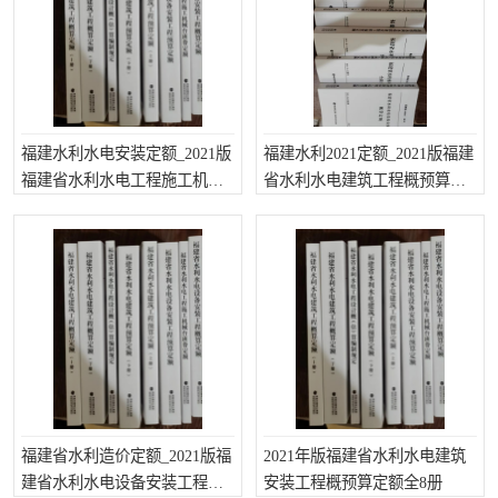
算定额
山东省工程预算定额
法律图书
电网技改,拆除,检修定额
炼油化工计价依据定额
信息通信建设工程预算定
火力发电机组检修定额
福建水利水电安装定额_2021版
福建水利2021定额_2021版福建
福建省水利水电工程施工机械
省水利水电建筑工程概预算定
额
湖北建设工程消耗量定额
湖南建设工程预算定额
台班费定额
额
煤炭建设工程预算定额
钢铁检修工程预算定额
黄金矿山工程预算定额
冶金工业矿山建设工程预
算定额2
冶金工业建设工程预算定
人防工程预算定额
额
电子工程概预算定额
有色工程预算定额
福建省水利造价定额_2021版福
内河航运工程概预算定额
2021年版福建省水利水电建筑
沿海港口工程预算定额
建省水利水电设备安装工程预
安装工程概预算定额全8册