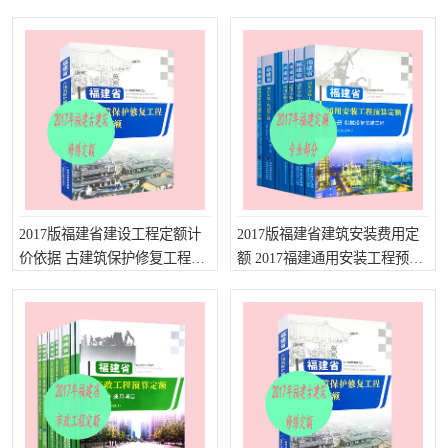
算定额
疏浚工程预算定额
吉林建筑工程预算定额
吉林建设工程计价定额
辽宁省建筑工程预算定额
福建建设工程预算定额
贵州省工程预算定额
辽宁省工程计价定额
上海建设预算工程定额
江西省建筑工程预算定额
安徽省建设工程预算定额
2017版福建省建设工程定额计
2017版福建省建筑安装费用定
锅炉及压力容器规范国际
广东省建设工程预算定额
价依据 古建筑保护修复工程定
额 2017福建通用安装工程预算
额 福建2017建筑工程预算定额
定额 福建建筑安装工程量清单
性规范ASME
湖北省建设工程预算定额
年考军校教材资料
计价定额
甘肃省建设工程预算定额
山西省建设工程预算定额
内蒙古建设工程预算定额
公路工程预算定额