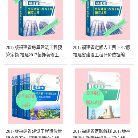
云南省建设工程预算定额
2020民法典
陕西省水利工程概预算定
宁夏建设工程计价定额
额
冶金工业建设工程概算定
河北省建设工程消耗量定
2017版福建省房屋建筑工程预
2017福建省定额人工费 2017版
算定额 福建2017装饰装修工程
福建省建设工程计价依据编制
额
额
天津建设工程预算定额
20kv及以下配电网工程预
定额 福建建筑工程费用定额
说明 2017福建省工程预算定额
算定额
广东省水利水电概预算定
全国消耗量工程定额
额
四川省清单计价定额
北京市建设工程消耗量定
额
2017版福建省建设工程造价管
2017福建省定额解释 2017版福