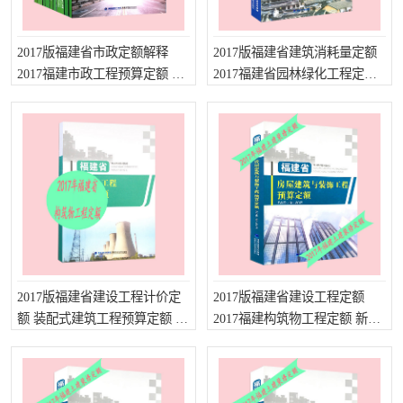
陕西建设工程消耗量定额
新疆建设工程预算定额
贵州水利水电定额
铁路概预算定额
2017版福建省市政定额解释
2017版福建省建筑消耗量定额
2017福建市政工程预算定额 福
2017福建省园林绿化工程定额
青海省建筑工程消耗量定
西藏建筑工程计价定额
建省市政工程量清单计价定额
2017福建工程计价定额
额
20kv及以下配电网工程定
地质灾害治理工程质量检
额
验评定标准
广西建筑安装工程预算定
内河沿海港口疏浚定额
额
*考军校教材
黑龙江建设工程计价定额
依据
海南省建设工程预算定额
浙江省建设工程预算定额
2017版福建省建设工程计价定
2017版福建省建设工程定额
电力工程预算概算定额
重庆市建设工程计价定额
额 装配式建筑工程预算定额 福
2017福建构筑物工程定额 新版
建2017建筑施工机械台班费用
福建建筑安装工程费用定额
江苏省建设工程计价定额
深圳市建设工程消耗量定
定额
额
四川省清单定额
河南省建设工程预算定额