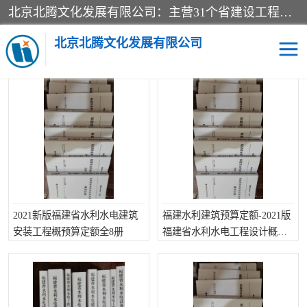
北京北腾文化发展有限公司：主营31个省建设工程预算书,工程预算软件,工程计价依据,工程造价定额,工程量清单计价定额,建设工程量消耗量定额,各行业工程预算定额,铁路定额,电力定额,矿山定额,*,黄金定额,钢铁企业检修定额,中石化安装检修定额,煤矿图书,医院书籍等.诚信的经营，在发展的同时公司不忘不断总结不断优化为客户的服务，和一如既往的热情赢得了新老客户的极高评价及青睐。
当前位置：
首页
>
供应商机
>
福建建设工程预算定额
北京北腾文化发展有限公司
福建建设工程预算定额的供应产品
医院图书
预算定额
电力图书
煤矿图书
标准图书
铁路建设工程预算定额
2021新版福建省水利水电建筑
福建水利建筑预算定额-2021版
电力行业工程预算定额
石油化工安装预算定额
安装工程概预算定额全8册
福建省水利水电工程设计概估
算编制规定
新石油化工检修定额
石油化工概算定额数据
石油建设安装工程预算定
长输管道工程检修维修预