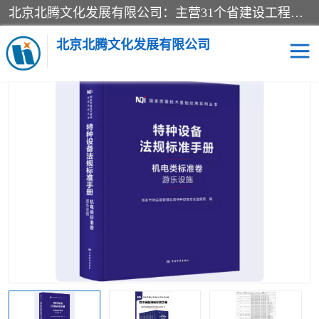
北京北腾文化发展有限公司：主营31个省建设工程预算书,工程预算软件,工程计价依据,工程造价定额,工程量清单计价定额,建设工程量消耗量定额,各行业工程预算定额,铁路定额,电力定额,矿山定额,*,黄金定额,钢铁企业检修定额,中石化安装检修定额,煤矿图书,医院书籍等.诚信的经营，在发展的同时公司不忘不断总结不断优化为客户的服务，和一如既往的热情赢得了新老客户的极高评价及青睐。
当前位置：
首页
>
供应商机
>
标准图书
> 2023新版 特种设备法规标
准手册 机电类标准游乐设施卷
北京北腾文化发展有限公司
医院图书
预算定额
电力图书
煤矿图书
标准图书
铁路建设工程预算定额
电力行业工程预算定额
石油化工安装预算定额
新石油化工检修定额
石油化工概算定额数据
石油建设安装工程预算定
长输管道工程检修维修预