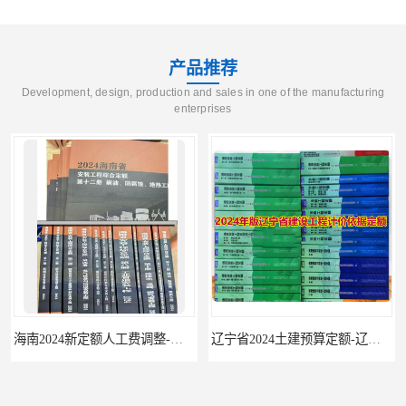
产品推荐
Development, design, production and sales in one of the manufacturing
enterprises
海南2024新定额人工费调整-海南2024版安装定额-海南2024房屋建筑定额-海南定额
辽宁省2024土建预算定额-辽宁安装预算定额-辽宁通风空调安装定额