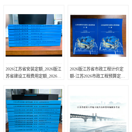
江苏计价定额
价定额
疏浚工程预算定额
吉林建筑工程预算定额
吉林建设工程计价定额
辽宁省建筑工程预算定额
福建建设工程预算定额
贵州省工程预算定额
辽宁省工程计价定额
上海建设预算工程定额
江西省建筑工程预算定额
安徽省建设工程预算定额
2026江苏省安装定额_2026版江
2026版江苏省市政工程计价定
锅炉及压力容器规范国际
广东省建设工程预算定额
苏省建设工程费用定额_2026江
额-江苏2026市政工程预算定额-
苏定额计算规则
江苏市政工程消耗量定额
性规范ASME
湖北省建设工程预算定额
年考军校教材资料
甘肃省建设工程预算定额
山西省建设工程预算定额
内蒙古建设工程预算定额
公路工程预算定额