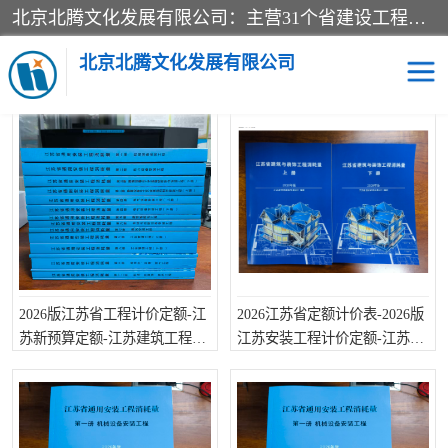
北京北腾文化发展有限公司：主营31个省建设工程预算书,工程预算软件,工程计价依据,工程造价定额,工程量清单计价定额,建设工程量消耗量定额,各行业工程预算定额,铁路定额,电力定额,矿山定额,*,黄金定额,钢铁企业检修定额,中石化安装检修定额,煤矿图书,医院书籍等.诚信的经营，在发展的同时公司不忘不断总结不断优化为客户的服务，和一如既往的热情赢得了新老客户的极高评价及青睐。
当前位置：
首页
>
供应商机
>
江苏省建设工程计价定额
北京北腾文化发展有限公司
江苏省建设工程计价定额的供应产品
医院图书
预算定额
电力图书
煤矿图书
标准图书
铁路建设工程预算定额
2026版江苏省工程计价定额-江
2026江苏省定额计价表-2026版
电力行业工程预算定额
石油化工安装预算定额
苏新预算定额-江苏建筑工程消
江苏安装工程计价定额-江苏省
耗量定额
工程消耗量定额
新石油化工检修定额
石油化工概算定额数据
石油建设安装工程预算定
长输管道工程检修维修预