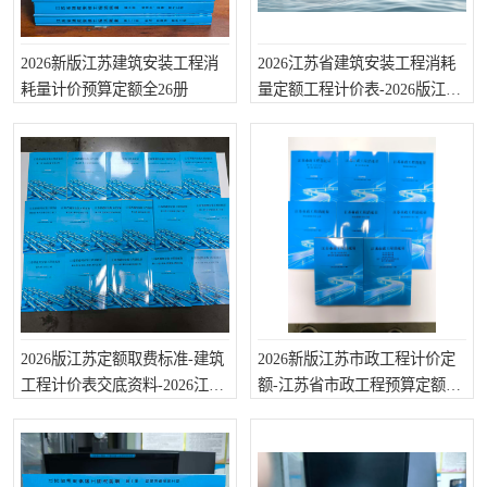
陕西建设工程消耗量定额
新疆建设工程预算定额
贵州水利水电定额
铁路概预算定额
2026新版江苏建筑安装工程消
2026江苏省建筑安装工程消耗
耗量计价预算定额全26册
量定额工程计价表-2026版江苏
青海省建筑工程消耗量定
西藏建筑工程计价定额
定额解释
额
20kv及以下配电网工程定
地质灾害治理工程质量检
额
验评定标准
广西建筑安装工程预算定
内河沿海港口疏浚定额
额
*考军校教材
黑龙江建设工程计价定额
依据
海南省建设工程预算定额
浙江省建设工程预算定额
2026版江苏定额取费标准-建筑
2026新版江苏市政工程计价定
电力工程预算概算定额
重庆市建设工程计价定额
工程计价表交底资料-2026江苏
额-江苏省市政工程预算定额全
省消耗量定额
26册
江苏省建设工程计价定额
深圳市建设工程消耗量定
额
四川省清单定额
河南省建设工程预算定额