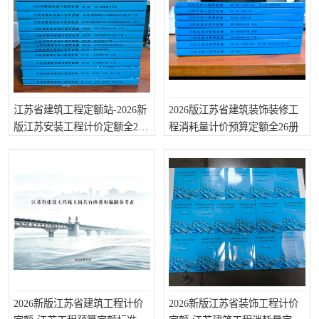
云南省建设工程预算定额
2020民法典
陕西省水利工程概预算定
宁夏建设工程计价定额
额
冶金工业建设工程概算定
河北省建设工程消耗量定
江苏省建筑工程定额站-2026新
2026版江苏省建筑装饰装修工
版江苏安装工程计价定额全26
程消耗量计价预算定额全26册
额
额
天津建设工程预算定额
20kv及以下配电网工程预
册
算定额
广东省水利水电概预算定
全国消耗量工程定额
额
四川省清单计价定额
北京市建设工程消耗量定
额
2026新版江苏省建筑工程计价
2026新版江苏省装饰工程计价