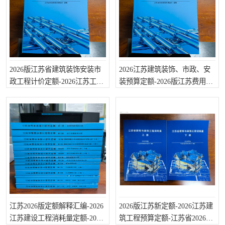
算定额
山东省工程预算定额
法律图书
电网技改,拆除,检修定额
炼油化工计价依据定额
信息通信建设工程预算定
火力发电机组检修定额
2026版江苏省建筑装饰安装市
2026江苏建筑装饰、市政、安
政工程计价定额-2026江苏工程
装预算定额-2026版江苏费用定
额
湖北建设工程消耗量定额
湖南建设工程预算定额
消耗量定额
额
煤炭建设工程预算定额
钢铁检修工程预算定额
黄金矿山工程预算定额
冶金工业矿山建设工程预
算定额2
冶金工业建设工程预算定
人防工程预算定额
额
电子工程概预算定额
有色工程预算定额
江苏2026版定额解释汇编-2026
内河航运工程概预算定额
2026版江苏新定额-2026江苏建
沿海港口工程预算定额
江苏建设工程消耗量定额-2026
筑工程预算定额-江苏省2026计