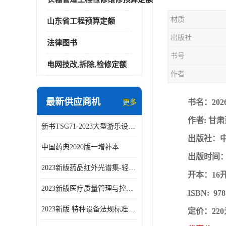
材质
山东省工程预算定额
出版社
法律图书
书号
电网技改,拆除,检修定额
作者
最新供应商机
书名：20
更多
作者: 甘
新书TSG71-2023大型游乐设施安全技术规程
出版社：
中国药典2020版一增补本
出版时间：2
2023新版药品红外光谱集-轻工业出版社
开本：16
2023新版医疗质量管理与控制指标汇编5.0版
ISBN: 978
2023新版 特种设备法规标准手册 机电类标准客运索道卷
定价：22