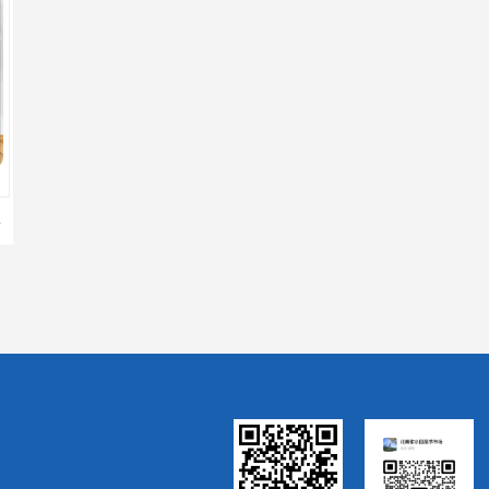
海南2024新定额人工费调整-海南2024版安装定额-海南2024房屋建筑定额-海南定额