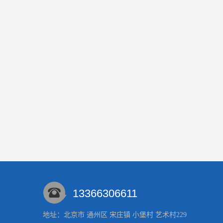
13366306611
地址：北京市 通州区 宋庄镇 小堡村 艺术村229