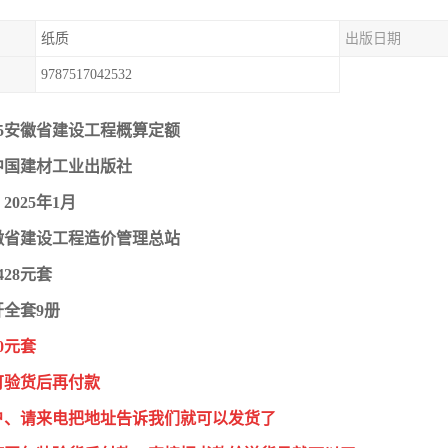
纸质
出版日期
9787517042532
25安徽省建设工程概算定额
中国建材工业出版社
025年1月
徽省建设工程造价管理总站
428元套
开全套9册
0元套
可验货后再付款
户、请来电把地址告诉我们就可以发货了