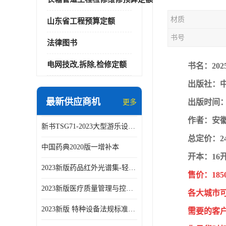
材质
山东省工程预算定额
书号
法律图书
电网技改,拆除,检修定额
书名：20
出版社：
最新供应商机
出版时间：2
更多
作者：安
新书TSG71-2023大型游乐设施安全技术规程
总定价：2
中国药典2020版一增补本
开本：16
2023新版药品红外光谱集-轻工业出版社
售价：185
2023新版医疗质量管理与控制指标汇编5.0版
各大城市
2023新版 特种设备法规标准手册 机电类标准客运索道卷
需要的客