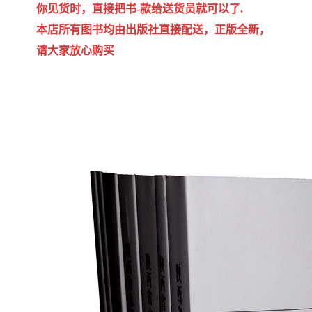
陕西建设工程消耗量定额
新疆建设工程预算定额
你见货时，直接把书-款给送货员就可以了.
本店所有图书均由出版社直接配送，正版全新，
贵州水利水电定额
铁路概预算定额
请大家放心购买
青海省建筑工程消耗量定
西藏建筑工程计价定额
额
20kv及以下配电网工程定
地质灾害治理工程质量检
额
验评定标准
广西建筑安装工程预算定
内河沿海港口疏浚定额
额
*考军校教材
黑龙江建设工程计价定额
依据
海南省建设工程预算定额
浙江省建设工程预算定额
电力工程预算概算定额
重庆市建设工程计价定额
江苏省建设工程计价定额
深圳市建设工程消耗量定
额
四川省清单定额
河南省建设工程预算定额