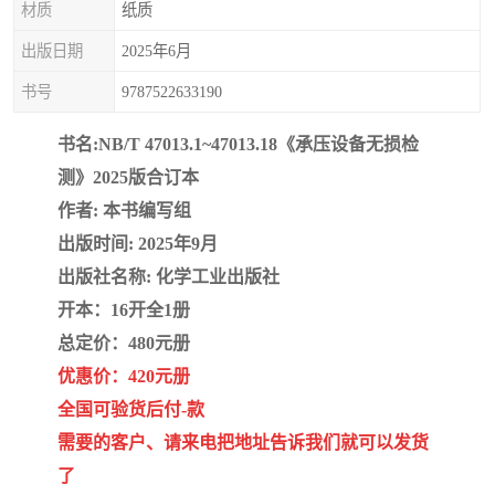
材质
纸质
疏浚工程预算定额
吉林建筑工程预算定额
出版日期
2025年6月
吉林建设工程计价定额
辽宁省建筑工程预算定额
书号
9787522633190
福建建设工程预算定额
贵州省工程预算定额
书名:NB/T 47013.1~47013.18《承压设备无损检
辽宁省工程计价定额
上海建设预算工程定额
测》2025版合订本
作者: 本书编写组
江西省建筑工程预算定额
安徽省建设工程预算定额
出版时间: 2025年9月
出版社名称: 化学工业出版社
锅炉及压力容器规范国际
广东省建设工程预算定额
开本：16开全1册
性规范ASME
湖北省建设工程预算定额
年考军校教材资料
总定价：480元册
优惠价：420元册
甘肃省建设工程预算定额
山西省建设工程预算定额
全国可验货后付-款
需要的客户、请来电把地址告诉我们就可以发货
内蒙古建设工程预算定额
公路工程预算定额
了