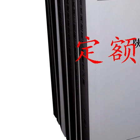
云南省建设工程预算定额
2020民法典
陕西省水利工程概预算定
宁夏建设工程计价定额
额
冶金工业建设工程概算定
河北省建设工程消耗量定
额
额
天津建设工程预算定额
20kv及以下配电网工程预
算定额
广东省水利水电概预算定
全国消耗量工程定额
额
四川省清单计价定额
北京市建设工程消耗量定
额