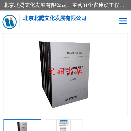
北京北腾文化发展有限公司：主营31个省建设工程预算书,工程预算软件,工程计价依据,工程造价定额,工程量清单计价定额,建设工程量消耗量定额,各行业工程预算定额,铁路定额,电力定额,矿山定额,*,黄金定额,钢铁企业检修定额,中石化安装检修定额,煤矿图书,医院书籍等.诚信的经营，在发展的同时公司不忘不断总结不断优化为客户的服务，和一如既往的热情赢得了新老客户的极高评价及青睐。
当前位置：
首页
>
供应商机
>
标准图书
> 新书NB/T47013.1-47013.18
承压设备无损检测2025版合订本
北京北腾文化发展有限公司
医院图书
预算定额
电力图书
煤矿图书
标准图书
铁路建设工程预算定额
电力行业工程预算定额
石油化工安装预算定额
新石油化工检修定额
石油化工概算定额数据
石油建设安装工程预算定
长输管道工程检修维修预