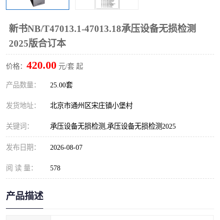
算定额
山东省工程预算定额
法律图书
新书NB/T47013.1-47013.18承压设备无损检测
电网技改,拆除,检修定额
炼油化工计价依据定额
2025版合订本
信息通信建设工程预算定
火力发电机组检修定额
420.00
价格：
元/套 起
额
湖北建设工程消耗量定额
湖南建设工程预算定额
产品数量：
25.00套
煤炭建设工程预算定额
钢铁检修工程预算定额
发货地址：
北京市通州区宋庄镇小堡村
关键词：
承压设备无损检测,承压设备无损检测2025
黄金矿山工程预算定额
冶金工业矿山建设工程预
发布日期：
2026-08-07
算定额2
冶金工业建设工程预算定
人防工程预算定额
阅 读 量：
578
额
电子工程概预算定额
有色工程预算定额
产品描述
内河航运工程概预算定额
沿海港口工程预算定额