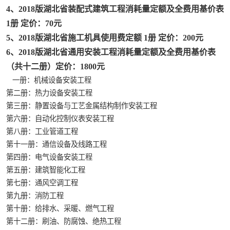
疏浚工程预算定额
4、2018版湖北省装配式建筑工程消耗量定额及全费用基价表
1册 定价：70元
吉林建设工程计价定额
5、2018版湖北省施工机具使用费定额 1册 定价：200元
6、2018版湖北省通用安装工程消耗量定额及全费用基价表
福建建设工程预算定额
（共十二册）定价：1800元
一册：机械设备安装工程
辽宁省工程计价定额
第二册：热力设备安装工程
第三册：静置设备与工艺金属结构制作安装工程
江西省建筑工程预算定额
第六册：自动化控制仪表安装工程
第八册：工业管道工程
锅炉及压力容器规范国际性规范ASME
第十一册：通信设备及线路工程
湖北省建设工程预算定额
第四册：电气设备安装工程
第五册：建筑智能化工程
甘肃省建设工程预算定额
第七册：通风空调工程
第九册：消防工程
内蒙古建设工程预算定额
第十册：给排水、采暖、燃气工程
第十二册：刷油、防腐蚀、绝热工程