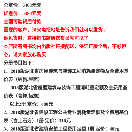
总定价：6463元套
山东省工程预算定额
优惠价：5480元套
电网技改,拆除,检修定额
全国可验货后付款
需要的客户、请来电把地址告诉我们就可以发货了
信息通信建设工程预算定额
你见货时，直接把书款给送货员就可以了.
本店所有图书均由出版社直接配送，保证正版全新，不必担
湖北建设工程消耗量定额
心，请大家放心购买
分册书目如下：
煤炭建设工程预算定额
1、2018版湖北省房屋建筑与装饰工程消耗量定额及全费用基
黄金矿山工程预算定额
价表（结构.屋面）
2018版湖北省房屋建筑与装饰工程消耗量定额及全费用基
冶金工业建设工程预算定额
价表（装饰.措施）
以上2册 定价：480元
电子工程概预算定额
2、2018版湖北省建设工程公共专业消耗量定额及全费用基价
表（含土石方）1册 定价：310元
内河航运工程概预算定额
3、2018版湖北省建筑安装工程费用定额 1册 定价：48元