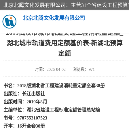
当前位置：
首页
>
产品知识
> 2019武汉市城市轨道交通工程消耗量定
额_湖北城市轨道费用定额基价表-新湖北预算定额
北京北腾文化发展有限公司
2019武汉市城市轨道交通工程消耗量定额_
湖北城市轨道费用定额基价表-新湖北预算
医院图书
定额
电力图书
时间：2026-04-02
浏览数：971
标准图书
书名：2018版湖北省工程建设消耗量定额全套38册
电力行业工程预算定额
出版社：长江出版社
出版时间：2019年8月
新石油化工检修定额
主编单位：湖北省建设工程标准定额管理总站编
书号：9787553107523
石油建设安装工程预算定
开本：16开全套38册