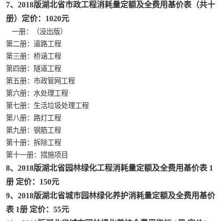
陕西建设工程消耗量定额
7、2018版湖北省市政工程消耗量定额及全费用基价表（共十
册）定价：1020元
贵州水利水电定额
一册：（没出版）
第二册：道路工程
青海省建筑工程消耗量定额
第三册：桥涵工程
第四册：隧道工程
20kv及以下配电网工程定额
第五册：市政管网工程
第六册：水处理工程
广西建筑安装工程预算定额
第七册：生活垃圾处理工程
第八册：路灯工程
*考军校教材
第九册：钢筋工程
第十册：拆除工程
海南省建设工程预算定额
第十一册：措施项目
8、2018版湖北省园林绿化工程消耗量定额及全费用基价表 1
电力工程预算概算定额
册 定价：150元
9、2018版湖北省城市园林绿化养护消耗量定额及全费用基价
江苏省建设工程计价定额
表 1册 定价：55元
四川省清单定额