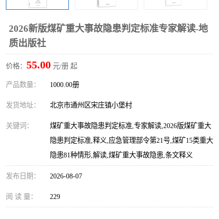
算定额
山东省工程预算定额
法律图书
2026新版煤矿重大事故隐患判定标准专家解读-地
电网技改,拆除,检修定额
炼油化工计价依据定额
质出版社
信息通信建设工程预算定
火力发电机组检修定额
55.00
价格：
元/册 起
额
湖北建设工程消耗量定额
湖南建设工程预算定额
产品数量：
1000.00册
煤炭建设工程预算定额
钢铁检修工程预算定额
发货地址：
北京市通州区宋庄镇小堡村
关键词：
煤矿重大事故隐患判定标准,专家解读,2026版煤矿重大
黄金矿山工程预算定额
冶金工业矿山建设工程预
隐患判定标准,释义,应急管理部令第21号,煤矿15类重大
算定额2
冶金工业建设工程预算定
人防工程预算定额
隐患81种情形,解读,煤矿重大事故隐患,条文释义
发布日期：
额
2026-08-07
电子工程概预算定额
有色工程预算定额
阅 读 量：
229
内河航运工程概预算定额
沿海港口工程预算定额