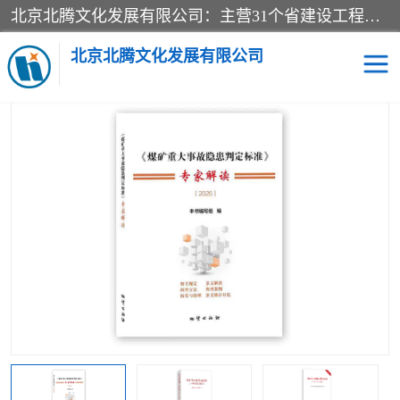
北京北腾文化发展有限公司：主营31个省建设工程预算书,工程预算软件,工程计价依据,工程造价定额,工程量清单计价定额,建设工程量消耗量定额,各行业工程预算定额,铁路定额,电力定额,矿山定额,*,黄金定额,钢铁企业检修定额,中石化安装检修定额,煤矿图书,医院书籍等.诚信的经营，在发展的同时公司不忘不断总结不断优化为客户的服务，和一如既往的热情赢得了新老客户的极高评价及青睐。
当前位置：
首页
>
供应商机
>
煤矿图书
> 2026新版煤矿重大事故隐
患判定标准专家解读-地质出版社
北京北腾文化发展有限公司
医院图书
预算定额
电力图书
煤矿图书
标准图书
铁路建设工程预算定额
电力行业工程预算定额
石油化工安装预算定额
新石油化工检修定额
石油化工概算定额数据
石油建设安装工程预算定
长输管道工程检修维修预