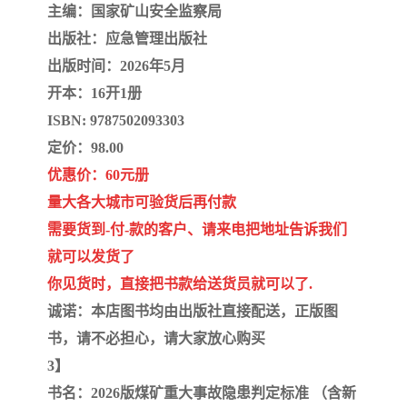
主编：国家矿山安全监察局
出版社：应急管理出版社
云南省建设工程预算定额
2020民法典
出版时间：2026年5月
陕西省水利工程概预算定
宁夏建设工程计价定额
开本：16开1册
ISBN: 9787502093303
额
冶金工业建设工程概算定
河北省建设工程消耗量定
定价：98.00
额
额
优惠价：60元册
天津建设工程预算定额
20kv及以下配电网工程预
量大各大城市可验货后再付款
算定额
广东省水利水电概预算定
全国消耗量工程定额
需要货到-付-款的客户、请来电把地址告诉我们
就可以发货了
额
四川省清单计价定额
北京市建设工程消耗量定
你见货时，直接把书款给送货员就可以了.
额
诚诺：本店图书均由出版社直接配送，正版图
书，请不必担心，请大家放心购买
3
】
书名：2026版煤矿重大事故隐患判定标准 （含新