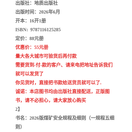
陕西建设工程消耗量定额
新疆建设工程预算定额
出版社：地质出版社
出版时间：2026年6月
贵州水利水电定额
铁路概预算定额
开本：16开1册
ISBN: 9787116125285
青海省建筑工程消耗量定
西藏建筑工程计价定额
定价：88元册
额
20kv及以下配电网工程定
地质灾害治理工程质量检
优惠价：55元册
量大各大城市可验货后再付款
额
验评定标准
广西建筑安装工程预算定
内河沿海港口疏浚定额
需要货到-付-款的客户、请来电把地址告诉我们
额
*考军校教材
黑龙江建设工程计价定额
就可以发货了
你见货时，直接把书款给送货员就可以了.
依据
海南省建设工程预算定额
浙江省建设工程预算定额
诚诺：本店图书均由出版社直接配送，正版图
书，请不必担心，请大家放心购买
电力工程预算概算定额
重庆市建设工程计价定额
2】
江苏省建设工程计价定额
深圳市建设工程消耗量定
书名：2026版煤矿安全规程及细则（一规程五细
则）
额
四川省清单定额
河南省建设工程预算定额