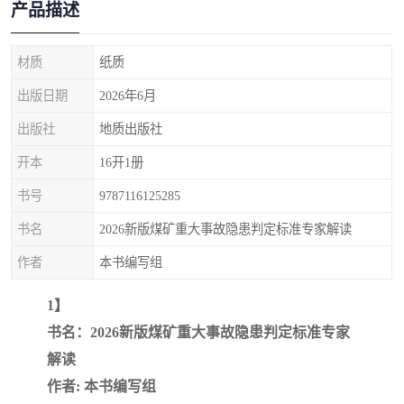
产品描述
疏浚工程预算定额
吉林建筑工程预算定额
吉林建设工程计价定额
辽宁省建筑工程预算定额
材质
纸质
出版日期
2026年6月
福建建设工程预算定额
贵州省工程预算定额
出版社
地质出版社
辽宁省工程计价定额
上海建设预算工程定额
开本
16开1册
江西省建筑工程预算定额
安徽省建设工程预算定额
书号
9787116125285
书名
2026新版煤矿重大事故隐患判定标准专家解读
锅炉及压力容器规范国际
广东省建设工程预算定额
作者
本书编写组
性规范ASME
湖北省建设工程预算定额
年考军校教材资料
1】
甘肃省建设工程预算定额
山西省建设工程预算定额
书名：2026新版煤矿重大事故隐患判定标准专家
解读
内蒙古建设工程预算定额
公路工程预算定额
作者: 本书编写组