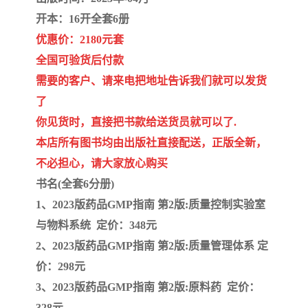
陕西建设工程消耗量定额
新疆建设工程预算定额
开本：16开全套6册
贵州水利水电定额
铁路概预算定额
优惠价：2180元套
全国可验货后付款
青海省建筑工程消耗量定
西藏建筑工程计价定额
需要的客户、请来电把地址告诉我们就可以发货
了
额
20kv及以下配电网工程定
地质灾害治理工程质量检
你见货时，直接把书款给送货员就可以了.
额
验评定标准
广西建筑安装工程预算定
内河沿海港口疏浚定额
本店所有图书均由出版社直接配送，正版全新，
不必担心，请大家放心购买
额
*考军校教材
黑龙江建设工程计价定额
书名(全套6分册)
依据
1、2023版药品GMP指南 第2版:质量控制实验室
海南省建设工程预算定额
浙江省建设工程预算定额
与物料系统 定价：348元
电力工程预算概算定额
重庆市建设工程计价定额
2、2023版药品GMP指南 第2版:质量管理体系 定
价：298元
江苏省建设工程计价定额
深圳市建设工程消耗量定
3、2023版药品GMP指南 第2版:原料药 定价：
额
四川省清单定额
河南省建设工程预算定额
328元