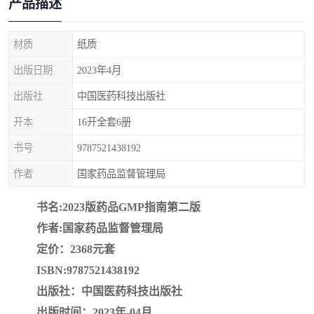
产品描述
疏浚工程预算定额
吉林建筑工程预算定额
吉林建设工程计价定额
辽宁省建筑工程预算定额
材质
纸质
出版日期
2023年4月
福建建设工程预算定额
贵州省工程预算定额
出版社
中国医药科技出版社
辽宁省工程计价定额
上海建设预算工程定额
开本
16开全套6册
江西省建筑工程预算定额
安徽省建设工程预算定额
书号
9787521438192
作者
国家药品监督管理局
锅炉及压力容器规范国际
广东省建设工程预算定额
书名:2023版药品GMP指南第二版
性规范ASME
湖北省建设工程预算定额
年考军校教材资料
作者:国家药品监督管理局
甘肃省建设工程预算定额
山西省建设工程预算定额
定价：2368元套
ISBN:9787521438192
内蒙古建设工程预算定额
公路工程预算定额
出版社：中国医药科技出版社
出版时间：2023年-04月