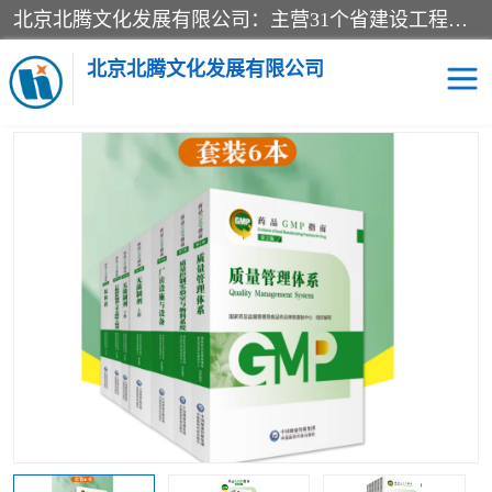
北京北腾文化发展有限公司：主营31个省建设工程预算书,工程预算软件,工程计价依据,工程造价定额,工程量清单计价定额,建设工程量消耗量定额,各行业工程预算定额,铁路定额,电力定额,矿山定额,*,黄金定额,钢铁企业检修定额,中石化安装检修定额,煤矿图书,医院书籍等.诚信的经营，在发展的同时公司不忘不断总结不断优化为客户的服务，和一如既往的热情赢得了新老客户的极高评价及青睐。
当前位置：
首页
>
供应商机
>
医院图书
> 2023新版 药品GMP指南 第
二版 2023年gmp指南第2版 药品生产质量管理规范实施系列指南 全6
北京北腾文化发展有限公司
册
医院图书
预算定额
电力图书
煤矿图书
标准图书
铁路建设工程预算定额
电力行业工程预算定额
石油化工安装预算定额
新石油化工检修定额
石油化工概算定额数据
石油建设安装工程预算定
长输管道工程检修维修预