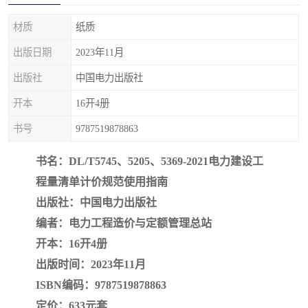
疏浚工程预算定额
吉林建筑工程预算定额
材质
纸质
吉林建设工程计价定额
辽宁省建筑工程预算定额
出版日期
2023年11月
福建建设工程预算定额
贵州省工程预算定额
出版社
中国电力出版社
开本
16开4册
辽宁省工程计价定额
上海建设预算工程定额
书号
9787519878863
江西省建筑工程预算定额
安徽省建设工程预算定额
书名：DL/T5745、5205、5369-2021电力建设工
锅炉及压力容器规范国际
广东省建设工程预算定额
程量清单计价规范使用指南
出版社：中国电力出版社
性规范ASME
湖北省建设工程预算定额
年考军校教材资料
编者：电力工程造价与定额管理总站
甘肃省建设工程预算定额
山西省建设工程预算定额
开本：16开4册
出版时间：2023年11月
内蒙古建设工程预算定额
公路工程预算定额
ISBN编码：9787519878863
定价：633元套