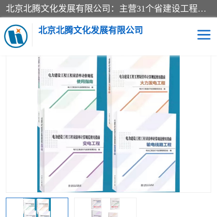
北京北腾文化发展有限公司：主营31个省建设工程预算书,工程预算软件,工程计价依据,工程造价定额,工程量清单计价定额,建设工程量消耗量定额,各行业工程预算定额,铁路定额,电力定额,矿山定额,*,黄金定额,钢铁企业检修定额,中石化安装检修定额,煤矿图书,医院书籍等.诚信的经营，在发展的同时公司不忘不断总结不断优化为客户的服务，和一如既往的热情赢得了新老客户的极高评价及青睐。
当前位置：
首页
>
供应商机
>
电力图书
> 2021新版电力建设工程量
清单计价规范使用指南
北京北腾文化发展有限公司
医院图书
预算定额
电力图书
煤矿图书
标准图书
铁路建设工程预算定额
电力行业工程预算定额
石油化工安装预算定额
新石油化工检修定额
石油化工概算定额数据
石油建设安装工程预算定
长输管道工程检修维修预