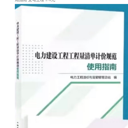
云南省建设工程预算定额
2020民法典
陕西省水利工程概预算定
宁夏建设工程计价定额
额
冶金工业建设工程概算定
河北省建设工程消耗量定
额
额
天津建设工程预算定额
20kv及以下配电网工程预
算定额
广东省水利水电概预算定
全国消耗量工程定额
额
四川省清单计价定额
北京市建设工程消耗量定
额