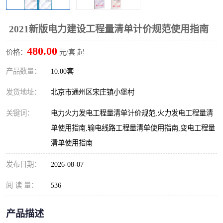
算定额
山东省工程预算定额
法律图书
2021新版电力建设工程量清单计价规范使用指南
电网技改,拆除,检修定额
炼油化工计价依据定额
480.00
价格：
元/套 起
信息通信建设工程预算定
火力发电机组检修定额
产品数量：
10.00套
额
湖北建设工程消耗量定额
湖南建设工程预算定额
发货地址：
北京市通州区宋庄镇小堡村
煤炭建设工程预算定额
钢铁检修工程预算定额
关键词：
电力火力发电工程量清单计价规范,火力发电工程量清
单使用指南,输电线路工程量清单使用指南,变电工程量
黄金矿山工程预算定额
冶金工业矿山建设工程预
清单使用指南
算定额2
冶金工业建设工程预算定
人防工程预算定额
发布日期：
2026-08-07
额
电子工程概预算定额
有色工程预算定额
阅 读 量：
536
内河航运工程概预算定额
沿海港口工程预算定额
产品描述