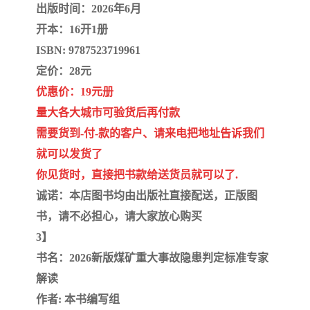
出版时间：2026年6月
开本：16开1册
云南省建设工程预算定额
2020民法典
ISBN: 9787523719961
陕西省水利工程概预算定
宁夏建设工程计价定额
定价：28元
优惠价：19元册
额
冶金工业建设工程概算定
河北省建设工程消耗量定
量大各大城市可验货后再付款
额
额
需要货到-付-款的客户、请来电把地址告诉我们
天津建设工程预算定额
20kv及以下配电网工程预
就可以发货了
算定额
广东省水利水电概预算定
全国消耗量工程定额
你见货时，直接把书款给送货员就可以了.
诚诺：本店图书均由出版社直接配送，正版图
额
四川省清单计价定额
北京市建设工程消耗量定
书，请不必担心，请大家放心购买
额
3】
书名：2026新版煤矿重大事故隐患判定标准专家
解读
作者: 本书编写组