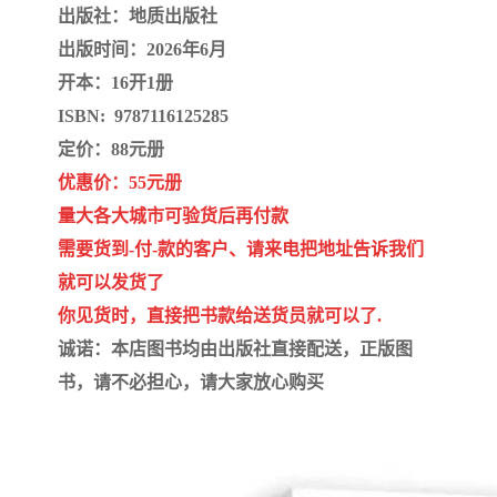
出版社：地质出版社
出版时间：2026年6月
开本：16开1册
ISBN: 9787116125285
定价：88元册
优惠价：55元册
量大各大城市可验货后再付款
需要货到-付-款的客户、请来电把地址告诉我们
就可以发货了
你见货时，直接把书款给送货员就可以了.
诚诺：本店图书均由出版社直接配送，正版图
书，请不必担心，请大家放心购买