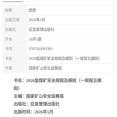
疏浚工程预算定额
吉林建筑工程预算定额
材质
纸质
吉林建设工程计价定额
辽宁省建筑工程预算定额
出版日期
2026年5月
福建建设工程预算定额
贵州省工程预算定额
出版社
应急管理出版社
开本
16开1册
辽宁省工程计价定额
上海建设预算工程定额
书号
9787502093303
江西省建筑工程预算定额
安徽省建设工程预算定额
书名
2026版煤矿安全规程及细则（一规程五细则）
锅炉及压力容器规范国际
广东省建设工程预算定额
作者
国家矿山安全监察局
性规范ASME
湖北省建设工程预算定额
年考军校教材资料
书名：2026版煤矿安全规程及细则（一规程五细
则）
甘肃省建设工程预算定额
山西省建设工程预算定额
主编：国家矿山安全监察局
出版社：应急管理出版社
内蒙古建设工程预算定额
公路工程预算定额
出版时间：2026年5月