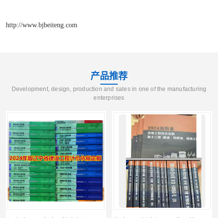
http://www.bjbeiteng.com
产品推荐
Development, design, production and sales in one of the manufacturing
enterprises