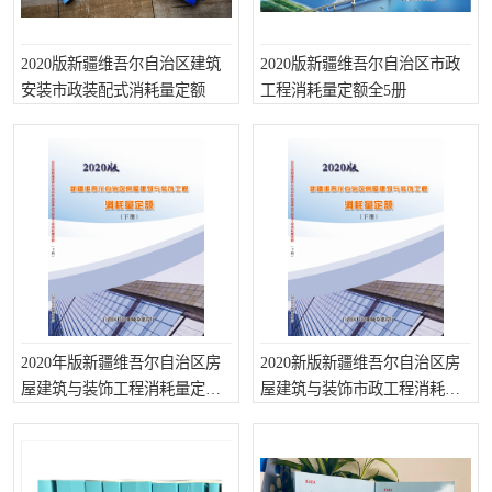
陕西建设工程消耗量定额
新疆建设工程预算定额
贵州水利水电定额
铁路概预算定额
2020版新疆维吾尔自治区建筑
2020版新疆维吾尔自治区市政
安装市政装配式消耗量定额
工程消耗量定额全5册
青海省建筑工程消耗量定
西藏建筑工程计价定额
额
20kv及以下配电网工程定
地质灾害治理工程质量检
额
验评定标准
广西建筑安装工程预算定
内河沿海港口疏浚定额
额
*考军校教材
黑龙江建设工程计价定额
依据
海南省建设工程预算定额
浙江省建设工程预算定额
2020年版新疆维吾尔自治区房
2020新版新疆维吾尔自治区房
电力工程预算概算定额
重庆市建设工程计价定额
屋建筑与装饰工程消耗量定额
屋建筑与装饰市政工程消耗量
全2册
定额全7册
江苏省建设工程计价定额
深圳市建设工程消耗量定
额
四川省清单定额
河南省建设工程预算定额