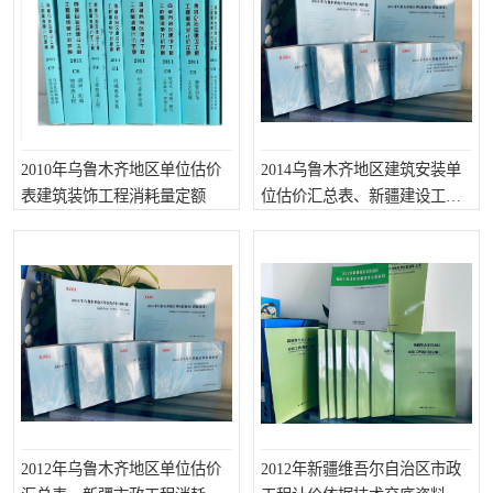
云南省建设工程预算定额
2020民法典
陕西省水利工程概预算定
宁夏建设工程计价定额
额
冶金工业建设工程概算定
河北省建设工程消耗量定
2010年乌鲁木齐地区单位估价
2014乌鲁木齐地区建筑安装单
表建筑装饰工程消耗量定额
位估价汇总表、新疆建设工程
额
额
天津建设工程预算定额
20kv及以下配电网工程预
补充消耗量定额
算定额
广东省水利水电概预算定
全国消耗量工程定额
额
四川省清单计价定额
北京市建设工程消耗量定
额
2012年乌鲁木齐地区单位估价
2012年新疆维吾尔自治区市政