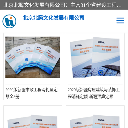
北京北腾文化发展有限公司：主营31个省建设工程预算书,工程预算软件,工程计价依据,工程造价定额,工程量清单计价定额,建设工程量消耗量定额,各行业工程预算定额,铁路定额,电力定额,矿山定额,*,黄金定额,钢铁企业检修定额,中石化安装检修定额,煤矿图书,医院书籍等.诚信的经营，在发展的同时公司不忘不断总结不断优化为客户的服务，和一如既往的热情赢得了新老客户的极高评价及青睐。
当前位置：
首页
>
供应商机
>
新疆建设工程预算定额
北京北腾文化发展有限公司
新疆建设工程预算定额的供应产品
医院图书
预算定额
电力图书
煤矿图书
标准图书
铁路建设工程预算定额
2020版新疆市政工程消耗量定
2020版新疆房屋建筑与装饰工
电力行业工程预算定额
石油化工安装预算定额
额全5册
程消耗定额-新疆预算定额
新石油化工检修定额
石油化工概算定额数据
石油建设安装工程预算定
长输管道工程检修维修预