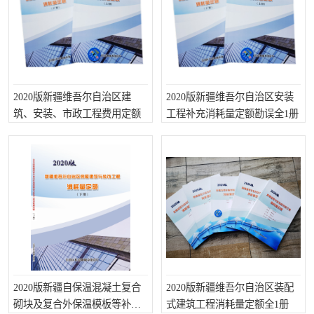
算定额
山东省工程预算定额
法律图书
电网技改,拆除,检修定额
炼油化工计价依据定额
信息通信建设工程预算定
火力发电机组检修定额
2020版新疆维吾尔自治区建
2020版新疆维吾尔自治区安装
筑、安装、市政工程费用定额
工程补充消耗量定额勘误全1册
额
湖北建设工程消耗量定额
湖南建设工程预算定额
煤炭建设工程预算定额
钢铁检修工程预算定额
黄金矿山工程预算定额
冶金工业矿山建设工程预
算定额2
冶金工业建设工程预算定
人防工程预算定额
额
电子工程概预算定额
有色工程预算定额
2020版新疆自保温混凝土复合
内河航运工程概预算定额
2020版新疆维吾尔自治区装配
沿海港口工程预算定额
砌块及复合外保温模板等补充
式建筑工程消耗量定额全1册