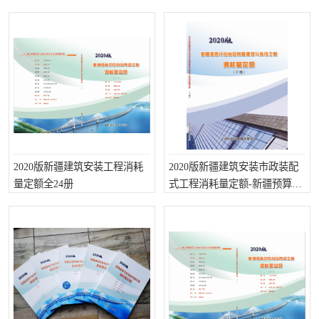
定额
疏浚工程预算定额
吉林建筑工程预算定额
吉林建设工程计价定额
辽宁省建筑工程预算定额
福建建设工程预算定额
贵州省工程预算定额
辽宁省工程计价定额
上海建设预算工程定额
江西省建筑工程预算定额
安徽省建设工程预算定额
2020版新疆建筑安装工程消耗
2020版新疆建筑安装市政装配
锅炉及压力容器规范国际
广东省建设工程预算定额
量定额全24册
式工程消耗量定额-新疆预算计
价定额
性规范ASME
湖北省建设工程预算定额
年考军校教材资料
甘肃省建设工程预算定额
山西省建设工程预算定额
内蒙古建设工程预算定额
公路工程预算定额