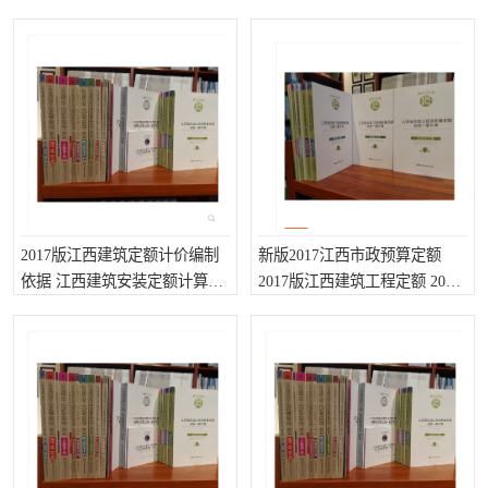
西省通用安装工程定额
江西省定额清单计价规范
疏浚工程预算定额
吉林建筑工程预算定额
吉林建设工程计价定额
辽宁省建筑工程预算定额
福建建设工程预算定额
贵州省工程预算定额
辽宁省工程计价定额
上海建设预算工程定额
江西省建筑工程预算定额
安徽省建设工程预算定额
2017版江西建筑定额计价编制
新版2017江西市政预算定额
锅炉及压力容器规范国际
广东省建设工程预算定额
依据 江西建筑安装定额计算规
2017版江西建筑工程定额 2017
则 江西省通用安装工程定额
年江西建筑安装消耗量定额
性规范ASME
湖北省建设工程预算定额
年考军校教材资料
甘肃省建设工程预算定额
山西省建设工程预算定额
内蒙古建设工程预算定额
公路工程预算定额