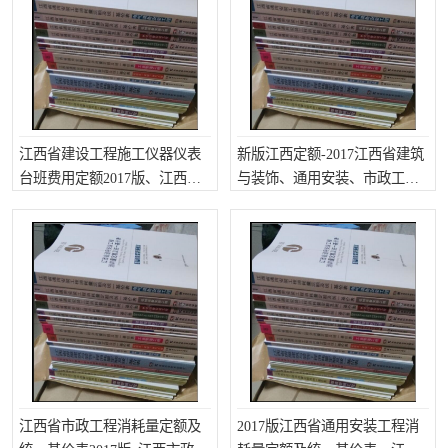
云南省建设工程预算定额
2020民法典
陕西省水利工程概预算定
宁夏建设工程计价定额
额
冶金工业建设工程概算定
河北省建设工程消耗量定
江西省建设工程施工仪器仪表
新版江西定额-2017江西省建筑
台班费用定额2017版、江西省
与装饰、通用安装、市政工程
额
额
天津建设工程预算定额
20kv及以下配电网工程预
2017年预算定额
费用预算定额
算定额
广东省水利水电概预算定
全国消耗量工程定额
额
四川省清单计价定额
北京市建设工程消耗量定
额
江西省市政工程消耗量定额及
2017版江西省通用安装工程消