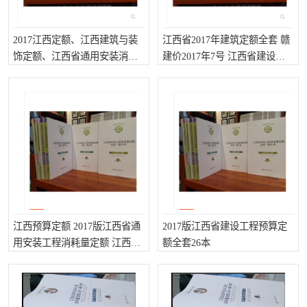
陕西建设工程消耗量定额
新疆建设工程预算定额
贵州水利水电定额
铁路概预算定额
2017江西定额、江西建筑与装
江西省2017年建筑定额全套 赣
饰定额、江西省通用安装消耗
建价2017年7号 江西省建设工
青海省建筑工程消耗量定
西藏建筑工程计价定额
量定额
程预算造价定额
额
20kv及以下配电网工程定
地质灾害治理工程质量检
额
验评定标准
广西建筑安装工程预算定
内河沿海港口疏浚定额
额
*考军校教材
黑龙江建设工程计价定额
依据
海南省建设工程预算定额
浙江省建设工程预算定额
江西预算定额 2017版江西省通
2017版江西省建设工程预算定
电力工程预算概算定额
重庆市建设工程计价定额
用安装工程消耗量定额 江西建
额全套26本
筑费用定额 全26册
江苏省建设工程计价定额
深圳市建设工程消耗量定
额
四川省清单定额
河南省建设工程预算定额