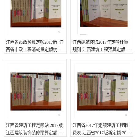
算定额
山东省工程预算定额
法律图书
电网技改,拆除,检修定额
炼油化工计价依据定额
信息通信建设工程预算定
火力发电机组检修定额
江西省市政预算定额2017版_江
江西建筑装饰2017年定额计算
西省市政工程消耗量定额统一
规则 江西建筑工程预算定额 江
额
湖北建设工程消耗量定额
湖南建设工程预算定额
基价表_江西市政定额计价编制
西2017定额取费标准
依据
煤炭建设工程预算定额
钢铁检修工程预算定额
黄金矿山工程预算定额
冶金工业矿山建设工程预
算定额2
冶金工业建设工程预算定
人防工程预算定额
额
电子工程概预算定额
有色工程预算定额
江西省建筑工程定额站,2017版
内河航运工程概预算定额
江西省2017年定额建筑工程取
沿海港口工程预算定额
江西建筑装饰装修预算定额-江
费表 江西省2017版新定额 2017