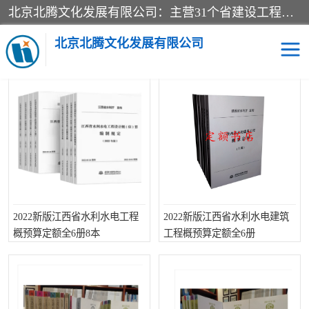
北京北腾文化发展有限公司：主营31个省建设工程预算书,工程预算软件,工程计价依据,工程造价定额,工程量清单计价定额,建设工程量消耗量定额,各行业工程预算定额,铁路定额,电力定额,矿山定额,*,黄金定额,钢铁企业检修定额,中石化安装检修定额,煤矿图书,医院书籍等.诚信的经营，在发展的同时公司不忘不断总结不断优化为客户的服务，和一如既往的热情赢得了新老客户的极高评价及青睐。
当前位置：
首页
>
供应商机
>
江西省建筑工程预算定额
北京北腾文化发展有限公司
江西省建筑工程预算定额的供应产品
医院图书
预算定额
电力图书
煤矿图书
标准图书
铁路建设工程预算定额
2022新版江西省水利水电工程
2022新版江西省水利水电建筑
电力行业工程预算定额
石油化工安装预算定额
概预算定额全6册8本
工程概预算定额全6册
新石油化工检修定额
石油化工概算定额数据
石油建设安装工程预算定
长输管道工程检修维修预