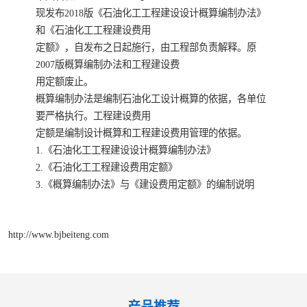
陕西建设工程消耗量定额
新疆建设工程预算定额
现发布2018版《石油化工工程建设设计概算编制办法》
和《石油化工工程建设费用
贵州水利水电定额
铁路概预算定额
定额》，自发布之日起施行，由工程部负责解释。原
2007版概算编制办法和工程建设费
青海省建筑工程消耗量定
西藏建筑工程计价定额
用定额废止。
概算编制办法是编制石油化工设计概算的依据，各单位
额
20kv及以下配电网工程定
地质灾害治理工程质量检
要严格执行。工程建设费用
定额是编制设计概算和工程建设费用管理的依据。
额
验评定标准
广西建筑安装工程预算定
内河沿海港口疏浚定额
1.《石油化工工程建设设计概算编制办法》
2.《石油化工工程建设费用定额》
额
*考军校教材
黑龙江建设工程计价定额
3.《概算编制办法》与《建设费用定额》的编制说明
依据
海南省建设工程预算定额
浙江省建设工程预算定额
http://www.bjbeiteng.com
电力工程预算概算定额
重庆市建设工程计价定额
江苏省建设工程计价定额
深圳市建设工程消耗量定
额
产品推荐
四川省清单定额
河南省建设工程预算定额