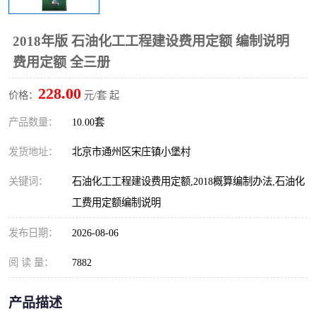
算定额
山东省工程预算定额
法律图书
2018年版 石油化工工程建设费用定额 编制说明
电网技改,拆除,检修定额
炼油化工计价依据定额
费用定额 全三册
信息通信建设工程预算定
火力发电机组检修定额
228.00
价格：
元/套 起
额
湖北建设工程消耗量定额
湖南建设工程预算定额
产品数量：
10.00套
煤炭建设工程预算定额
钢铁检修工程预算定额
发货地址：
北京市通州区宋庄镇小堡村
关键词：
石油化工工程建设费用定额,2018概算编制办法,石油化
黄金矿山工程预算定额
冶金工业矿山建设工程预
工费用定额编制说明
算定额2
冶金工业建设工程预算定
人防工程预算定额
发布日期：
2026-08-06
额
电子工程概预算定额
有色工程预算定额
阅 读 量：
7882
内河航运工程概预算定额
沿海港口工程预算定额
产品描述