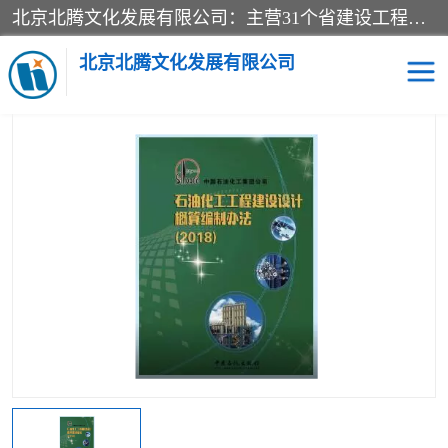
北京北腾文化发展有限公司：主营31个省建设工程预算书,工程预算软件,工程计价依据,工程造价定额,工程量清单计价定额,建设工程量消耗量定额,各行业工程预算定额,铁路定额,电力定额,矿山定额,*,黄金定额,钢铁企业检修定额,中石化安装检修定额,煤矿图书,医院书籍等.诚信的经营，在发展的同时公司不忘不断总结不断优化为客户的服务，和一如既往的热情赢得了新老客户的极高评价及青睐。
当前位置：
首页
>
供应商机
>
预算定额
> 2018年版 石油化工工程建
设费用定额 编制说明 费用定额 全三册
北京北腾文化发展有限公司
医院图书
预算定额
电力图书
煤矿图书
标准图书
铁路建设工程预算定额
电力行业工程预算定额
石油化工安装预算定额
新石油化工检修定额
石油化工概算定额数据
石油建设安装工程预算定
长输管道工程检修维修预