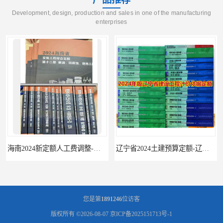
Development, design, production and sales in one of the manufacturing
enterprises
云南省建设工程预算定额
2020民法典
陕西省水利工程概预算定
宁夏建设工程计价定额
额
冶金工业建设工程概算定
河北省建设工程消耗量定
额
额
天津建设工程预算定额
20kv及以下配电网工程预
算定额
广东省水利水电概预算定
全国消耗量工程定额
额
四川省清单计价定额
北京市建设工程消耗量定
海南2024新定额人工费调整-海南2024版安装定额-海南2024房屋建筑定额-海南定额
辽宁省2024土建预算定额-辽宁安装预算定额-辽宁通风空调安装定额
额
您是第
1891246
位访客
版权所有 ©2026-08-07
京ICP备2025151713号-1