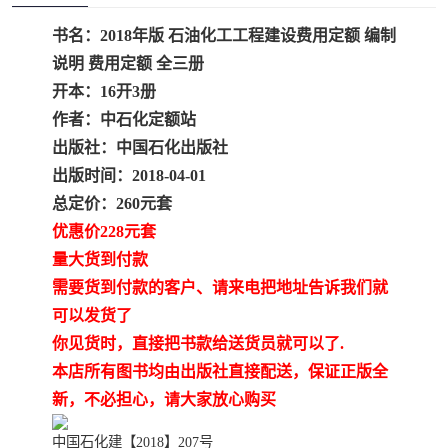
疏浚工程预算定额
吉林建筑工程预算定额
书名：2018年版 石油化工工程建设费用定额 编制
吉林建设工程计价定额
辽宁省建筑工程预算定额
说明 费用定额 全三册
开本：16开3册
福建建设工程预算定额
贵州省工程预算定额
作者：中石化定额站
出版社：中国石化出版社
辽宁省工程计价定额
上海建设预算工程定额
出版时间：2018-04-01
总定价：260元套
江西省建筑工程预算定额
安徽省建设工程预算定额
优惠价228元套
锅炉及压力容器规范国际
广东省建设工程预算定额
量大货到付款
需要货到付款的客户、请来电把地址告诉我们就
性规范ASME
湖北省建设工程预算定额
年考军校教材资料
可以发货了
你见货时，直接把书款给送货员就可以了.
甘肃省建设工程预算定额
山西省建设工程预算定额
本店所有图书均由出版社直接配送，保证正版全
新，不必担心，请大家放心购买
内蒙古建设工程预算定额
公路工程预算定额
中国石化建【2018】207号