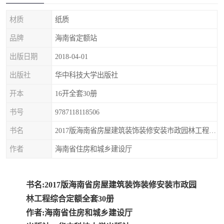
疏浚工程预算定额
吉林建筑工程预算定额
材质
纸质
吉林建设工程计价定额
辽宁省建筑工程预算定额
品牌
海南省定额站
福建建设工程预算定额
贵州省工程预算定额
出版日期
2018-04-01
出版社
华中科技大学出版社
辽宁省工程计价定额
上海建设预算工程定额
开本
16开全套30册
江西省建筑工程预算定额
安徽省建设工程预算定额
书号
9787118118506
锅炉及压力容器规范国际
广东省建设工程预算定额
书名
2017版海南省房屋建筑装饰装修安装市政园林工程综合定额全套30册
作者
海南省住房和城乡建设厅
性规范ASME
湖北省建设工程预算定额
年考军校教材资料
甘肃省建设工程预算定额
山西省建设工程预算定额
书名:2017版海南省房屋建筑装饰装修安装市政园
林工程综合定额全套30册
内蒙古建设工程预算定额
公路工程预算定额
作者:海南省住房和城乡建设厅