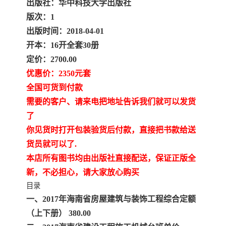
陕西建设工程消耗量定额
新疆建设工程预算定额
出版社：华中科技大学出版社
版次：1
贵州水利水电定额
铁路概预算定额
出版时间：2018-04-01
开本：16开全套30册
青海省建筑工程消耗量定
西藏建筑工程计价定额
定价：2700.00
优惠价：2350元套
额
20kv及以下配电网工程定
地质灾害治理工程质量检
全国可货到付款
额
验评定标准
广西建筑安装工程预算定
内河沿海港口疏浚定额
需要的客户、请来电把地址告诉我们就可以发货
了
额
*考军校教材
黑龙江建设工程计价定额
你见货时打开包装验货后付款，直接把书款给送
货员就可以了.
依据
海南省建设工程预算定额
浙江省建设工程预算定额
本店所有图书均由出版社直接配送，保证正版全
新，不必担心，请大家放心购买
电力工程预算概算定额
重庆市建设工程计价定额
目录
一、2017年海南省房屋建筑与装饰工程综合定额
江苏省建设工程计价定额
深圳市建设工程消耗量定
（上下册） 380.00
额
四川省清单定额
河南省建设工程预算定额