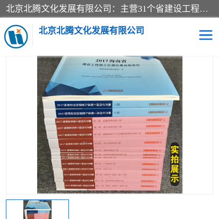
北京北腾文化发展有限公司：主营31个省建设工程预算书,工程预算软件,工程计价依据,工程造价定额,工程量清单计价定额,建设工程量消耗量定额,各行业工程预算定额,铁路定额,电力定额,矿山定额,*,黄金定额,钢铁企业检修定额,中石化安装检修定额,煤矿图书,医院书籍等.诚信的经营，在发展的同时公司不忘不断总结不断优化为客户的服务，和一如既往的热情赢得了新老客户的极高评价及青睐。
当前位置：
首页
>
供应商机
>
海南省建设工程预算定额
> 2017海南
省房屋建筑与装饰、装修和安装工程综合定额 全套30册
北京北腾文化发展有限公司
医院图书
预算定额
电力图书
煤矿图书
标准图书
铁路建设工程预算定额
电力行业工程预算定额
石油化工安装预算定额
新石油化工检修定额
石油化工概算定额数据
石油建设安装工程预算定
长输管道工程检修维修预