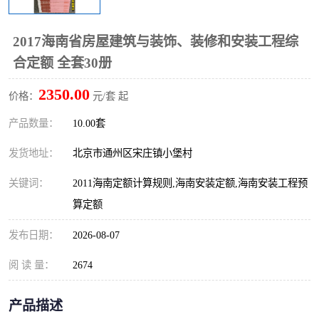
算定额
山东省工程预算定额
法律图书
2017海南省房屋建筑与装饰、装修和安装工程综
电网技改,拆除,检修定额
炼油化工计价依据定额
合定额 全套30册
信息通信建设工程预算定
火力发电机组检修定额
2350.00
价格：
元/套 起
额
湖北建设工程消耗量定额
湖南建设工程预算定额
产品数量：
10.00套
煤炭建设工程预算定额
钢铁检修工程预算定额
发货地址：
北京市通州区宋庄镇小堡村
关键词：
2011海南定额计算规则,海南安装定额,海南安装工程预
黄金矿山工程预算定额
冶金工业矿山建设工程预
算定额
算定额2
冶金工业建设工程预算定
人防工程预算定额
发布日期：
2026-08-07
额
电子工程概预算定额
有色工程预算定额
阅 读 量：
2674
内河航运工程概预算定额
沿海港口工程预算定额
产品描述