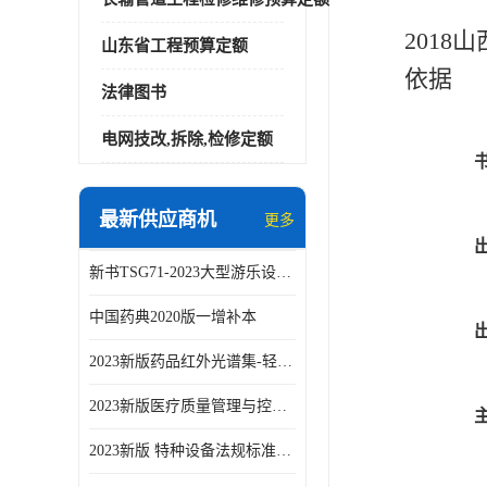
2018
山东省工程预算定额
依据
法律图书
电网技改,拆除,检修定额
最新供应商机
更多
新书TSG71-2023大型游乐设施安全技术规程
中国药典2020版一增补本
2023新版药品红外光谱集-轻工业出版社
2023新版医疗质量管理与控制指标汇编5.0版
2023新版 特种设备法规标准手册 机电类标准客运索道卷