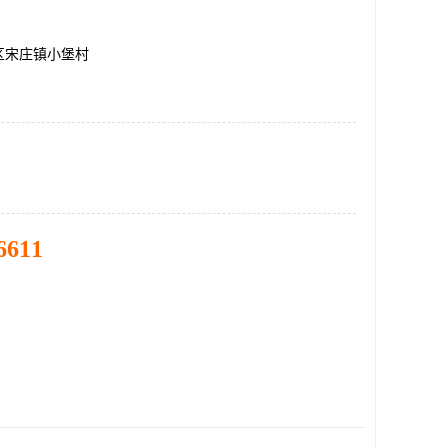
区宋庄镇小堡村
6611