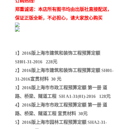
订购热线:
陕西建设工程消耗量定额
新疆建设工程预算定额
郑重诚诺：本店所有图书均由出版社直接配送，
贵州水利水电定额
铁路概预算定额
保证正版全新，不必担心，请大家放心购买
青海省建筑工程消耗量定
西藏建筑工程计价定额
额
20kv及以下配电网工程定
地质灾害治理工程质量检
1】2016版上海市建筑和装饰工程预算定额
额
验评定标准
广西建筑安装工程预算定
内河沿海港口疏浚定额
SH01-31-2016 228元
2】2016版上海市建筑和装饰工程预算定额 SH01-
额
*考军校教材
黑龙江建设工程计价定额
31-2016宣贯材料 30 元
依据
海南省建设工程预算定额
浙江省建设工程预算定额
3】2016版上海市市政工程预算定额 第一册 道
路、桥梁、隧道工程 SH A1-31(01)-2016 128元
电力工程预算概算定额
重庆市建设工程计价定额
4】2016版上海市市政工程预算定额 第一册 道
路、桥梁、隧道工程 宣贯材料 30元
江苏省建设工程计价定额
深圳市建设工程消耗量定
5】2016版上海市园林工程预算定额 SHA2-31-
额
四川省清单定额
河南省建设工程预算定额