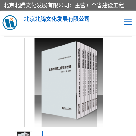
北京北腾文化发展有限公司：主营31个省建设工程预算书,工程预算软件,工程计价依据,工程造价定额,工程量清单计价定额,建设工程量消耗量定额,各行业工程预算定额,铁路定额,电力定额,矿山定额,*,黄金定额,钢铁企业检修定额,中石化安装检修定额,煤矿图书,医院书籍等.诚信的经营，在发展的同时公司不忘不断总结不断优化为客户的服务，和一如既往的热情赢得了新老客户的极高评价及青睐。
当前位置：
首页
>
供应商机
>
上海建设预算工程定额
> 2018上海安
装工程预算定额解释、上海2016年安装消耗量定额、2016版上海安装
北京北腾文化发展有限公司
人工费定额
医院图书
预算定额
电力图书
煤矿图书
标准图书
铁路建设工程预算定额
电力行业工程预算定额
石油化工安装预算定额
新石油化工检修定额
石油化工概算定额数据
石油建设安装工程预算定
长输管道工程检修维修预