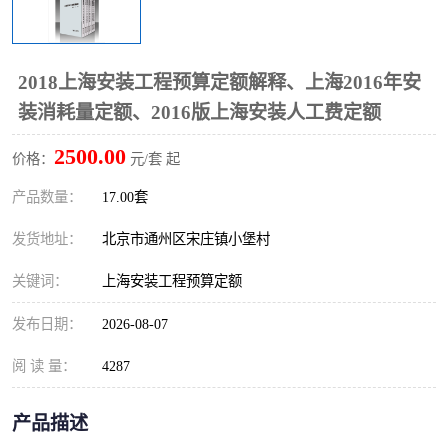
算定额
山东省工程预算定额
法律图书
电网技改,拆除,检修定额
炼油化工计价依据定额
2018上海安装工程预算定额解释、上海2016年安
装消耗量定额、2016版上海安装人工费定额
信息通信建设工程预算定
火力发电机组检修定额
2500.00
价格：
元/套 起
额
湖北建设工程消耗量定额
湖南建设工程预算定额
产品数量：
17.00套
煤炭建设工程预算定额
钢铁检修工程预算定额
发货地址：
北京市通州区宋庄镇小堡村
黄金矿山工程预算定额
冶金工业矿山建设工程预
关键词：
上海安装工程预算定额
算定额2
冶金工业建设工程预算定
人防工程预算定额
发布日期：
2026-08-07
额
电子工程概预算定额
有色工程预算定额
阅 读 量：
4287
内河航运工程概预算定额
沿海港口工程预算定额
产品描述