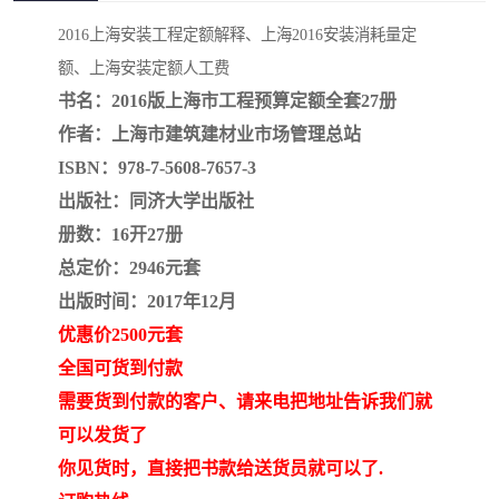
疏浚工程预算定额
吉林建筑工程预算定额
2016上海安装工程定额解释、上海2016安装消耗量定
吉林建设工程计价定额
辽宁省建筑工程预算定额
额、上海安装定额人工费
书名：2016版上海市工程预算定额全套27册
福建建设工程预算定额
贵州省工程预算定额
作者：上海市建筑建材业市场管理总站
ISBN：978-7-5608-7657-3
辽宁省工程计价定额
上海建设预算工程定额
出版社：同济大学出版社
江西省建筑工程预算定额
安徽省建设工程预算定额
册数：16开27册
总定价：2946元套
锅炉及压力容器规范国际
广东省建设工程预算定额
出版时间：2017年12月
优惠价2500元套
性规范ASME
湖北省建设工程预算定额
年考军校教材资料
全国可货到付款
甘肃省建设工程预算定额
山西省建设工程预算定额
需要货到付款的客户、请来电把地址告诉我们就
可以发货了
内蒙古建设工程预算定额
公路工程预算定额
你见货时，直接把书款给送货员就可以了.