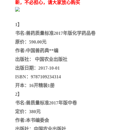
陕西建设工程消耗量定额
新疆建设工程预算定额
新，不必担心，请大家放心购买
贵州水利水电定额
铁路概预算定额
1】
青海省建筑工程消耗量定
西藏建筑工程计价定额
书名:兽药质量标准2017年版化学药品卷
原价：590.00元
额
20kv及以下配电网工程定
地质灾害治理工程质量检
作者:中国兽药典**编
额
验评定标准
广西建筑安装工程预算定
内河沿海港口疏浚定额
出版社： 中国农业出版社
出版日期：2017-10-01
额
*考军校教材
黑龙江建设工程计价定额
ISBN：9787109234314
开本：16开精装1册
依据
海南省建设工程预算定额
浙江省建设工程预算定额
2】
电力工程预算概算定额
重庆市建设工程计价定额
书名:兽质量标准2017年版中卷
定价：380元
江苏省建设工程计价定额
深圳市建设工程消耗量定
作者:本书编委会
额
出版社：中国农业出版社
四川省清单定额
河南省建设工程预算定额