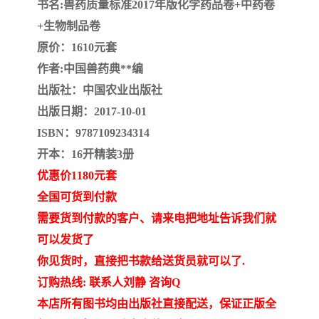
书名:兽药质量标准2017年版化学药品卷+中药卷
疏浚工程预算定额
吉林建筑工程预算定额
+生物制品卷
吉林建设工程计价定额
辽宁省建筑工程预算定额
原价：1610元套
作者:中国兽药典**编
福建建设工程预算定额
贵州省工程预算定额
出版社：中国农业出版社
出版日期：2017-10-01
辽宁省工程计价定额
上海建设预算工程定额
ISBN：9787109234314
江西省建筑工程预算定额
安徽省建设工程预算定额
开本：16开精装3册
优惠价1180元套
锅炉及压力容器规范国际
广东省建设工程预算定额
全国可货到付款
性规范ASME
湖北省建设工程预算定额
年考军校教材资料
需要货到付款的客户、请来电把地址告诉我们就
可以发货了
甘肃省建设工程预算定额
山西省建设工程预算定额
你见货时，直接把书款给送货员就可以了.
订购热线: 联系人刘静 咨询Q
内蒙古建设工程预算定额
公路工程预算定额
本店所有图书均由出版社直接配送，保证正版全