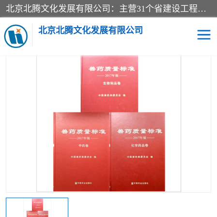
北京北腾文化发展有限公司：主营31个省建设工程预算书,工程预算软件,工程计价依据,工程造价定额,工程量清单计价定额,建设工程量消耗量定额,各行业工程预算定额,铁路定额,电力定额,矿山定额,*,黄金定额,钢铁企业检修定额,中石化安装检修定额,煤矿图书,医院书籍等.诚信的经营，在发展的同时公司不忘不断总结不断优化为客户的服务，和一如既往的热情赢得了新老客户的极高评价及青睐。
当前位置：
首页
>
供应商机
>
医院图书
> 兽药质量标准2017年版化
学药品卷+中药卷+生物制品卷全套3册
北京北腾文化发展有限公司
医院图书
预算定额
电力图书
煤矿图书
标准图书
铁路建设工程预算定额
电力行业工程预算定额
石油化工安装预算定额
新石油化工检修定额
石油化工概算定额数据
石油建设安装工程预算定
长输管道工程检修维修预