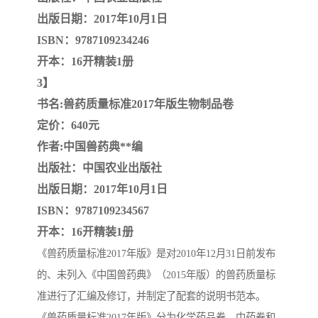
出版日期：2017年10月1日
云南省建设工程预算定额
2020民法典
ISBN：9787109234246
开本：16开精装1册
陕西省水利工程概预算定
宁夏建设工程计价定额
3】
额
冶金工业建设工程概算定
河北省建设工程消耗量定
书名:兽药质量标准2017年版生物制品卷
定价：640元
额
额
天津建设工程预算定额
20kv及以下配电网工程预
作者:中国兽药典**编
出版社：中国农业出版社
算定额
广东省水利水电概预算定
全国消耗量工程定额
出版日期：2017年10月1日
额
四川省清单计价定额
北京市建设工程消耗量定
ISBN：9787109234567
开本：16开精装1册
额
《兽药质量标准2017年版》是对2010年12月31日前发布
的、未列入《中国兽药典》（2015年版）的兽药质量标
准进行了汇编及修订，并制定了配套的说明书范本。
《兽药质量标准2017年版》分为化学药品卷、中药卷和