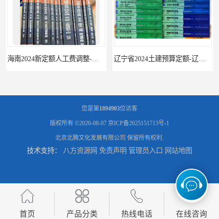
海南2024新定额人工费调整-海南2024版安装定额-海南2024房屋建筑定额-海南定额
辽宁省2024土建预算定额-辽宁安装预算定额-辽宁通风空调安装定额
您是第
1894903
位访客
版权所有 ©2026-08-07
京ICP备2025151713号-1
北京北腾文化发展有限公司
保留所有权利.
技术支持：
八方资源网
免责声明
管理员入口
网站地图
首页
产品分类
热线电话
在线咨询