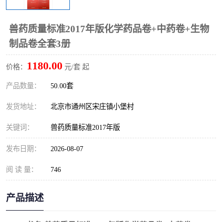
算定额
山东省工程预算定额
法律图书
兽药质量标准2017年版化学药品卷+中药卷+生物
电网技改,拆除,检修定额
炼油化工计价依据定额
制品卷全套3册
信息通信建设工程预算定
火力发电机组检修定额
1180.00
价格：
元/套 起
额
湖北建设工程消耗量定额
湖南建设工程预算定额
产品数量：
50.00套
煤炭建设工程预算定额
钢铁检修工程预算定额
发货地址：
北京市通州区宋庄镇小堡村
关键词：
兽药质量标准2017年版
黄金矿山工程预算定额
冶金工业矿山建设工程预
发布日期：
2026-08-07
算定额2
冶金工业建设工程预算定
人防工程预算定额
阅 读 量：
746
额
电子工程概预算定额
有色工程预算定额
产品描述
内河航运工程概预算定额
沿海港口工程预算定额