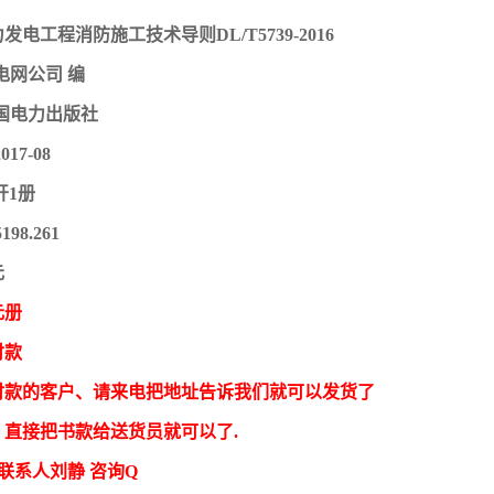
电工程消防施工技术导则DL/T5739-2016
电网公司 编
国电力出版社
17-08
开1册
198.261
元
元册
付款
付款的客户、请来电把地址告诉我们就可以发货了
，直接把书款给送货员就可以了.
 联系人刘静 咨询Q