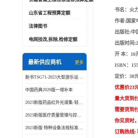
书名：火力发
山东省工程预算定额
作者:国家
法律图书
出版社:中
电网技改,拆除,检修定额
出版时间:20
开 本：16
最新供应商机
更多
ISBN：155
定价：30
新书TSG71-2023大型游乐设施安全技术规程
优惠价23
中国药典2020版一增补本
量大货到
2023新版药品红外光谱集-轻工业出版社
需要货到
2023新版医疗质量管理与控制指标汇编5.0版
你见货时
2023新版 特种设备法规标准手册 机电类标准客运索道卷
订购热线: