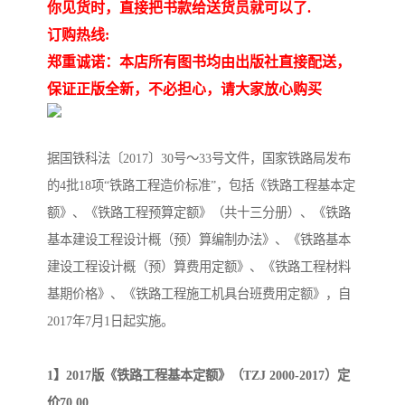
陕西建设工程消耗量定额
新疆建设工程预算定额
你见货时，直接把书款给送货员就可以了.
订购热线:
贵州水利水电定额
铁路概预算定额
郑重诚诺：本店所有图书均由出版社直接配送，
保证正版全新，不必担心，请大家放心购买
青海省建筑工程消耗量定
西藏建筑工程计价定额
额
20kv及以下配电网工程定
地质灾害治理工程质量检
据国铁科法〔2017〕30号～33号文件，国家铁路局发布
额
验评定标准
广西建筑安装工程预算定
内河沿海港口疏浚定额
的4批18项“铁路工程造价标准”，包括《铁路工程基本定
额》、《铁路工程预算定额》（共十三分册）、《铁路
额
*考军校教材
黑龙江建设工程计价定额
基本建设工程设计概（预）算编制办法》、《铁路基本
建设工程设计概（预）算费用定额》、《铁路工程材料
依据
海南省建设工程预算定额
浙江省建设工程预算定额
基期价格》、《铁路工程施工机具台班费用定额》，自
电力工程预算概算定额
重庆市建设工程计价定额
2017年7月1日起实施。
江苏省建设工程计价定额
深圳市建设工程消耗量定
1】2017版《铁路工程基本定额》（TZJ 2000-2017）定
额
四川省清单定额
河南省建设工程预算定额
价70.00