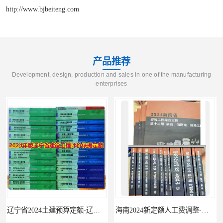
http://www.bjbeiteng.com
产品推荐
Development, design, production and sales in one of the manufacturing
enterprises
通风空调安装定额
海南2024新定额人工费调整-海南2024版安装定额-海南2024房屋建筑定额-海南定额