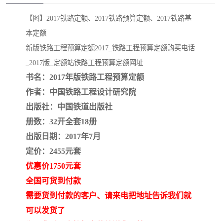
疏浚工程预算定额
吉林建筑工程预算定额
【图】2017铁路定额、2017铁路预算定额、2017铁路基
吉林建设工程计价定额
辽宁省建筑工程预算定额
本定额
新版铁路工程预算定额2017_铁路工程预算定额购买电话
福建建设工程预算定额
贵州省工程预算定额
_2017版_定额站铁路工程预算定额网址
书名：2017年版铁路工程预算定额
辽宁省工程计价定额
上海建设预算工程定额
作者：中国铁路工程设计研究院
江西省建筑工程预算定额
安徽省建设工程预算定额
出版社：中国铁道出版社
册数：32开全套18册
锅炉及压力容器规范国际
广东省建设工程预算定额
出版日期：2017年7月
性规范ASME
湖北省建设工程预算定额
年考军校教材资料
定价：2455元套
优惠价1750元套
甘肃省建设工程预算定额
山西省建设工程预算定额
全国可货到付款
需要货到付款的客户、请来电把地址告诉我们就
内蒙古建设工程预算定额
公路工程预算定额
可以发货了