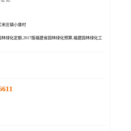
/套 起
区宋庄镇小堡村
年园林绿化定额,2017版福建省园林绿化预算,福建园林绿化工
6611