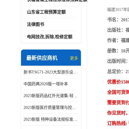
福建2017
山东省工程预算定额
书名：20
法律图书
出版社：
电网技改,拆除,检修定额
作者：福
册数：16
最新供应商机
更多
出版时间：2
总定价：2
新书TSG71-2023大型游乐设施安全技术规程
优惠价158
中国药典2020版一增补本
全国可货
2023新版药品红外光谱集-轻工业出版社
需要货到
2023新版医疗质量管理与控制指标汇编5.0版
你见货时
2023新版 特种设备法规标准手册 机电类标准客运索道卷
订购热线: