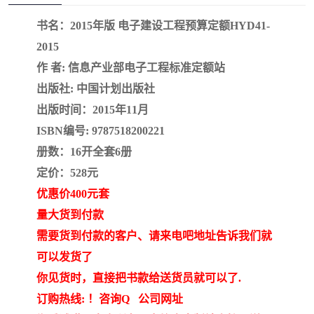
疏浚工程预算定额
吉林建筑工程预算定额
书名：2015年版 电子建设工程预算定额HYD41-
吉林建设工程计价定额
辽宁省建筑工程预算定额
2015
作 者: 信息产业部电子工程标准定额站
福建建设工程预算定额
贵州省工程预算定额
出版社: 中国计划出版社
出版时间：2015年11月
辽宁省工程计价定额
上海建设预算工程定额
ISBN编号: 9787518200221
江西省建筑工程预算定额
安徽省建设工程预算定额
册数：16开全套6册
定价：528元
锅炉及压力容器规范国际
广东省建设工程预算定额
优惠价400元套
性规范ASME
湖北省建设工程预算定额
年考军校教材资料
量大货到付款
需要货到付款的客户、请来电吧地址告诉我们就
甘肃省建设工程预算定额
山西省建设工程预算定额
可以发货了
你见货时，直接把书款给送货员就可以了.
内蒙古建设工程预算定额
公路工程预算定额
订购热线: ！咨询Q 公司网址