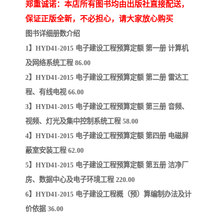
陕西建设工程消耗量定额
新疆建设工程预算定额
郑重诚诺：本店所有图书均由出版社直接配送，
保证正版全新，不必担心，请大家放心购买
贵州水利水电定额
铁路概预算定额
图书详细册数介绍
1】HYD41-2015 电子建设工程预算定额 第一册 计算机
青海省建筑工程消耗量定
西藏建筑工程计价定额
及网络系统工程 86.00
额
20kv及以下配电网工程定
地质灾害治理工程质量检
2】HYD41-2015 电子建设工程预算定额 第二册 雷达工
程、有线电视 66.00
额
验评定标准
广西建筑安装工程预算定
内河沿海港口疏浚定额
3】HYD41-2015 电子建设工程预算定额 第三册 音频、
额
*考军校教材
黑龙江建设工程计价定额
视频、灯光及集中控制系统工程 58.00
4】HYD41-2015 电子建设工程预算定额 第四册 电磁屏
依据
海南省建设工程预算定额
浙江省建设工程预算定额
蔽室安装工程 62.00
5】HYD41-2015 电子建设工程预算定额 第五册 洁净厂
电力工程预算概算定额
重庆市建设工程计价定额
房、数据中心及电子环境工程 220.00
江苏省建设工程计价定额
深圳市建设工程消耗量定
6】HYD41-2015 电子建设工程概（预）算编制办法及计
价依据 36.00
额
四川省清单定额
河南省建设工程预算定额