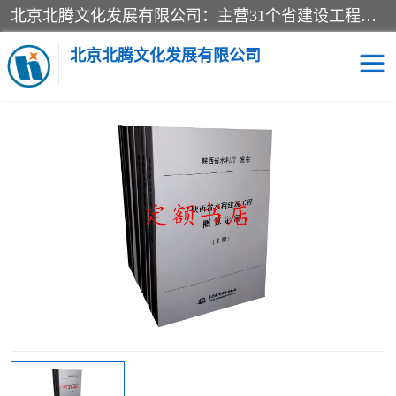
北京北腾文化发展有限公司：主营31个省建设工程预算书,工程预算软件,工程计价依据,工程造价定额,工程量清单计价定额,建设工程量消耗量定额,各行业工程预算定额,铁路定额,电力定额,矿山定额,*,黄金定额,钢铁企业检修定额,中石化安装检修定额,煤矿图书,医院书籍等.诚信的经营，在发展的同时公司不忘不断总结不断优化为客户的服务，和一如既往的热情赢得了新老客户的极高评价及青睐。
当前位置：
首页
>
供应商机
>
电子工程概预算定额
> 新书-2015版电
子建设工程预算定额HYD41-2015-全套6册
北京北腾文化发展有限公司
医院图书
预算定额
电力图书
煤矿图书
标准图书
铁路建设工程预算定额
电力行业工程预算定额
石油化工安装预算定额
新石油化工检修定额
石油化工概算定额数据
石油建设安装工程预算定
长输管道工程检修维修预