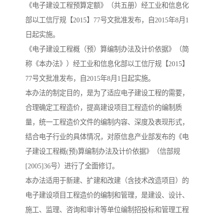
《电子建设工程预算定额》（共五册）经工业和信息化
部以工信厅规【2015】77号文批准发布，自2015年8月1
云南省建设工程预算定额
2020民法典
日起实施。
陕西省水利工程概预算定
宁夏建设工程计价定额
《电子建设工程概（预）算编制办法及计价依据》（简
称《本办法》）经工业和信息化部以工信厅规【2015】
额
冶金工业建设工程概算定
河北省建设工程消耗量定
77号文批准发布，自2015年8月1日起实施。
本办法的制定目的，是为了适应电子建设工程的需要，
额
额
天津建设工程预算定额
20kv及以下配电网工程预
合理确定工程造价，提高建设项目工程造价的编制质
算定额
广东省水利水电概预算定
全国消耗量工程定额
量，统一工程造价文件的编制内容、深度及表现形式，
结合电子行业的具体情况，对原信息产业部发布的《电
额
四川省清单计价定额
北京市建设工程消耗量定
子建设工程概(预)算编制办法及计价依据》（信部规
额
[2005]36号）进行了全面修订。
本办法适用于新建、扩建和改建（含技术改造项目）的
电子建设项目工程造价的编制和管理，是建设、设计、
施工、监理、咨询和审计等单位编制招投标和管理工程