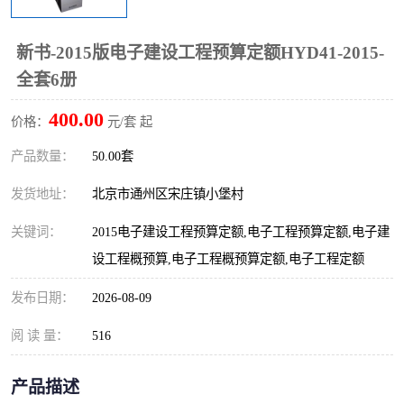
算定额
山东省工程预算定额
法律图书
新书-2015版电子建设工程预算定额HYD41-2015-
电网技改,拆除,检修定额
炼油化工计价依据定额
全套6册
信息通信建设工程预算定
火力发电机组检修定额
400.00
价格：
元/套 起
额
湖北建设工程消耗量定额
湖南建设工程预算定额
产品数量：
50.00套
煤炭建设工程预算定额
钢铁检修工程预算定额
发货地址：
北京市通州区宋庄镇小堡村
关键词：
2015电子建设工程预算定额,电子工程预算定额,电子建
黄金矿山工程预算定额
冶金工业矿山建设工程预
设工程概预算,电子工程概预算定额,电子工程定额
算定额2
冶金工业建设工程预算定
人防工程预算定额
发布日期：
2026-08-09
额
电子工程概预算定额
有色工程预算定额
阅 读 量：
516
内河航运工程概预算定额
沿海港口工程预算定额
产品描述