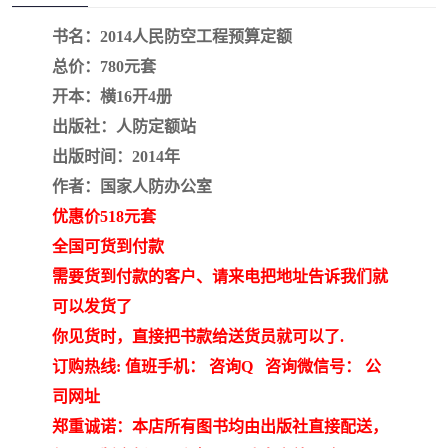
疏浚工程预算定额
吉林建筑工程预算定额
书名：2014人民防空工程预算定额
吉林建设工程计价定额
辽宁省建筑工程预算定额
总价：780元套
开本：横16开4册
福建建设工程预算定额
贵州省工程预算定额
出版社：人防定额站
出版时间：2014年
辽宁省工程计价定额
上海建设预算工程定额
作者：国家人防办公室
江西省建筑工程预算定额
安徽省建设工程预算定额
优惠价518元套
全国可货到付款
锅炉及压力容器规范国际
广东省建设工程预算定额
需要货到付款的客户、请来电把地址告诉我们就
性规范ASME
湖北省建设工程预算定额
年考军校教材资料
可以发货了
你见货时，直接把书款给送货员就可以了.
甘肃省建设工程预算定额
山西省建设工程预算定额
订购热线: 值班手机： 咨询Q 咨询微信号： 公
司网址
内蒙古建设工程预算定额
公路工程预算定额
郑重诚诺：本店所有图书均由出版社直接配送，