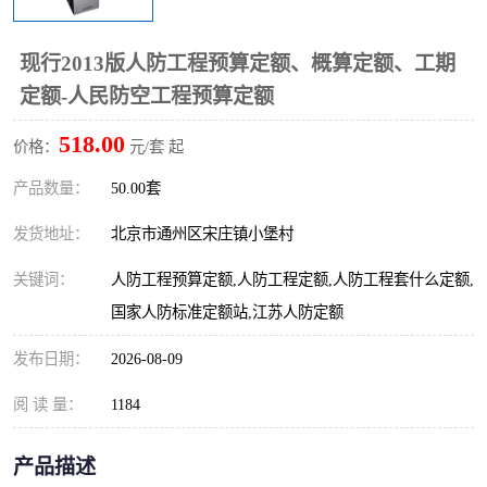
算定额
山东省工程预算定额
法律图书
现行2013版人防工程预算定额、概算定额、工期
电网技改,拆除,检修定额
炼油化工计价依据定额
定额-人民防空工程预算定额
信息通信建设工程预算定
火力发电机组检修定额
518.00
价格：
元/套 起
额
湖北建设工程消耗量定额
湖南建设工程预算定额
产品数量：
50.00套
煤炭建设工程预算定额
钢铁检修工程预算定额
发货地址：
北京市通州区宋庄镇小堡村
关键词：
人防工程预算定额,人防工程定额,人防工程套什么定额,
黄金矿山工程预算定额
冶金工业矿山建设工程预
国家人防标准定额站,江苏人防定额
算定额2
冶金工业建设工程预算定
人防工程预算定额
发布日期：
2026-08-09
额
电子工程概预算定额
有色工程预算定额
阅 读 量：
1184
内河航运工程概预算定额
沿海港口工程预算定额
产品描述