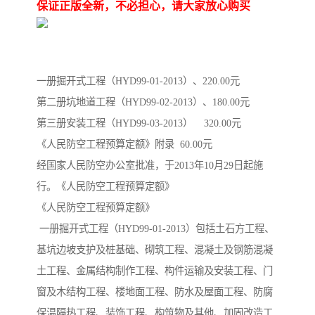
陕西建设工程消耗量定额
新疆建设工程预算定额
保证正版全新，不必担心，请大家放心购买
贵州水利水电定额
铁路概预算定额
青海省建筑工程消耗量定
西藏建筑工程计价定额
一册掘开式工程（HYD99-01-2013）、220.00元
第二册坑地道工程（HYD99-02-2013）、180.00元
额
20kv及以下配电网工程定
地质灾害治理工程质量检
第三册安装工程（HYD99-03-2013） 320.00元
额
验评定标准
广西建筑安装工程预算定
内河沿海港口疏浚定额
《人民防空工程预算定额》附录 60.00元
经国家人民防空办公室批准，于2013年10月29日起施
额
*考军校教材
黑龙江建设工程计价定额
行。《人民防空工程预算定额》
《人民防空工程预算定额》
依据
海南省建设工程预算定额
浙江省建设工程预算定额
一册掘开式工程（HYD99-01-2013）包括土石方工程、
电力工程预算概算定额
重庆市建设工程计价定额
基坑边坡支护及桩基础、砌筑工程、混凝土及钢筋混凝
土工程、金属结构制作工程、构件运输及安装工程、门
江苏省建设工程计价定额
深圳市建设工程消耗量定
窗及木结构工程、楼地面工程、防水及屋面工程、防腐
额
四川省清单定额
河南省建设工程预算定额
保温隔热工程、装饰工程、构筑物及其他、加固改造工