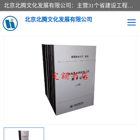
北京北腾文化发展有限公司：主营31个省建设工程预算书,工程预算软件,工程计价依据,工程造价定额,工程量清单计价定额,建设工程量消耗量定额,各行业工程预算定额,铁路定额,电力定额,矿山定额,*,黄金定额,钢铁企业检修定额,中石化安装检修定额,煤矿图书,医院书籍等.诚信的经营，在发展的同时公司不忘不断总结不断优化为客户的服务，和一如既往的热情赢得了新老客户的极高评价及青睐。
当前位置：
首页
>
供应商机
>
人防工程预算定额
> 现行2013版人防
工程预算定额、概算定额、工期定额-人民防空工程预算定额
北京北腾文化发展有限公司
医院图书
预算定额
电力图书
煤矿图书
标准图书
铁路建设工程预算定额
电力行业工程预算定额
石油化工安装预算定额
新石油化工检修定额
石油化工概算定额数据
石油建设安装工程预算定
长输管道工程检修维修预