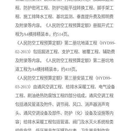
程、防护密闭工程、防护功能平战转换工程、脚手架工
云南省建设工程预算定额
2020民法典
程、施工排降水工程、基坑监测、垂直提升费及照明费
及附录等内容。《人民防空工程预算定额》册掘开式工
陕西省水利工程概预算定
宁夏建设工程计价定额
程为A4横排精装本，约514页。
额
冶金工业建设工程概算定
河北省建设工程消耗量定
《人民防空工程预算定额》第二册坑地道工程（HYD99-
02-2013）包括掘进工程、支护工程、被覆工程、辅助费
额
额
天津建设工程预算定额
20kv及以下配电网工程预
及附录等内容。《人民防空工程预算定额》第二册坑地
道工程为A4横排精装本，约418页。
算定额
广东省水利水电概预算定
全国消耗量工程定额
《人民防空工程预算定额》第三册安装工程（HYD99-
额
四川省清单计价定额
北京市建设工程消耗量定
03-2013）由通风空调工程、给排水采暖工程、电气设备
工程、刷油绝热防腐蚀工程四部分组成，通风空调工程
额
包括通风管道及附件、调节阀、风口、消声器消声弯
头、通风空调设备及部件、防护（化）设备及设施等内
容；给排水采暖工程包括管道、阀门及水灭火系统栓类
组件安装、低压器具气压罐及仪表、卫生器具制作安