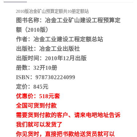
疏浚工程预算定额
吉林建筑工程预算定额
2010版冶金矿山预算定额共10册定额站
吉林建设工程计价定额
辽宁省建筑工程预算定额
图书名称：冶金工业矿山建设工程预算定
额（2010版）
福建建设工程预算定额
贵州省工程预算定额
作者：冶金工业建设工程定额总站
出版社：冶金工业出版社
辽宁省工程计价定额
上海建设预算工程定额
出版时间：2010年12月出版
江西省建筑工程预算定额
安徽省建设工程预算定额
册数：32开10册
ISBN：9787302224099
锅炉及压力容器规范国际
广东省建设工程预算定额
定价：845元
性规范ASME
湖北省建设工程预算定额
年考军校教材资料
优惠价：518元套
全国可货到付款
甘肃省建设工程预算定额
山西省建设工程预算定额
需要货到付款的客户、请来电吧地址告诉
内蒙古建设工程预算定额
公路工程预算定额
我们就可以发货了
你见货时，直接把书款给送货员就可以