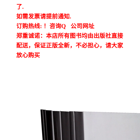
陕西建设工程消耗量定额
新疆建设工程预算定额
了.
如需发票请提前通知.
贵州水利水电定额
铁路概预算定额
订购热线: ！咨询Q 公司网址
青海省建筑工程消耗量定
西藏建筑工程计价定额
郑重诚诺：本店所有图书均由出版社直接
配送，保证正版全新，不必担心，请大家
额
20kv及以下配电网工程定
地质灾害治理工程质量检
放心购买
额
验评定标准
广西建筑安装工程预算定
内河沿海港口疏浚定额
额
*考军校教材
黑龙江建设工程计价定额
依据
海南省建设工程预算定额
浙江省建设工程预算定额
电力工程预算概算定额
重庆市建设工程计价定额
江苏省建设工程计价定额
深圳市建设工程消耗量定
额
四川省清单定额
河南省建设工程预算定额