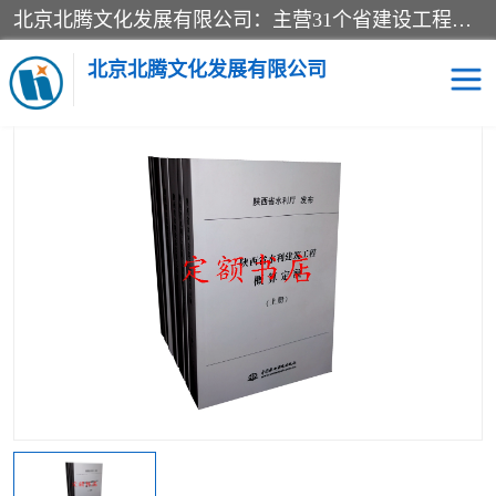
北京北腾文化发展有限公司：主营31个省建设工程预算书,工程预算软件,工程计价依据,工程造价定额,工程量清单计价定额,建设工程量消耗量定额,各行业工程预算定额,铁路定额,电力定额,矿山定额,*,黄金定额,钢铁企业检修定额,中石化安装检修定额,煤矿图书,医院书籍等.诚信的经营，在发展的同时公司不忘不断总结不断优化为客户的服务，和一如既往的热情赢得了新老客户的极高评价及青睐。
当前位置：
首页
>
供应商机
>
冶金工业建设工程预算定额
> 2010版
冶金矿山预算定额共10册定额站_可货到付款
北京北腾文化发展有限公司
医院图书
预算定额
电力图书
煤矿图书
标准图书
铁路建设工程预算定额
电力行业工程预算定额
石油化工安装预算定额
新石油化工检修定额
石油化工概算定额数据
石油建设安装工程预算定
长输管道工程检修维修预