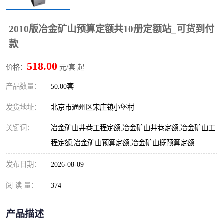
算定额
山东省工程预算定额
法律图书
2010版冶金矿山预算定额共10册定额站_可货到付
电网技改,拆除,检修定额
炼油化工计价依据定额
款
信息通信建设工程预算定
火力发电机组检修定额
518.00
价格：
元/套 起
额
湖北建设工程消耗量定额
湖南建设工程预算定额
产品数量：
50.00套
煤炭建设工程预算定额
钢铁检修工程预算定额
发货地址：
北京市通州区宋庄镇小堡村
关键词：
冶金矿山井巷工程定额,冶金矿山井巷定额,冶金矿山工
黄金矿山工程预算定额
冶金工业矿山建设工程预
程定额,冶金矿山预算定额,冶金矿山概预算定额
算定额2
冶金工业建设工程预算定
人防工程预算定额
发布日期：
2026-08-09
额
电子工程概预算定额
有色工程预算定额
阅 读 量：
374
内河航运工程概预算定额
沿海港口工程预算定额
产品描述