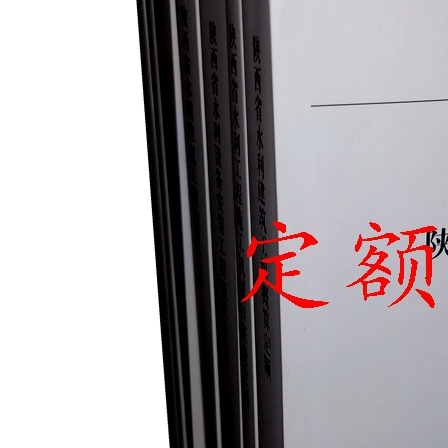
云南省建设工程预算定额
2020民法典
陕西省水利工程概预算定
宁夏建设工程计价定额
额
冶金工业建设工程概算定
河北省建设工程消耗量定
额
额
天津建设工程预算定额
20kv及以下配电网工程预
算定额
广东省水利水电概预算定
全国消耗量工程定额
额
四川省清单计价定额
北京市建设工程消耗量定
额