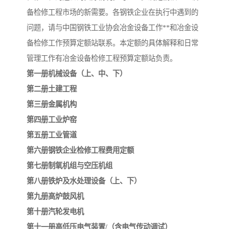
备检修工程市场的新需要。各钢铁企业在执行中遇到的
云南省建设工程预算定额
2020民法典
问题，请与中国钢铁工业协会冶金设备工作**和冶金设
备检修工作预算定额站联系。本定额的具体解释和日常
陕西省水利工程概预算定
宁夏建设工程计价定额
管理工作有冶金设备检修工程预算定额站负责。
额
冶金工业建设工程概算定
河北省建设工程消耗量定
第一册机械设备（上、中、下）
第二册土建工程
额
额
天津建设工程预算定额
20kv及以下配电网工程预
第三册金属机构
第四册工业炉窑
算定额
广东省水利水电概预算定
全国消耗量工程定额
第五册工业管道
额
四川省清单计价定额
北京市建设工程消耗量定
第六册钢铁企业检修工程费用定额
第七册制氧机组与空压机组
额
第八册铁炉及水处理设备（上、下）
第九册高炉鼓风机
第十册汽轮发电机
第十一册高低压电气装置/（含电气传动调试）