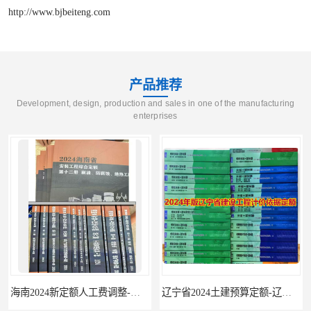
http://www.bjbeiteng.com
产品推荐
Development, design, production and sales in one of the manufacturing
enterprises
海南2024新定额人工费调整-海南2024版安装定额-海南2024房屋建筑定额-海南定额
辽宁省2024土建预算定额-辽宁安装预算定额-辽宁通风空调安装定额