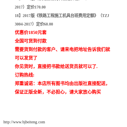
2017）定价170.00
18】
2017版
《铁路工程施工机具台班费用定额》（TZJ
3004-2017）定价60.00
优惠价1850元套
全国可货到付款
需要货到付款的客户、请来电把地址告诉我们就
可以发货了
你见货时，直接把书款给送货员就可以了.
订购热线:
郑重诚诺：本店所有图书均由出版社直接配送，
保证正版全新，不必担心，请大家放心购买
http://www.bjbeiteng.com