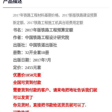
产品描述
疏浚工程预算定额
吉林建筑工程预算定额
吉林建设工程计价定额
辽宁省建筑工程预算定额
2017年铁路工程材料基期价格、2017新版铁路建设预算
新定额、2017铁路工程施工机具台班费用定额
福建建设工程预算定额
贵州省工程预算定额
书名：2017年版铁路工程预算定额
作者：中国铁路工程设计研究院
辽宁省工程计价定额
上海建设预算工程定额
出版社：中国铁道出版社
江西省建筑工程预算定额
安徽省建设工程预算定额
册数：32开全套18册
出版日期：2017年7月
锅炉及压力容器规范国际
广东省建设工程预算定额
定价：2455元套
优惠价1850元套
性规范ASME
湖北省建设工程预算定额
年考军校教材资料
全国可货到付款
甘肃省建设工程预算定额
山西省建设工程预算定额
需要货到付款的客户、请来电把地址告诉我们就
可以发货了
内蒙古建设工程预算定额
公路工程预算定额
你见货时，直接把书款给送货员就可以了.