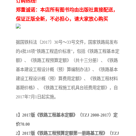
订购热线:
陕西建设工程消耗量定额
新疆建设工程预算定额
郑重诚诺：本店所有图书均由出版社直接配送，
贵州水利水电定额
铁路概预算定额
保证正版全新，不必担心，请大家放心购买
青海省建筑工程消耗量定
西藏建筑工程计价定额
据国铁科法〔2017〕30号～33号文件，国家铁路局发布
额
20kv及以下配电网工程定
地质灾害治理工程质量检
的4批18项“铁路工程造价标准”，包括《铁路工程基本定
额
验评定标准
额》、《铁路工程预算定额》（共十三分册）、《铁路
广西建筑安装工程预算定
内河沿海港口疏浚定额
基本建设工程设计概（预）算编制办法》、《铁路基本
额
*考军校教材
黑龙江建设工程计价定额
建设工程设计概（预）算费用定额》、《铁路工程材料
基期价格》、《铁路工程施工机具台班费用定额》，自
依据
海南省建设工程预算定额
浙江省建设工程预算定额
2017年7月1日起实施。
电力工程预算概算定额
重庆市建设工程计价定额
1】2017版《铁路工程基本定额》（TZJ 2000-2017）定
江苏省建设工程计价定额
深圳市建设工程消耗量定
价70.00
2】
2017版
《铁路工程预算定额第一册路基工程》（TZJ
额
四川省清单定额
河南省建设工程预算定额