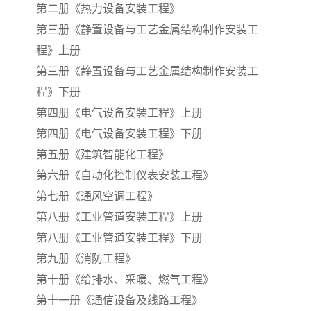
第二册《热力设备安装工程》
第三册《静置设备与工艺金属结构制作安装工
云南省建设工程预算定额
2020民法典
程》上册
陕西省水利工程概预算定
宁夏建设工程计价定额
第三册《静置设备与工艺金属结构制作安装工
程》下册
额
冶金工业建设工程概算定
河北省建设工程消耗量定
第四册《电气设备安装工程》上册
额
额
第四册《电气设备安装工程》下册
天津建设工程预算定额
20kv及以下配电网工程预
第五册《建筑智能化工程》
算定额
广东省水利水电概预算定
全国消耗量工程定额
第六册《自动化控制仪表安装工程》
第七册《通风空调工程》
额
四川省清单计价定额
北京市建设工程消耗量定
第八册《工业管道安装工程》上册
额
第八册《工业管道安装工程》下册
第九册《消防工程》
第十册《给排水、采暖、燃气工程》
第十一册《通信设备及线路工程》