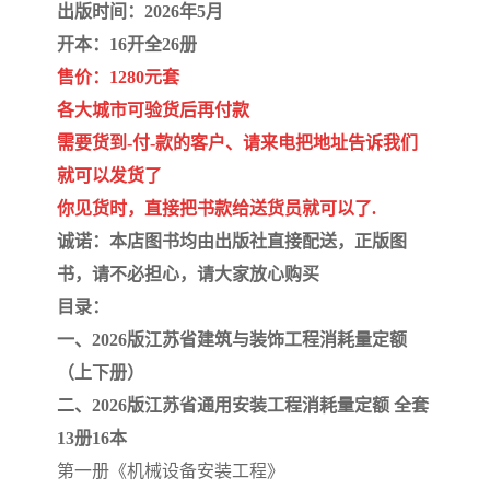
陕西建设工程消耗量定额
新疆建设工程预算定额
出版时间：2026年5月
开本：16开全26册
贵州水利水电定额
铁路概预算定额
售价：1280元套
各大城市可验货后再付款
青海省建筑工程消耗量定
西藏建筑工程计价定额
需要货到-付-款的客户、请来电把地址告诉我们
额
20kv及以下配电网工程定
地质灾害治理工程质量检
就可以发货了
你见货时，直接把书款给送货员就可以了.
额
验评定标准
广西建筑安装工程预算定
内河沿海港口疏浚定额
诚诺：本店图书均由出版社直接配送，正版图
额
*考军校教材
黑龙江建设工程计价定额
书，请不必担心，请大家放心购买
目录：
依据
海南省建设工程预算定额
浙江省建设工程预算定额
一、2026版江苏省建筑与装饰工程消耗量定额
（上下册）
电力工程预算概算定额
重庆市建设工程计价定额
二、2026版江苏省通用安装工程消耗量定额 全套
江苏省建设工程计价定额
深圳市建设工程消耗量定
13册16本
第一册《机械设备安装工程》
额
四川省清单定额
河南省建设工程预算定额