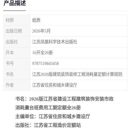
产品描述
疏浚工程预算定额
吉林建筑工程预算定额
吉林建设工程计价定额
辽宁省建筑工程预算定额
材质
纸质
出版日期
2026年5月
福建建设工程预算定额
贵州省工程预算定额
出版社
江苏凤凰科学技术出版社
辽宁省工程计价定额
上海建设预算工程定额
开本
16开全26册
江西省建筑工程预算定额
安徽省建设工程预算定额
书号
9787519843458
书名
江苏2026版建筑装饰装修工程消耗量定额计算规则
锅炉及压力容器规范国际
广东省建设工程预算定额
作者
江苏省住房和城乡建设厅
性规范ASME
湖北省建设工程预算定额
年考军校教材资料
书名：2026版江苏省建设工程建筑装饰安装市政
甘肃省建设工程预算定额
山西省建设工程预算定额
消耗量台班费用工期定额全26册
主编单位：江苏省住房和城乡建设厅
内蒙古建设工程预算定额
公路工程预算定额
出版社：江苏省工程造价定额站