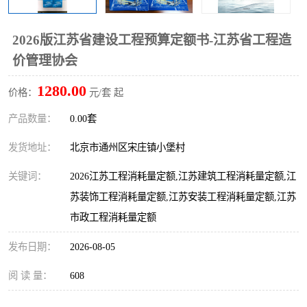
算定额
山东省工程预算定额
法律图书
2026版江苏省建设工程预算定额书-江苏省工程造
电网技改,拆除,检修定额
炼油化工计价依据定额
价管理协会
信息通信建设工程预算定
火力发电机组检修定额
1280.00
价格：
元/套 起
额
湖北建设工程消耗量定额
湖南建设工程预算定额
产品数量：
0.00套
煤炭建设工程预算定额
钢铁检修工程预算定额
发货地址：
北京市通州区宋庄镇小堡村
关键词：
2026江苏工程消耗量定额,江苏建筑工程消耗量定额,江
黄金矿山工程预算定额
冶金工业矿山建设工程预
苏装饰工程消耗量定额,江苏安装工程消耗量定额,江苏
算定额2
冶金工业建设工程预算定
人防工程预算定额
市政工程消耗量定额
发布日期：
额
2026-08-05
电子工程概预算定额
有色工程预算定额
阅 读 量：
608
内河航运工程概预算定额
沿海港口工程预算定额