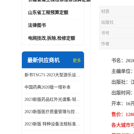
材质
山东省工程预算定额
出版社
法律图书
书号
电网技改,拆除,检修定额
作者
最新供应商机
书名：20
更多
主编单位
新书TSG71-2023大型游乐设施安全技术规程
出版社：
中国药典2020版一增补本
出版时间：2
2023新版药品红外光谱集-轻工业出版社
开本：16
2023新版医疗质量管理与控制指标汇编5.0版
售价：128
2023新版 特种设备法规标准手册 机电类标准客运索道卷
各大城市