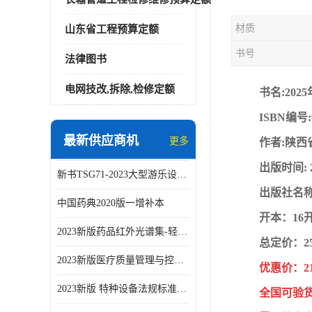
材质
山东省工程预算定额
书号
法律图书
电网技改,拆除,检修定额
书名:20
ISBN编号:9
最新供应商机
更多
作者:陕西
出版时间: 
新书TSG71-2023大型游乐设施安全技术规程
出版社名称
中国药典2020版一增补本
开本：16
2023新版药品红外光谱集-轻工业出版社
总定价：2
2023新版医疗质量管理与控制指标汇编5.0版
优惠价：2
2023新版 特种设备法规标准手册 机电类标准客运索道卷
全国可验货