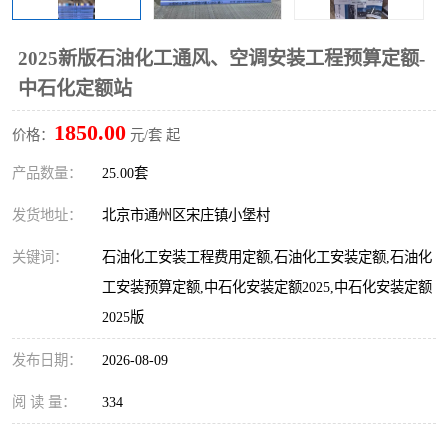
算定额
山东省工程预算定额
法律图书
2025新版石油化工通风、空调安装工程预算定额-
电网技改,拆除,检修定额
炼油化工计价依据定额
中石化定额站
信息通信建设工程预算定
火力发电机组检修定额
1850.00
价格：
元/套 起
额
湖北建设工程消耗量定额
湖南建设工程预算定额
产品数量：
25.00套
煤炭建设工程预算定额
钢铁检修工程预算定额
发货地址：
北京市通州区宋庄镇小堡村
关键词：
石油化工安装工程费用定额,石油化工安装定额,石油化
黄金矿山工程预算定额
冶金工业矿山建设工程预
工安装预算定额,中石化安装定额2025,中石化安装定额
算定额2
冶金工业建设工程预算定
人防工程预算定额
2025版
发布日期：
额
2026-08-09
电子工程概预算定额
有色工程预算定额
阅 读 量：
334
内河航运工程概预算定额
沿海港口工程预算定额