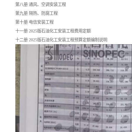
第八册 通风、空调安装工程
第九册 隔热、防腐工程
云南省建设工程预算定额
2020民法典
第十册 电信安装工程
陕西省水利工程概预算定
宁夏建设工程计价定额
十一册 2025版石油化工安装工程费用定额
十二册 2025版石油化工安装工程预算定额编制说明
额
冶金工业建设工程概算定
河北省建设工程消耗量定
额
额
天津建设工程预算定额
20kv及以下配电网工程预
算定额
广东省水利水电概预算定
全国消耗量工程定额
额
四川省清单计价定额
北京市建设工程消耗量定
额