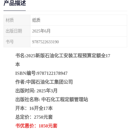
产品描述
疏浚工程预算定额
吉林建筑工程预算定额
吉林建设工程计价定额
辽宁省建筑工程预算定额
材质
纸质
出版日期
2025年6月
福建建设工程预算定额
贵州省工程预算定额
书号
9787522633190
辽宁省工程计价定额
上海建设预算工程定额
书名:2025新版石油化工安装工程预算定额全17
江西省建筑工程预算定额
安徽省建设工程预算定额
本
ISBN编号:9787122178947
锅炉及压力容器规范国际
广东省建设工程预算定额
作者:中国石油化工集团公司
性规范ASME
湖北省建设工程预算定额
年考军校教材资料
出版时间: 2025年3月
出版社名称: 中石化工程定额管理站
甘肃省建设工程预算定额
山西省建设工程预算定额
开本：16开全17本
总定价：2750元套
内蒙古建设工程预算定额
公路工程预算定额
书优惠价：1850元套