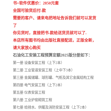
陕西建设工程消耗量定额
新疆建设工程预算定额
书+软件优惠价：2850元套
全国可验货后付-款
贵州水利水电定额
铁路概预算定额
需要的客户、请来电把地址告诉我们就可以发货
青海省建筑工程消耗量定
西藏建筑工程计价定额
了
你见货时，直接把书-款给送货员就可以了.
额
20kv及以下配电网工程定
地质灾害治理工程质量检
本店所有图书均由出版社直接配送，正版全新，
请大家放心购买
额
验评定标准
广西建筑安装工程预算定
内河沿海港口疏浚定额
石油化工安装工程预算定额2025版分册如下：
额
*考军校教材
黑龙江建设工程计价定额
第一册 设备安装工程（上下2本）
第二册 工业管道安装工程（上中下3本）
依据
海南省建设工程预算定额
浙江省建设工程预算定额
第三册 金属储罐、球形罐、气柜及其它金属结构工程
第四册 电气安装工程（上下2本）
电力工程预算概算定额
重庆市建设工程计价定额
第五册 仪表安装工程
江苏省建设工程计价定额
深圳市建设工程消耗量定
第六册 工业炉窑砌筑工程
第七册 给排水、供暖及消防安装工程（上下2本）
额
四川省清单定额
河南省建设工程预算定额