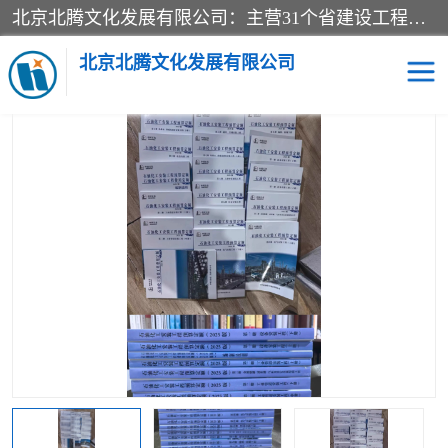
北京北腾文化发展有限公司：主营31个省建设工程预算书,工程预算软件,工程计价依据,工程造价定额,工程量清单计价定额,建设工程量消耗量定额,各行业工程预算定额,铁路定额,电力定额,矿山定额,*,黄金定额,钢铁企业检修定额,中石化安装检修定额,煤矿图书,医院书籍等.诚信的经营，在发展的同时公司不忘不断总结不断优化为客户的服务，和一如既往的热情赢得了新老客户的极高评价及青睐。
当前位置：
首页
>
供应商机
>
石油化工安装预算定额
> 2025新版石
油化工通风、空调安装工程预算定额-中石化定额站
北京北腾文化发展有限公司
医院图书
预算定额
电力图书
煤矿图书
标准图书
铁路建设工程预算定额
电力行业工程预算定额
石油化工安装预算定额
新石油化工检修定额
石油化工概算定额数据
石油建设安装工程预算定
长输管道工程检修维修预