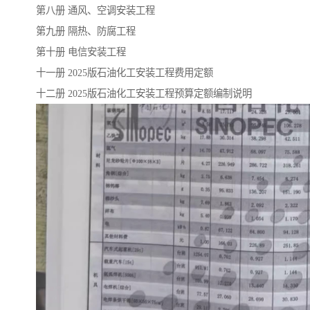
第八册 通风、空调安装工程
第九册 隔热、防腐工程
云南省建设工程预算定额
2020民法典
第十册 电信安装工程
陕西省水利工程概预算定
宁夏建设工程计价定额
十一册 2025版石油化工安装工程费用定额
十二册 2025版石油化工安装工程预算定额编制说明
额
冶金工业建设工程概算定
河北省建设工程消耗量定
额
额
天津建设工程预算定额
20kv及以下配电网工程预
算定额
广东省水利水电概预算定
全国消耗量工程定额
额
四川省清单计价定额
北京市建设工程消耗量定
额