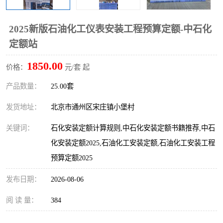
算定额
山东省工程预算定额
法律图书
2025新版石油化工仪表安装工程预算定额-中石化
电网技改,拆除,检修定额
炼油化工计价依据定额
定额站
信息通信建设工程预算定
火力发电机组检修定额
1850.00
价格：
元/套 起
额
湖北建设工程消耗量定额
湖南建设工程预算定额
产品数量：
25.00套
煤炭建设工程预算定额
钢铁检修工程预算定额
发货地址：
北京市通州区宋庄镇小堡村
关键词：
石化安装定额计算规则,中石化安装定额书籍推荐,中石
黄金矿山工程预算定额
冶金工业矿山建设工程预
化安装定额2025,石油化工安装定额,石油化工安装工程
算定额2
冶金工业建设工程预算定
人防工程预算定额
预算定额2025
发布日期：
额
2026-08-06
电子工程概预算定额
有色工程预算定额
阅 读 量：
384
内河航运工程概预算定额
沿海港口工程预算定额