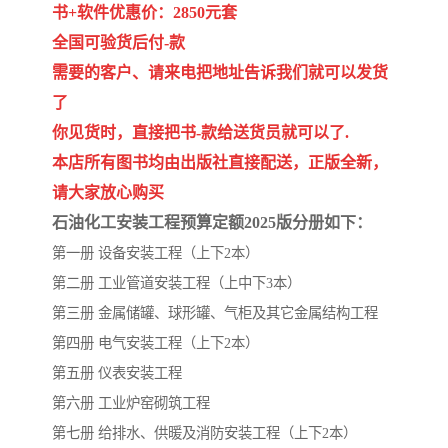
陕西建设工程消耗量定额
新疆建设工程预算定额
书+软件优惠价：2850元套
全国可验货后付-款
贵州水利水电定额
铁路概预算定额
需要的客户、请来电把地址告诉我们就可以发货
青海省建筑工程消耗量定
西藏建筑工程计价定额
了
你见货时，直接把书-款给送货员就可以了.
额
20kv及以下配电网工程定
地质灾害治理工程质量检
本店所有图书均由出版社直接配送，正版全新，
请大家放心购买
额
验评定标准
广西建筑安装工程预算定
内河沿海港口疏浚定额
石油化工安装工程预算定额2025版分册如下：
额
*考军校教材
黑龙江建设工程计价定额
第一册 设备安装工程（上下2本）
第二册 工业管道安装工程（上中下3本）
依据
海南省建设工程预算定额
浙江省建设工程预算定额
第三册 金属储罐、球形罐、气柜及其它金属结构工程
第四册 电气安装工程（上下2本）
电力工程预算概算定额
重庆市建设工程计价定额
第五册 仪表安装工程
江苏省建设工程计价定额
深圳市建设工程消耗量定
第六册 工业炉窑砌筑工程
第七册 给排水、供暖及消防安装工程（上下2本）
额
四川省清单定额
河南省建设工程预算定额