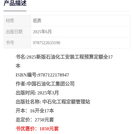
产品描述
疏浚工程预算定额
吉林建筑工程预算定额
吉林建设工程计价定额
辽宁省建筑工程预算定额
材质
纸质
出版日期
2025年6月
福建建设工程预算定额
贵州省工程预算定额
书号
9787522633190
辽宁省工程计价定额
上海建设预算工程定额
书名:2025新版石油化工安装工程预算定额全17
江西省建筑工程预算定额
安徽省建设工程预算定额
本
ISBN编号:9787122178947
锅炉及压力容器规范国际
广东省建设工程预算定额
作者:中国石油化工集团公司
性规范ASME
湖北省建设工程预算定额
年考军校教材资料
出版时间: 2025年3月
出版社名称: 中石化工程定额管理站
甘肃省建设工程预算定额
山西省建设工程预算定额
开本：16开全17本
总定价：2750元套
内蒙古建设工程预算定额
公路工程预算定额
书优惠价：1850元套