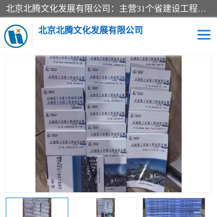
北京北腾文化发展有限公司：主营31个省建设工程预算书,工程预算软件,工程计价依据,工程造价定额,工程量清单计价定额,建设工程量消耗量定额,各行业工程预算定额,铁路定额,电力定额,矿山定额,*,黄金定额,钢铁企业检修定额,中石化安装检修定额,煤矿图书,医院书籍等.诚信的经营，在发展的同时公司不忘不断总结不断优化为客户的服务，和一如既往的热情赢得了新老客户的极高评价及青睐。
当前位置：
首页
>
供应商机
>
石油化工安装预算定额
> 2025新版石
油化工仪表安装工程预算定额-中石化定额站
北京北腾文化发展有限公司
医院图书
预算定额
电力图书
煤矿图书
标准图书
铁路建设工程预算定额
电力行业工程预算定额
石油化工安装预算定额
新石油化工检修定额
石油化工概算定额数据
石油建设安装工程预算定
长输管道工程检修维修预