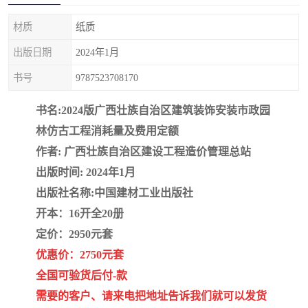
疏浚工程预算定额
吉林建筑工程预算定额
材质
纸质
吉林建设工程计价定额
辽宁省建筑工程预算定额
出版日期
2024年1月
福建建设工程预算定额
贵州省工程预算定额
书号
9787523708170
辽宁省工程计价定额
上海建设预算工程定额
书名:2024版广西壮族自治区建筑装饰安装市政园
林仿古工程消耗量及费用定额
江西省建筑工程预算定额
安徽省建设工程预算定额
作者: 广西壮族自治区建设工程造价管理总站
出版时间: 2024年1月
锅炉及压力容器规范国际
广东省建设工程预算定额
出版社名称:中国建材工业出版社
性规范ASME
湖北省建设工程预算定额
年考军校教材资料
开本：16开全20册
定价：2950元套
甘肃省建设工程预算定额
山西省建设工程预算定额
优惠价：2750元套
全国可验货后付-款
内蒙古建设工程预算定额
公路工程预算定额
需要的客户、请来电把地址告诉我们就可以发货