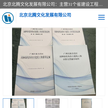
北京北腾文化发展有限公司：主营31个省建设工程预算书,工程预算软件,工程计价依据,工程造价定额,工程量清单计价定额,建设工程量消耗量定额,各行业工程预算定额,铁路定额,电力定额,矿山定额,*,黄金定额,钢铁企业检修定额,中石化安装检修定额,煤矿图书,医院书籍等.诚信的经营，在发展的同时公司不忘不断总结不断优化为客户的服务，和一如既往的热情赢得了新老客户的极高评价及青睐。
当前位置：
首页
>
供应商机
>
广西建筑安装工程预算定额
> 2022版
广西壮族自治区市政工程消耗量及费用定额全20册
北京北腾文化发展有限公司
医院图书
预算定额
电力图书
煤矿图书
标准图书
铁路建设工程预算定额
电力行业工程预算定额
石油化工安装预算定额
新石油化工检修定额
石油化工概算定额数据
石油建设安装工程预算定
长输管道工程检修维修预