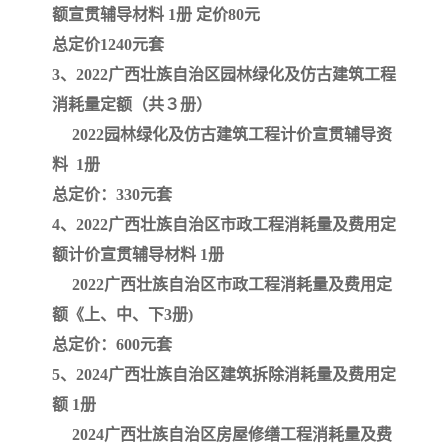
额宣贯辅导材料 1册 定价80元
总定价1240元套
云南省建设工程预算定额
2020民法典
3、2022广西壮族自治区园林绿化及仿古建筑工程
陕西省水利工程概预算定
宁夏建设工程计价定额
消耗量定额（共３册）
2022园林绿化及仿古建筑工程计价宣贯辅导资
额
冶金工业建设工程概算定
河北省建设工程消耗量定
料 1册
额
额
天津建设工程预算定额
20kv及以下配电网工程预
总定价：330元套
4、2022广西壮族自治区市政工程消耗量及费用定
算定额
广东省水利水电概预算定
全国消耗量工程定额
额计价宣贯辅导材料 1册
2022广西壮族自治区市政工程消耗量及费用定
额
四川省清单计价定额
北京市建设工程消耗量定
额《上、中、下3册)
额
总定价：600元套
5、2024广西壮族自治区建筑拆除消耗量及费用定
额 1册
2024广西壮族自治区房屋修缮工程消耗量及费