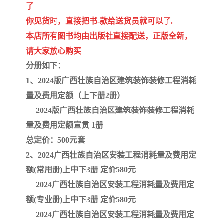
陕西建设工程消耗量定额
新疆建设工程预算定额
了
你见货时，直接把书-款给送货员就可以了.
贵州水利水电定额
铁路概预算定额
本店所有图书均由出版社直接配送，正版全新，
青海省建筑工程消耗量定
西藏建筑工程计价定额
请大家放心购买
分册如下：
额
20kv及以下配电网工程定
地质灾害治理工程质量检
1、2024版广西壮族自治区建筑装饰装修工程消耗
量及费用定额（上下册2册）
额
验评定标准
广西建筑安装工程预算定
内河沿海港口疏浚定额
2024版广西壮族自治区建筑装饰装修工程消耗
额
*考军校教材
黑龙江建设工程计价定额
量及费用定额宣贯 1册
总定价：500元套
依据
海南省建设工程预算定额
浙江省建设工程预算定额
2、2024广西壮族自治区安装工程消耗量及费用定
额(常用册)上中下3册 定价580元
电力工程预算概算定额
重庆市建设工程计价定额
2024广西壮族自治区安装工程消耗量及费用定
江苏省建设工程计价定额
深圳市建设工程消耗量定
额(专业册)上中下3册 定价580元
2024广西壮族自治区安装工程消耗量及费用定
额
四川省清单定额
河南省建设工程预算定额