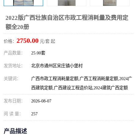
算定额
山东省工程预算定额
法律图书
2022版广西壮族自治区市政工程消耗量及费用定
电网技改,拆除,检修定额
炼油化工计价依据定额
额全20册
信息通信建设工程预算定
火力发电机组检修定额
2750.00
价格：
元/套 起
额
湖北建设工程消耗量定额
湖南建设工程预算定额
产品数量：
25.00套
煤炭建设工程预算定额
钢铁检修工程预算定额
发货地址：
北京市通州区宋庄镇小堡村
关键词：
广西市政工程消耗量定额,广西工程消耗量定额,2024广
黄金矿山工程预算定额
冶金工业矿山建设工程预
西建筑定额,广西建设工程造价站,2024建筑广西定额
算定额2
冶金工业建设工程预算定
人防工程预算定额
发布日期：
2026-08-07
额
电子工程概预算定额
有色工程预算定额
阅 读 量：
257
内河航运工程概预算定额
沿海港口工程预算定额
产品描述