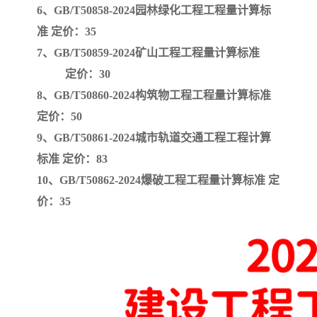
6、GB/T50858-2024园林绿化工程工程量计算标
准
定价：35
云南省建设工程预算定额
2020民法典
7、GB/T50859-2024矿山工程工程量计算标准
陕西省水利工程概预算定
宁夏建设工程计价定额
定价：30
8、GB/T50860-2024构筑物工程工程量计算标准
额
冶金工业建设工程概算定
河北省建设工程消耗量定
定价：50
额
额
天津建设工程预算定额
20kv及以下配电网工程预
9、GB/T50861-2024城市轨道交通工程工程计算
标准
定价：83
算定额
广东省水利水电概预算定
全国消耗量工程定额
10、GB/T50862-2024爆破工程工程量计算标准
定
价：35
额
四川省清单计价定额
北京市建设工程消耗量定
额