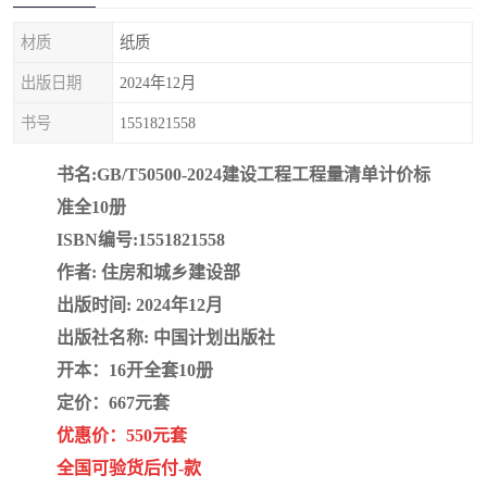
疏浚工程预算定额
吉林建筑工程预算定额
材质
纸质
吉林建设工程计价定额
辽宁省建筑工程预算定额
出版日期
2024年12月
福建建设工程预算定额
贵州省工程预算定额
书号
1551821558
辽宁省工程计价定额
上海建设预算工程定额
书名:GB/T50500-2024建设工程工程量清单计价标
准全10册
江西省建筑工程预算定额
安徽省建设工程预算定额
ISBN编号:1551821558
作者: 住房和城乡建设部
锅炉及压力容器规范国际
广东省建设工程预算定额
出版时间: 2024年12月
性规范ASME
湖北省建设工程预算定额
年考军校教材资料
出版社名称: 中国计划出版社
开本：16开全套10册
甘肃省建设工程预算定额
山西省建设工程预算定额
定价：667元套
优惠价：550元套
内蒙古建设工程预算定额
公路工程预算定额
全国可验货后付-款