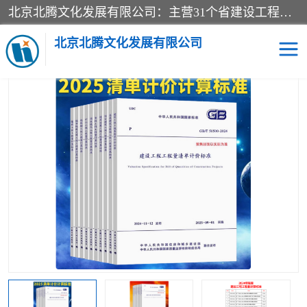
北京北腾文化发展有限公司：主营31个省建设工程预算书,工程预算软件,工程计价依据,工程造价定额,工程量清单计价定额,建设工程量消耗量定额,各行业工程预算定额,铁路定额,电力定额,矿山定额,*,黄金定额,钢铁企业检修定额,中石化安装检修定额,煤矿图书,医院书籍等.诚信的经营，在发展的同时公司不忘不断总结不断优化为客户的服务，和一如既往的热情赢得了新老客户的极高评价及青睐。
当前位置：
首页
>
供应商机
>
标准图书
> 新书GB/T50860-2024构筑
物工程工程量计算标准全10册
北京北腾文化发展有限公司
医院图书
预算定额
电力图书
煤矿图书
标准图书
铁路建设工程预算定额
电力行业工程预算定额
石油化工安装预算定额
新石油化工检修定额
石油化工概算定额数据
石油建设安装工程预算定
长输管道工程检修维修预