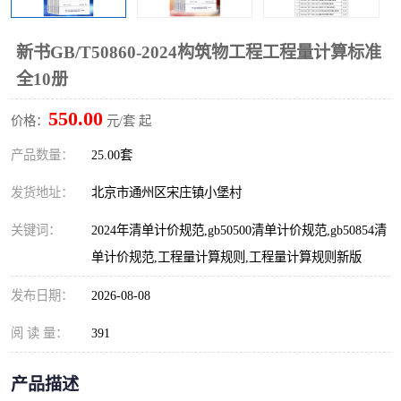
算定额
山东省工程预算定额
法律图书
新书GB/T50860-2024构筑物工程工程量计算标准
电网技改,拆除,检修定额
炼油化工计价依据定额
全10册
信息通信建设工程预算定
火力发电机组检修定额
550.00
价格：
元/套 起
额
湖北建设工程消耗量定额
湖南建设工程预算定额
产品数量：
25.00套
煤炭建设工程预算定额
钢铁检修工程预算定额
发货地址：
北京市通州区宋庄镇小堡村
关键词：
2024年清单计价规范,gb50500清单计价规范,gb50854清
黄金矿山工程预算定额
冶金工业矿山建设工程预
单计价规范,工程量计算规则,工程量计算规则新版
算定额2
冶金工业建设工程预算定
人防工程预算定额
发布日期：
2026-08-08
额
电子工程概预算定额
有色工程预算定额
阅 读 量：
391
内河航运工程概预算定额
沿海港口工程预算定额
产品描述