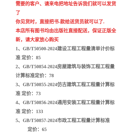
陕西建设工程消耗量定额
新疆建设工程预算定额
需要的客户、请来电把地址告诉我们就可以发货
了
贵州水利水电定额
铁路概预算定额
你见货时，直接把书-款给送货员就可以了.
青海省建筑工程消耗量定
西藏建筑工程计价定额
本店所有图书均由出版社直接配送，保证正版全
新，请大家放心购买
额
20kv及以下配电网工程定
地质灾害治理工程质量检
1、GB/T50500-2024建设工程工程量清单计价标
准
定价：85
额
验评定标准
广西建筑安装工程预算定
内河沿海港口疏浚定额
2、GB/T50854-2024房屋建筑与装饰工程工程量
额
*考军校教材
黑龙江建设工程计价定额
计算标准定价：78
3、GB/T50855-2024仿古建筑工程工程量计算标
依据
海南省建设工程预算定额
浙江省建设工程预算定额
准
定价：73
4、GB/T50856-2024通用安装工程工程量计算标
电力工程预算概算定额
重庆市建设工程计价定额
准
定价：133
江苏省建设工程计价定额
深圳市建设工程消耗量定
5、GB/T50857-2024市政工程工程量计算标准
定价：65
额
四川省清单定额
河南省建设工程预算定额