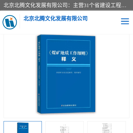
北京北腾文化发展有限公司：主营31个省建设工程预算书,工程预算软件,工程计价依据,工程造价定额,工程量清单计价定额,建设工程量消耗量定额,各行业工程预算定额,铁路定额,电力定额,矿山定额,*,黄金定额,钢铁企业检修定额,中石化安装检修定额,煤矿图书,医院书籍等.诚信的经营，在发展的同时公司不忘不断总结不断优化为客户的服务，和一如既往的热情赢得了新老客户的极高评价及青睐。
当前位置：
首页
>
供应商机
>
煤矿图书
> 2024新版煤矿地质工作细
则释义- 应急管理出版社
北京北腾文化发展有限公司
医院图书
预算定额
电力图书
煤矿图书
标准图书
铁路建设工程预算定额
电力行业工程预算定额
石油化工安装预算定额
新石油化工检修定额
石油化工概算定额数据
石油建设安装工程预算定
长输管道工程检修维修预