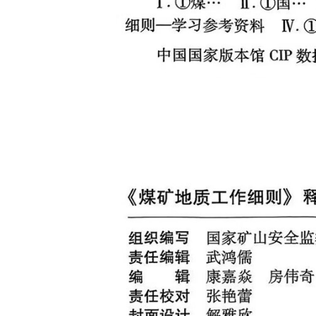
云南省建设工程预算定额
2020民法典
陕西省水利工程概预算定
宁夏建设工程计价定额
额
冶金工业建设工程概算定
河北省建设工程消耗量定
额
额
天津建设工程预算定额
20kv及以下配电网工程预
算定额
广东省水利水电概预算定
全国消耗量工程定额
额
四川省清单计价定额
北京市建设工程消耗量定
额