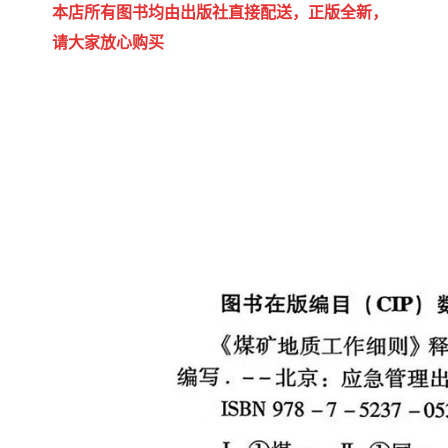
陕西建设工程消耗量定额
新疆建设工程预算定额
本店所有图书均由出版社直接配送，正版全新，
请大家放心购买
贵州水利水电定额
铁路概预算定额
青海省建筑工程消耗量定
西藏建筑工程计价定额
额
20kv及以下配电网工程定
地质灾害治理工程质量检
额
验评定标准
广西建筑安装工程预算定
内河沿海港口疏浚定额
额
*考军校教材
黑龙江建设工程计价定额
依据
海南省建设工程预算定额
浙江省建设工程预算定额
电力工程预算概算定额
重庆市建设工程计价定额
江苏省建设工程计价定额
深圳市建设工程消耗量定
额
四川省清单定额
河南省建设工程预算定额