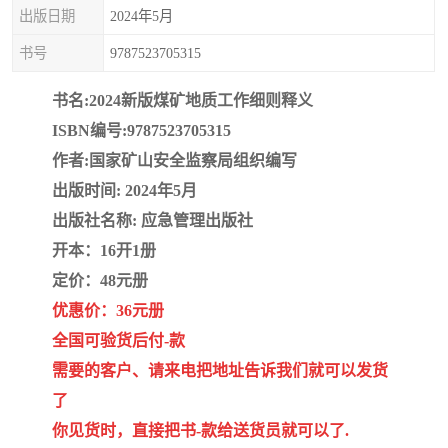
疏浚工程预算定额
吉林建筑工程预算定额
出版日期
2024年5月
书号
9787523705315
吉林建设工程计价定额
辽宁省建筑工程预算定额
书名:2024新版煤矿地质工作细则释义
福建建设工程预算定额
贵州省工程预算定额
ISBN编号:9787523705315
辽宁省工程计价定额
上海建设预算工程定额
作者:国家矿山安全监察局组织编写
出版时间: 2024年5月
江西省建筑工程预算定额
安徽省建设工程预算定额
出版社名称: 应急管理出版社
开本：16开1册
锅炉及压力容器规范国际
广东省建设工程预算定额
定价：48元册
性规范ASME
湖北省建设工程预算定额
年考军校教材资料
优惠价：36元册
全国可验货后付-款
甘肃省建设工程预算定额
山西省建设工程预算定额
需要的客户、请来电把地址告诉我们就可以发货
了
内蒙古建设工程预算定额
公路工程预算定额
你见货时，直接把书-款给送货员就可以了.