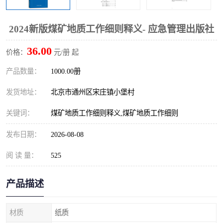
算定额
山东省工程预算定额
法律图书
2024新版煤矿地质工作细则释义- 应急管理出版社
电网技改,拆除,检修定额
炼油化工计价依据定额
36.00
价格：
元/册 起
信息通信建设工程预算定
火力发电机组检修定额
产品数量：
1000.00册
额
湖北建设工程消耗量定额
湖南建设工程预算定额
发货地址：
北京市通州区宋庄镇小堡村
煤炭建设工程预算定额
钢铁检修工程预算定额
关键词：
煤矿地质工作细则释义,煤矿地质工作细则
黄金矿山工程预算定额
冶金工业矿山建设工程预
发布日期：
2026-08-08
算定额2
阅 读 量：
冶金工业建设工程预算定
525
人防工程预算定额
额
电子工程概预算定额
有色工程预算定额
产品描述
内河航运工程概预算定额
沿海港口工程预算定额
材质
纸质