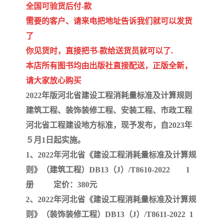
陕西建设工程消耗量定额
新疆建设工程预算定额
全国可验货后付-款
需要的客户、请来电把地址告诉我们就可以发货
贵州水利水电定额
铁路概预算定额
了
青海省建筑工程消耗量定
西藏建筑工程计价定额
你见货时，直接把书-款给送货员就可以了.
本店所有图书均由出版社直接配送，正版全新，
额
20kv及以下配电网工程定
地质灾害治理工程质量检
请大家放心购买
2022年版河北省建设工程消耗量标准及计算规则
额
验评定标准
广西建筑安装工程预算定
内河沿海港口疏浚定额
建筑工程、装饰装修工程、安装工程、市政工程
额
*考军校教材
黑龙江建设工程计价定额
河北省工程建设地方标准，现予发布，自2023年
５月1日起实施。
依据
海南省建设工程预算定额
浙江省建设工程预算定额
1、2022年河北省《建设工程消耗量标准及计算规
则》（建筑工程）DB13（J）/T8610-2022 1
电力工程预算概算定额
重庆市建设工程计价定额
册 定价：380元
江苏省建设工程计价定额
深圳市建设工程消耗量定
2、2022年河北省《建设工程消耗量标准及计算规
则》（装饰装修工程）DB13（J）/T8611-2022 1
额
四川省清单定额
河南省建设工程预算定额