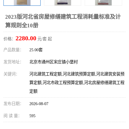
算定额
山东省工程预算定额
法律图书
2023版河北省房屋修缮建筑工程消耗量标准及计
电网技改,拆除,检修定额
炼油化工计价依据定额
算规则全10册
信息通信建设工程预算定
火力发电机组检修定额
2280.00
价格：
元/套 起
额
湖北建设工程消耗量定额
湖南建设工程预算定额
产品数量：
25.00套
煤炭建设工程预算定额
钢铁检修工程预算定额
发货地址：
北京市通州区宋庄镇小堡村
关键词：
河北建筑工程定额,河北建筑预算定额,河北建筑安装预
黄金矿山工程预算定额
冶金工业矿山建设工程预
算定额,河北市政工程预算定额,河北房屋修缮建筑工程
算定额2
冶金工业建设工程预算定
人防工程预算定额
定额
发布日期：
额
2026-08-07
电子工程概预算定额
有色工程预算定额
阅 读 量：
595
内河航运工程概预算定额
沿海港口工程预算定额