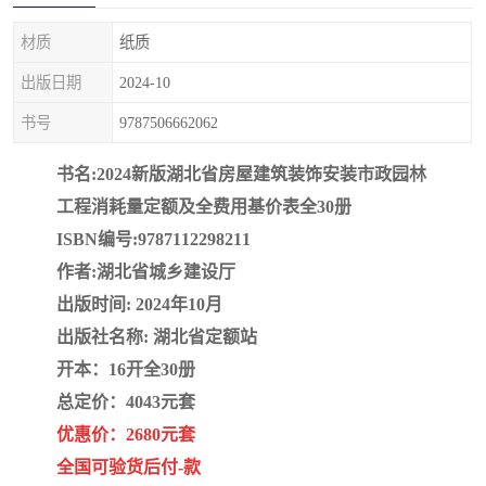
疏浚工程预算定额
吉林建筑工程预算定额
材质
纸质
吉林建设工程计价定额
辽宁省建筑工程预算定额
出版日期
2024-10
福建建设工程预算定额
贵州省工程预算定额
书号
9787506662062
辽宁省工程计价定额
上海建设预算工程定额
书名:2024新版湖北省房屋建筑装饰安装市政园林
工程消耗量定额及全费用基价表全30册
江西省建筑工程预算定额
安徽省建设工程预算定额
ISBN编号:9787112298211
作者:湖北省城乡建设厅
锅炉及压力容器规范国际
广东省建设工程预算定额
出版时间: 2024年10月
性规范ASME
湖北省建设工程预算定额
年考军校教材资料
出版社名称: 湖北省定额站
开本：16开全30册
甘肃省建设工程预算定额
山西省建设工程预算定额
总定价：4043元套
优惠价：2680元套
内蒙古建设工程预算定额
公路工程预算定额
全国可验货后付-款