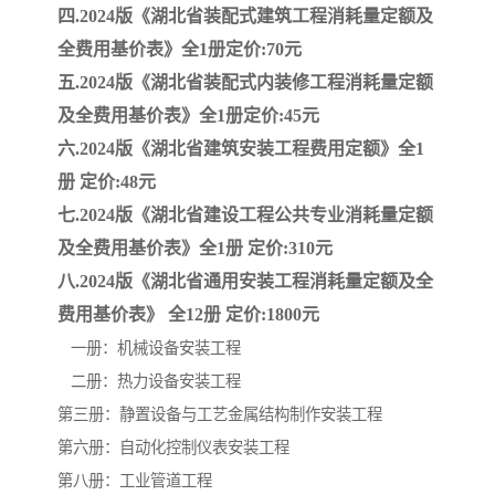
四.2024版《湖北省装配式建筑工程消耗量定额及
全费用基价表》全1册定价:70元
云南省建设工程预算定额
2020民法典
五.2024版《湖北省装配式内装修工程消耗量定额
陕西省水利工程概预算定
宁夏建设工程计价定额
及全费用基价表》全1册定价:45元
六.2024版《湖北省建筑安装工程费用定额》全1
额
冶金工业建设工程概算定
河北省建设工程消耗量定
册 定价:48元
额
额
天津建设工程预算定额
20kv及以下配电网工程预
七.2024版《湖北省建设工程公共专业消耗量定额
及全费用基价表》全1册 定价:310元
算定额
广东省水利水电概预算定
全国消耗量工程定额
八.2024版《湖北省通用安装工程消耗量定额及全
费用基价表》 全12册 定价:1800元
额
四川省清单计价定额
北京市建设工程消耗量定
一册：机械设备安装工程
额
二册：热力设备安装工程
第三册：静置设备与工艺金属结构制作安装工程
第六册：自动化控制仪表安装工程
第八册：工业管道工程