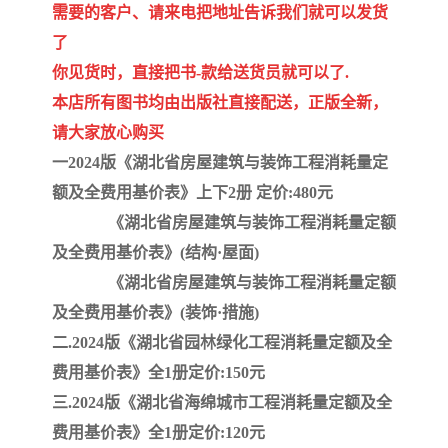
陕西建设工程消耗量定额
新疆建设工程预算定额
需要的客户、请来电把地址告诉我们就可以发货
了
贵州水利水电定额
铁路概预算定额
你见货时，直接把书-款给送货员就可以了.
青海省建筑工程消耗量定
西藏建筑工程计价定额
本店所有图书均由出版社直接配送，正版全新，
请大家放心购买
额
20kv及以下配电网工程定
地质灾害治理工程质量检
一2024版《湖北省房屋建筑与装饰工程消耗量定
额及全费用基价表》上下2册 定价:480元
额
验评定标准
广西建筑安装工程预算定
内河沿海港口疏浚定额
《湖北省房屋建筑与装饰工程消耗量定额
额
*考军校教材
黑龙江建设工程计价定额
及全费用基价表》(结构·屋面)
《湖北省房屋建筑与装饰工程消耗量定额
依据
海南省建设工程预算定额
浙江省建设工程预算定额
及全费用基价表》(装饰·措施)
二.2024版《湖北省园林绿化工程消耗量定额及全
电力工程预算概算定额
重庆市建设工程计价定额
费用基价表》全1册定价:150元
江苏省建设工程计价定额
深圳市建设工程消耗量定
三.2024版《湖北省海绵城市工程消耗量定额及全
费用基价表》全1册定价:120元
额
四川省清单定额
河南省建设工程预算定额