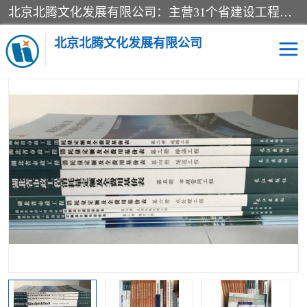
北京北腾文化发展有限公司：主营31个省建设工程预算书,工程预算软件,工程计价依据,工程造价定额,工程量清单计价定额,建设工程量消耗量定额,各行业工程预算定额,铁路定额,电力定额,矿山定额,*,黄金定额,钢铁企业检修定额,中石化安装检修定额,煤矿图书,医院书籍等.诚信的经营，在发展的同时公司不忘不断总结不断优化为客户的服务，和一如既往的热情赢得了新老客户的极高评价及青睐。
当前位置：
首页
>
供应商机
>
湖北建设工程消耗量定额
> 湖北建设
工程消耗量定额清单计价规范2024新版全30册
北京北腾文化发展有限公司
医院图书
预算定额
电力图书
煤矿图书
标准图书
铁路建设工程预算定额
电力行业工程预算定额
石油化工安装预算定额
新石油化工检修定额
石油化工概算定额数据
石油建设安装工程预算定
长输管道工程检修维修预