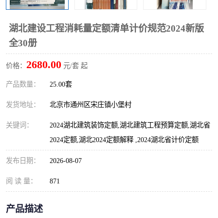
算定额
山东省工程预算定额
法律图书
湖北建设工程消耗量定额清单计价规范2024新版
电网技改,拆除,检修定额
炼油化工计价依据定额
全30册
信息通信建设工程预算定
火力发电机组检修定额
2680.00
价格：
元/套 起
额
湖北建设工程消耗量定额
湖南建设工程预算定额
产品数量：
25.00套
煤炭建设工程预算定额
钢铁检修工程预算定额
发货地址：
北京市通州区宋庄镇小堡村
关键词：
2024湖北建筑装饰定额,湖北建筑工程预算定额,湖北省
黄金矿山工程预算定额
冶金工业矿山建设工程预
2024定额,湖北2024定额解释 ,2024湖北省计价定额
算定额2
冶金工业建设工程预算定
人防工程预算定额
发布日期：
2026-08-07
额
电子工程概预算定额
有色工程预算定额
阅 读 量：
871
内河航运工程概预算定额
沿海港口工程预算定额
产品描述