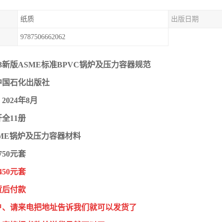
纸质
出版日期
9787506662062
23新版ASME标准BPVC锅炉及压力容器规范
中国石化出版社
024年8月
开全11册
ME锅炉及压力容器材料
750元套
450元套
货后付款
户、请来电把地址告诉我们就可以发货了