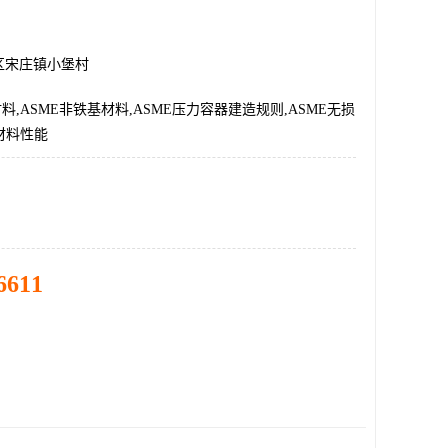
区宋庄镇小堡村
材料,ASME非铁基材料,ASME压力容器建造规则,ASME无损
E材料性能
6611