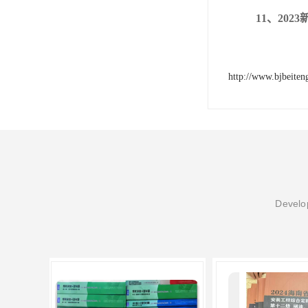
11、202
http://www.bjbeite
Develop