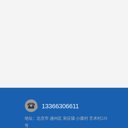
13366306611
地址：北京市 通州区 宋庄镇 小堡村 艺术村229
号