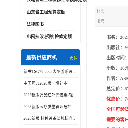
材质
山东省工程预算定额
书号
法律图书
电网技改,拆除,检修定额
书名：20
出版社：
最新供应商机
出版时间：2
更多
册数：16
新书TSG71-2023大型游乐设施安全技术规程
作者：AS
中国药典2020版一增补本
总定价：8
2023新版药品红外光谱集-轻工业出版社
优惠价：7
2023新版医疗质量管理与控制指标汇编5.0版
全国可验
2023新版 特种设备法规标准手册 机电类标准客运索道卷
需要的客