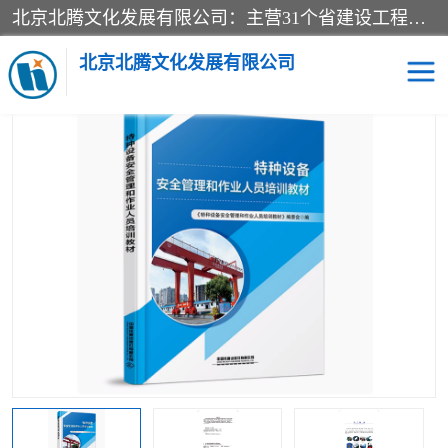
北京北腾文化发展有限公司：主营31个省建设工程预算书,工程预算软件,工程计价依据,工程造价定额,工程量清单计价定额,建设工程量消耗量定额,各行业工程预算定额,铁路定额,电力定额,矿山定额,*,黄金定额,钢铁企业检修定额,中石化安装检修定额,煤矿图书,医院书籍等.诚信的经营，在发展的同时公司不忘不断总结不断优化为客户的服务，和一如既往的热情赢得了新老客户的极高评价及青睐。
当前位置：
首页
>
供应商机
>
标准图书
> 特种设备安全管理和作业
人员培训教材-铁道出版社
北京北腾文化发展有限公司
医院图书
预算定额
电力图书
煤矿图书
标准图书
铁路建设工程预算定额
电力行业工程预算定额
石油化工安装预算定额
新石油化工检修定额
石油化工概算定额数据
石油建设安装工程预算定
长输管道工程检修维修预