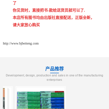
陕西建设工程消耗量定额
新疆建设工程预算定额
了
你见货时，直接把书-款给送货员就可以了.
贵州水利水电定额
铁路概预算定额
本店所有图书均由出版社直接配送，正版全新，
青海省建筑工程消耗量定
西藏建筑工程计价定额
请大家放心购买
额
20kv及以下配电网工程定
地质灾害治理工程质量检
http://www.bjbeiteng.com
额
验评定标准
广西建筑安装工程预算定
内河沿海港口疏浚定额
额
*考军校教材
黑龙江建设工程计价定额
产品推荐
依据
海南省建设工程预算定额
浙江省建设工程预算定额
Development, design, production and sales in one of the manufacturing
enterprises
电力工程预算概算定额
重庆市建设工程计价定额
江苏省建设工程计价定额
深圳市建设工程消耗量定
额
四川省清单定额
河南省建设工程预算定额