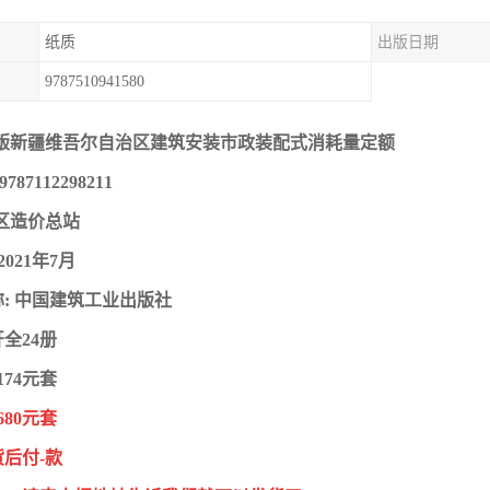
纸质
出版日期
9787510941580
20版新疆维吾尔自治区建筑安装市政装配式消耗量定额
787112298211
区造价总站
2021年7月
: 中国建筑工业出版社
开全24册
174元套
680元套
后付-款