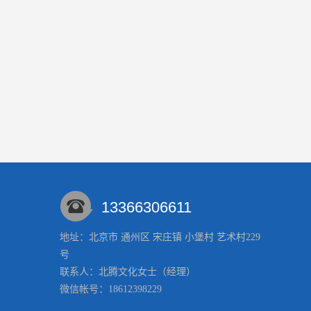
13366306611
地址：北京市 通州区 宋庄镇 小堡村 艺术村229
号
联系人：北腾文化
女士
（经理）
微信帐号：18612398229