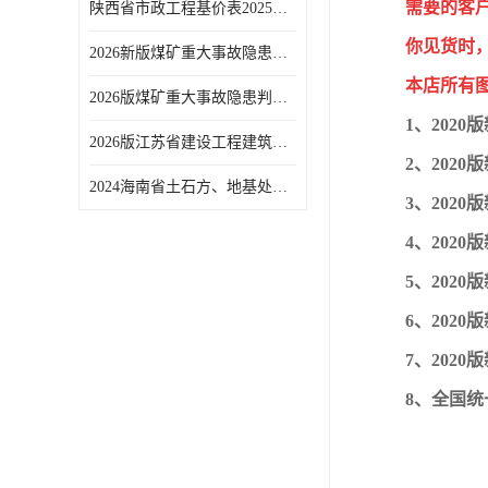
需要的客
陕西省市政工程基价表2025版-陕西省市政工程消耗量定额-2025陕西市政工程预算定额
你见货时，
2026新版煤矿重大事故隐患判定标准专家解读-地质出版社
本店所有
2026版煤矿重大事故隐患判定标准（含新旧条文对照）-应急管理出版社
1、202
2026版江苏省建设工程建筑装饰安装市政消耗量台班费用工期定额全26册
2、202
2024海南省土石方、地基处理及边坡支护、桩基工程综合定额
3、202
4、202
5、202
6、202
7、202
8、全国统