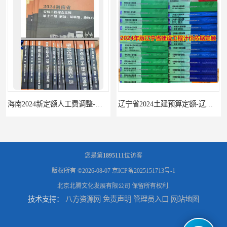
海南2024新定额人工费调整-海南2024版安装定额-海南2024房屋建筑定额-海南定额
辽宁省2024土建预算定额-辽宁安装预算定额-辽宁通风空调安装定额
您是第
1895111
位访客
版权所有 ©2026-08-07
京ICP备2025151713号-1
北京北腾文化发展有限公司
保留所有权利.
技术支持：
八方资源网
免责声明
管理员入口
网站地图