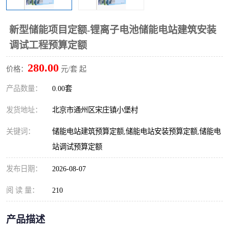
算定额
山东省工程预算定额
法律图书
新型储能项目定额-锂离子电池储能电站建筑安装
电网技改,拆除,检修定额
炼油化工计价依据定额
调试工程预算定额
信息通信建设工程预算定
火力发电机组检修定额
280.00
价格：
元/套 起
额
湖北建设工程消耗量定额
湖南建设工程预算定额
产品数量：
0.00套
煤炭建设工程预算定额
钢铁检修工程预算定额
发货地址：
北京市通州区宋庄镇小堡村
关键词：
储能电站建筑预算定额,储能电站安装预算定额,储能电
黄金矿山工程预算定额
冶金工业矿山建设工程预
站调试预算定额
算定额2
冶金工业建设工程预算定
人防工程预算定额
发布日期：
2026-08-07
额
电子工程概预算定额
有色工程预算定额
阅 读 量：
210
内河航运工程概预算定额
沿海港口工程预算定额
产品描述