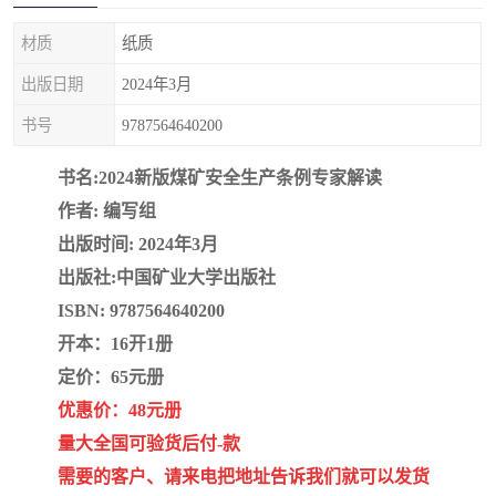
疏浚工程预算定额
吉林建筑工程预算定额
材质
纸质
吉林建设工程计价定额
辽宁省建筑工程预算定额
出版日期
2024年3月
福建建设工程预算定额
贵州省工程预算定额
书号
9787564640200
辽宁省工程计价定额
上海建设预算工程定额
书名:2024新版煤矿安全生产条例专家解读
作者: 编写组
江西省建筑工程预算定额
安徽省建设工程预算定额
出版时间: 2024年3月
出版社:中国矿业大学出版社
锅炉及压力容器规范国际
广东省建设工程预算定额
ISBN: 9787564640200
性规范ASME
湖北省建设工程预算定额
年考军校教材资料
开本：16开1册
定价：65元册
甘肃省建设工程预算定额
山西省建设工程预算定额
优惠价：48元册
量大全国可验货后付-款
内蒙古建设工程预算定额
公路工程预算定额
需要的客户、请来电把地址告诉我们就可以发货