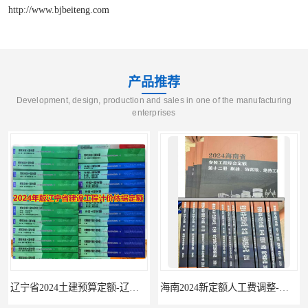
http://www.bjbeiteng.com
产品推荐
Development, design, production and sales in one of the manufacturing
enterprises
辽宁省2024土建预算定额-辽宁安装预算定额-辽宁通风空调安装定额
海南2024新定额人工费调整-海南2024版安装定额-海南2024房屋建筑定额-海南定额