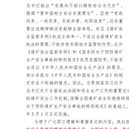
云南省建设工程预算定额
2020民法典
陕西省水利工程概预算定
宁夏建设工程计价定额
额
冶金工业建设工程概算定
河北省建设工程消耗量定
额
额
天津建设工程预算定额
20kv及以下配电网工程预
算定额
广东省水利水电概预算定
全国消耗量工程定额
额
四川省清单计价定额
北京市建设工程消耗量定
额