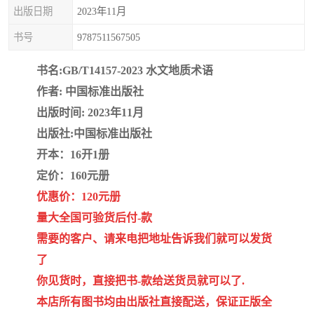
疏浚工程预算定额
吉林建筑工程预算定额
出版日期
2023年11月
书号
9787511567505
吉林建设工程计价定额
辽宁省建筑工程预算定额
书名:GB/T14157-2023 水文地质术语
福建建设工程预算定额
贵州省工程预算定额
作者: 中国标准出版社
辽宁省工程计价定额
上海建设预算工程定额
出版时间: 2023年11月
出版社:中国标准出版社
江西省建筑工程预算定额
安徽省建设工程预算定额
开本：16开1册
定价：160元册
锅炉及压力容器规范国际
广东省建设工程预算定额
优惠价：120元册
性规范ASME
湖北省建设工程预算定额
年考军校教材资料
量大全国可验货后付-款
需要的客户、请来电把地址告诉我们就可以发货
甘肃省建设工程预算定额
山西省建设工程预算定额
了
你见货时，直接把书-款给送货员就可以了.
内蒙古建设工程预算定额
公路工程预算定额
本店所有图书均由出版社直接配送，保证正版全