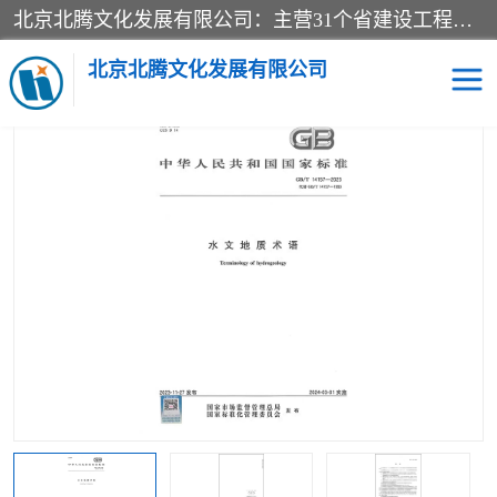
北京北腾文化发展有限公司：主营31个省建设工程预算书,工程预算软件,工程计价依据,工程造价定额,工程量清单计价定额,建设工程量消耗量定额,各行业工程预算定额,铁路定额,电力定额,矿山定额,*,黄金定额,钢铁企业检修定额,中石化安装检修定额,煤矿图书,医院书籍等.诚信的经营，在发展的同时公司不忘不断总结不断优化为客户的服务，和一如既往的热情赢得了新老客户的极高评价及青睐。
当前位置：
首页
>
供应商机
>
标准图书
> 新书GB/T14157-2023 水文
地质术语
北京北腾文化发展有限公司
医院图书
预算定额
电力图书
煤矿图书
标准图书
铁路建设工程预算定额
电力行业工程预算定额
石油化工安装预算定额
新石油化工检修定额
石油化工概算定额数据
石油建设安装工程预算定
长输管道工程检修维修预