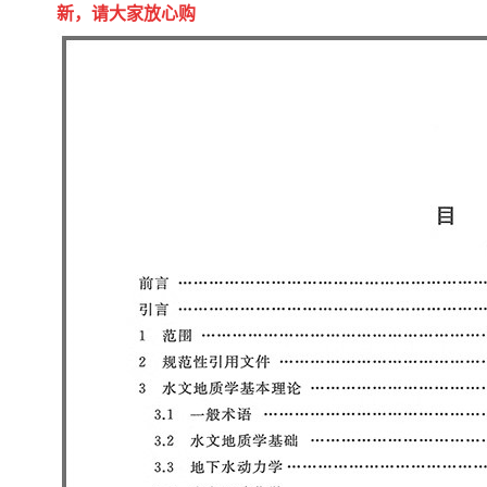
陕西建设工程消耗量定额
新疆建设工程预算定额
新，请大家放心购
贵州水利水电定额
铁路概预算定额
青海省建筑工程消耗量定
西藏建筑工程计价定额
额
20kv及以下配电网工程定
地质灾害治理工程质量检
额
验评定标准
广西建筑安装工程预算定
内河沿海港口疏浚定额
额
*考军校教材
黑龙江建设工程计价定额
依据
海南省建设工程预算定额
浙江省建设工程预算定额
电力工程预算概算定额
重庆市建设工程计价定额
江苏省建设工程计价定额
深圳市建设工程消耗量定
额
四川省清单定额
河南省建设工程预算定额