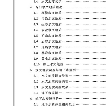
云南省建设工程预算定额
2020民法典
陕西省水利工程概预算定
宁夏建设工程计价定额
额
冶金工业建设工程概算定
河北省建设工程消耗量定
额
额
天津建设工程预算定额
20kv及以下配电网工程预
算定额
广东省水利水电概预算定
全国消耗量工程定额
额
四川省清单计价定额
北京市建设工程消耗量定
额