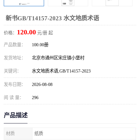
算定额
山东省工程预算定额
法律图书
新书GB/T14157-2023 水文地质术语
电网技改,拆除,检修定额
炼油化工计价依据定额
120.00
价格：
元/册 起
信息通信建设工程预算定
火力发电机组检修定额
产品数量：
100.00册
额
湖北建设工程消耗量定额
湖南建设工程预算定额
发货地址：
北京市通州区宋庄镇小堡村
煤炭建设工程预算定额
钢铁检修工程预算定额
关键词：
水文地质术语,GB/T14157-2023
黄金矿山工程预算定额
冶金工业矿山建设工程预
发布日期：
2026-08-08
算定额2
阅 读 量：
冶金工业建设工程预算定
296
人防工程预算定额
额
电子工程概预算定额
有色工程预算定额
产品描述
内河航运工程概预算定额
沿海港口工程预算定额
材质
纸质