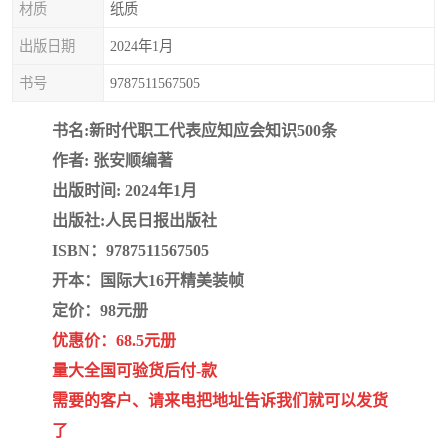
材质
纸质
疏浚工程预算定额
吉林建筑工程预算定额
出版日期
2024年1月
吉林建设工程计价定额
辽宁省建筑工程预算定额
书号
9787511567505
福建建设工程预算定额
贵州省工程预算定额
书名:新时代职工代表应知应会知识500条
辽宁省工程计价定额
上海建设预算工程定额
作者: 张安顺编著
出版时间: 2024年1月
江西省建筑工程预算定额
安徽省建设工程预算定额
出版社:人民日报出版社
ISBN：9787511567505
锅炉及压力容器规范国际
广东省建设工程预算定额
开本：国际大16开精美装帧
性规范ASME
湖北省建设工程预算定额
年考军校教材资料
定价：98元册
优惠价：68.5元册
甘肃省建设工程预算定额
山西省建设工程预算定额
量大全国可验货后付-款
需要的客户、请来电把地址告诉我们就可以发货
内蒙古建设工程预算定额
公路工程预算定额
了