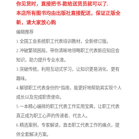
陕西建设工程消耗量定额
新疆建设工程预算定额
你见货时，直接把书-款给送货员就可以了.
本店所有图书均由出版社直接配送，保证正版全
贵州水利水电定额
铁路概预算定额
新，请大家放心购
青海省建筑工程消耗量定
西藏建筑工程计价定额
编辑推荐
1.全国工会系统职工代表培训教材，全新修订版。
额
20kv及以下配电网工程定
地质灾害治理工程质量检
2.冲破繁琐困局，带你清晰地领略职工代表新应知应会
知识，助力提升专业水准。
额
验评定标准
广西建筑安装工程预算定
内河沿海港口疏浚定额
3.突破传统，利用互动式学习，让知识更易消化、更有
额
*考军校教材
黑龙江建设工程计价定额
趣味。
4.解锁职工代表身份的*指南，能更好地帮助其实现个人
依据
海南省建设工程预算定额
浙江省建设工程预算定额
成长以及完成职责使命。
5.一本精心编排的职工代表工作实用宝典，让职工代表
电力工程预算概算定额
重庆市建设工程计价定额
真正成为职工心声的传递者、代言人。
江苏省建设工程计价定额
深圳市建设工程消耗量定
6.精选案例，专家解读，直击职工代表工作的痛点，提
供全套解决方案。
额
四川省清单定额
河南省建设工程预算定额