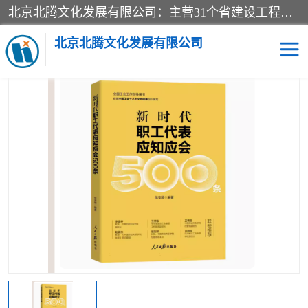
北京北腾文化发展有限公司：主营31个省建设工程预算书,工程预算软件,工程计价依据,工程造价定额,工程量清单计价定额,建设工程量消耗量定额,各行业工程预算定额,铁路定额,电力定额,矿山定额,*,黄金定额,钢铁企业检修定额,中石化安装检修定额,煤矿图书,医院书籍等.诚信的经营，在发展的同时公司不忘不断总结不断优化为客户的服务，和一如既往的热情赢得了新老客户的极高评价及青睐。
当前位置：
首页
>
供应商机
>
标准图书
> 2024新时代职工代表应知
应会知识500条-人民日报出版社
北京北腾文化发展有限公司
医院图书
预算定额
电力图书
煤矿图书
标准图书
铁路建设工程预算定额
电力行业工程预算定额
石油化工安装预算定额
新石油化工检修定额
石油化工概算定额数据
石油建设安装工程预算定
长输管道工程检修维修预