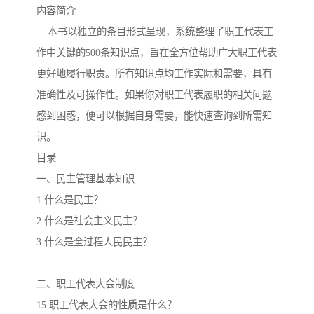
内容简介
本书以独立的条目形式呈现，系统整理了职工代表工
云南省建设工程预算定额
2020民法典
作中关键的500条知识点，旨在全方位帮助广大职工代表
陕西省水利工程概预算定
宁夏建设工程计价定额
更好地履行职责。所有知识点均工作实际和需要，具有
准确性及可操作性。如果你对职工代表履职的相关问题
额
冶金工业建设工程概算定
河北省建设工程消耗量定
感到困惑，便可以根据自身需要，能快速查询到所需知
额
额
天津建设工程预算定额
20kv及以下配电网工程预
识。
目录
算定额
广东省水利水电概预算定
全国消耗量工程定额
一、民主管理基本知识
1.什么是民主？
额
四川省清单计价定额
北京市建设工程消耗量定
2.什么是社会主义民主？
额
3.什么是全过程人民民主？
......
二、职工代表大会制度
15.职工代表大会的性质是什么？