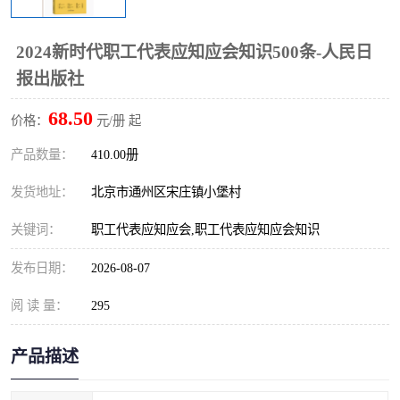
算定额
山东省工程预算定额
法律图书
2024新时代职工代表应知应会知识500条-人民日
电网技改,拆除,检修定额
炼油化工计价依据定额
报出版社
信息通信建设工程预算定
火力发电机组检修定额
68.50
价格：
元/册 起
额
湖北建设工程消耗量定额
湖南建设工程预算定额
产品数量：
410.00册
煤炭建设工程预算定额
钢铁检修工程预算定额
发货地址：
北京市通州区宋庄镇小堡村
关键词：
职工代表应知应会,职工代表应知应会知识
黄金矿山工程预算定额
冶金工业矿山建设工程预
发布日期：
2026-08-07
算定额2
冶金工业建设工程预算定
人防工程预算定额
阅 读 量：
295
额
电子工程概预算定额
有色工程预算定额
产品描述
内河航运工程概预算定额
沿海港口工程预算定额