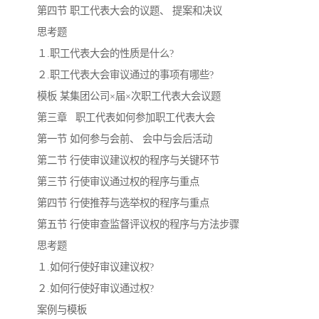
第四节 职工代表大会的议题、 提案和决议
思考题
云南省建设工程预算定额
2020民法典
１.职工代表大会的性质是什么?
陕西省水利工程概预算定
宁夏建设工程计价定额
２.职工代表大会审议通过的事项有哪些?
模板 某集团公司×届×次职工代表大会议题
额
冶金工业建设工程概算定
河北省建设工程消耗量定
第三章 职工代表如何参加职工代表大会
额
额
天津建设工程预算定额
20kv及以下配电网工程预
第一节 如何参与会前、 会中与会后活动
第二节 行使审议建议权的程序与关键环节
算定额
广东省水利水电概预算定
全国消耗量工程定额
第三节 行使审议通过权的程序与重点
第四节 行使推荐与选举权的程序与重点
额
四川省清单计价定额
北京市建设工程消耗量定
第五节 行使审查监督评议权的程序与方法步骤
额
思考题
１.如何行使好审议建议权?
２.如何行使好审议通过权?
案例与模板