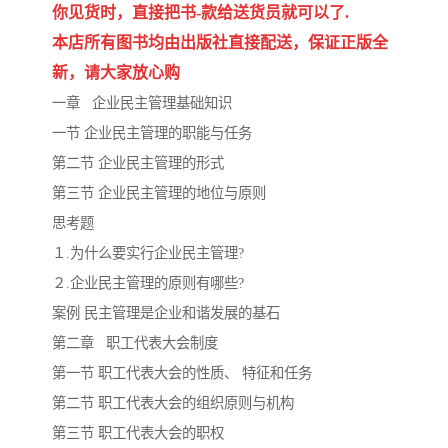
陕西建设工程消耗量定额
新疆建设工程预算定额
你见货时，直接把书-款给送货员就可以了.
本店所有图书均由出版社直接配送，保证正版全
贵州水利水电定额
铁路概预算定额
新，请大家放心购
青海省建筑工程消耗量定
西藏建筑工程计价定额
一章 企业民主管理基础知识
一节 企业民主管理的职能与任务
额
20kv及以下配电网工程定
地质灾害治理工程质量检
第二节 企业民主管理的形式
第三节 企业民主管理的地位与原则
额
验评定标准
广西建筑安装工程预算定
内河沿海港口疏浚定额
思考题
额
*考军校教材
黑龙江建设工程计价定额
１.为什么要实行企业民主管理?
２.企业民主管理的原则有哪些?
依据
海南省建设工程预算定额
浙江省建设工程预算定额
案例 民主管理是企业和谐发展的基石
第二章 职工代表大会制度
电力工程预算概算定额
重庆市建设工程计价定额
第一节 职工代表大会的性质、 特征和任务
江苏省建设工程计价定额
深圳市建设工程消耗量定
第二节 职工代表大会的组织原则与机构
第三节 职工代表大会的职权
额
四川省清单定额
河南省建设工程预算定额