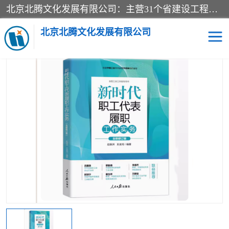
北京北腾文化发展有限公司：主营31个省建设工程预算书,工程预算软件,工程计价依据,工程造价定额,工程量清单计价定额,建设工程量消耗量定额,各行业工程预算定额,铁路定额,电力定额,矿山定额,*,黄金定额,钢铁企业检修定额,中石化安装检修定额,煤矿图书,医院书籍等.诚信的经营，在发展的同时公司不忘不断总结不断优化为客户的服务，和一如既往的热情赢得了新老客户的极高评价及青睐。
当前位置：
首页
>
供应商机
>
标准图书
> 2024年新时代职工代表履
职工作实务第五版
北京北腾文化发展有限公司
医院图书
预算定额
电力图书
煤矿图书
标准图书
铁路建设工程预算定额
电力行业工程预算定额
石油化工安装预算定额
新石油化工检修定额
石油化工概算定额数据
石油建设安装工程预算定
长输管道工程检修维修预