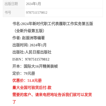
疏浚工程预算定额
吉林建筑工程预算定额
出版日期
2024年1月
书号
9787511579812
吉林建设工程计价定额
辽宁省建筑工程预算定额
书名:2024年新时代职工代表履职工作实务第五版
福建建设工程预算定额
贵州省工程预算定额
（全新升级第五版）
辽宁省工程计价定额
上海建设预算工程定额
作者: 赵振洲等编著
出版时间: 2024年1月
江西省建筑工程预算定额
安徽省建设工程预算定额
出版社:人民日报出版社
ISBN：9787511579812
锅炉及压力容器规范国际
广东省建设工程预算定额
开本：国际大16开精美装帧
性规范ASME
湖北省建设工程预算定额
年考军校教材资料
定价：79元册
优惠价：51.8元册
甘肃省建设工程预算定额
山西省建设工程预算定额
量大全国可验货后付-款
需要的客户、请来电把地址告诉我们就可以发货
内蒙古建设工程预算定额
公路工程预算定额
了