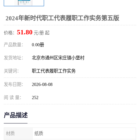
算定额
山东省工程预算定额
法律图书
2024年新时代职工代表履职工作实务第五版
电网技改,拆除,检修定额
炼油化工计价依据定额
51.80
价格：
元/册 起
信息通信建设工程预算定
火力发电机组检修定额
产品数量：
0.00册
额
湖北建设工程消耗量定额
湖南建设工程预算定额
发货地址：
北京市通州区宋庄镇小堡村
煤炭建设工程预算定额
钢铁检修工程预算定额
关键词：
职工代表履职工作实务
黄金矿山工程预算定额
冶金工业矿山建设工程预
发布日期：
2026-08-08
算定额2
阅 读 量：
冶金工业建设工程预算定
252
人防工程预算定额
额
电子工程概预算定额
有色工程预算定额
产品描述
内河航运工程概预算定额
沿海港口工程预算定额
材质
纸质