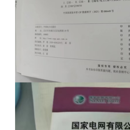
云南省建设工程预算定额
2020民法典
陕西省水利工程概预算定
宁夏建设工程计价定额
额
冶金工业建设工程概算定
河北省建设工程消耗量定
额
额
天津建设工程预算定额
20kv及以下配电网工程预
算定额
广东省水利水电概预算定
全国消耗量工程定额
额
四川省清单计价定额
北京市建设工程消耗量定
额