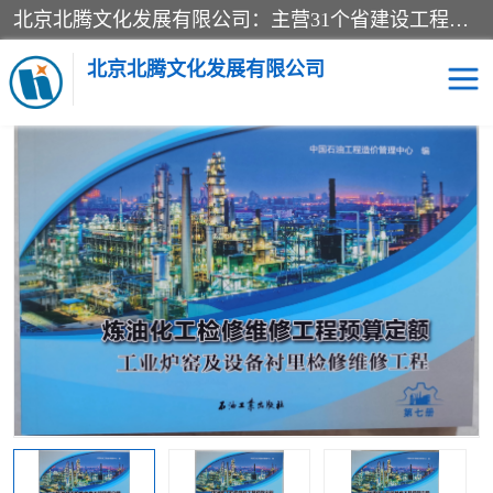
北京北腾文化发展有限公司：主营31个省建设工程预算书,工程预算软件,工程计价依据,工程造价定额,工程量清单计价定额,建设工程量消耗量定额,各行业工程预算定额,铁路定额,电力定额,矿山定额,*,黄金定额,钢铁企业检修定额,中石化安装检修定额,煤矿图书,医院书籍等.诚信的经营，在发展的同时公司不忘不断总结不断优化为客户的服务，和一如既往的热情赢得了新老客户的极高评价及青睐。
当前位置：
首页
>
供应商机
>
炼油化工计价依据定额
> 2023新版炼
油化工工业炉窑及设备衬里检修维修工程预算定额
北京北腾文化发展有限公司
医院图书
预算定额
电力图书
煤矿图书
标准图书
铁路建设工程预算定额
电力行业工程预算定额
石油化工安装预算定额
新石油化工检修定额
石油化工概算定额数据
石油建设安装工程预算定
长输管道工程检修维修预