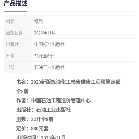
产品描述
疏浚工程预算定额
吉林建筑工程预算定额
吉林建设工程计价定额
辽宁省建筑工程预算定额
材质
纸质
出版日期
2023年11月
福建建设工程预算定额
贵州省工程预算定额
出版社
中国标准出版社
辽宁省工程计价定额
上海建设预算工程定额
开本
32开全8册
江西省建筑工程预算定额
安徽省建设工程预算定额
书号
石油工业出版社
锅炉及压力容器规范国际
广东省建设工程预算定额
书名：2023新版炼油化工检修维修工程预算定额
全8册
性规范ASME
湖北省建设工程预算定额
年考军校教材资料
作者：中国石油工程造价管理中心
甘肃省建设工程预算定额
山西省建设工程预算定额
出版社：石油工业出版社
册数：32开全8册
内蒙古建设工程预算定额
公路工程预算定额
定价：880元套
出版时间：2023年11月