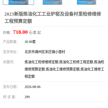
算定额
山东省工程预算定额
法律图书
2023新版炼油化工工业炉窑及设备衬里检修维修
电网技改,拆除,检修定额
炼油化工计价依据定额
工程预算定额
信息通信建设工程预算定
火力发电机组检修定额
718.00
价格：
元/套 起
额
湖北建设工程消耗量定额
湖南建设工程预算定额
产品数量：
20.00套
煤炭建设工程预算定额
钢铁检修工程预算定额
发货地址：
北京市通州区宋庄镇小堡村
关键词：
炼油化工检修维修定额,炼油化工检修工程定额,炼油检
黄金矿山工程预算定额
冶金工业矿山建设工程预
维修预算定额,炼油化工维修预算定额,炼油化工维修工
算定额2
冶金工业建设工程预算定
人防工程预算定额
程定额
发布日期：
额
2026-08-06
电子工程概预算定额
有色工程预算定额
阅 读 量：
299
内河航运工程概预算定额
沿海港口工程预算定额