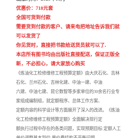
陕西建设工程消耗量定额
新疆建设工程预算定额
优惠价：718元套
贵州水利水电定额
铁路概预算定额
全国可货到付款
需要货到付款的客户、请来电把地址告诉我们就
青海省建筑工程消耗量定
西藏建筑工程计价定额
可以发货了
你见货时，直接把书款给送货员就可以了.
额
20kv及以下配电网工程定
地质灾害治理工程质量检
本店所有图书均由出版社直接配送，保证正版全
额
验评定标准
广西建筑安装工程预算定
内河沿海港口疏浚定额
新，不必担心，请大家放心购买
《炼油化工检修维修工程预算定额》由大庆石化、吉林
额
*考军校教材
黑龙江建设工程计价定额
石化、兰州石化、吉林化建、中油一建、中油
依据
六建、中油七建、昆仑数智等多家单位的30余名行业专
海南省建设工程预算定额
浙江省建设工程预算定额
家组成编制组，就定额程序、总体工作方案、
电力工程预算概算定额
重庆市建设工程计价定额
定额内容的科学设计等方面展开了深入的改进。《炼油
化工检修维修工程预算定额》全面解决现行定
江苏省建设工程计价定额
深圳市建设工程消耗量定
额执行过程中存在的各类问题，实现预期目标:定额人工
额
四川省清单定额
河南省建设工程预算定额
单价调整基本到位;量价费结构不平衡问题