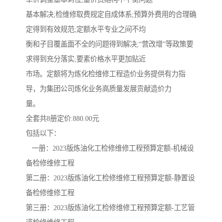
基本解决;检维修取费规定自成体系;预算外费用的合理确
云南省建设工程预算定额
2020民法典
定得到有效规范;定额水平专业之间不均
衡和子目覆盖面不全的问题得到解决;“营改增”等政策要
陕西省水利工程概预算定
宁夏建设工程计价定额
求得到充分落实;要素价格水平更加贴近
额
冶金工业建设工程概算定
河北省建设工程消耗量定
市场。定额将为炼化检维修工程造价业务提供有力指
导，为集团公司炼化业务高质量发展贡献造价力
额
额
天津建设工程预算定额
20kv及以下配电网工程预
量。
全套共8册定价:880.00元
算定额
广东省水利水电概预算定
全国消耗量工程定额
包括以下：
额
四川省清单计价定额
北京市建设工程消耗量定
一册：2023版炼油化工检修维修工程预算定额-机械设
备检修维修工程
额
第二册：2023版炼油化工检修维修工程预算定额-静置设
备检修维修工程
第三册：2023版炼油化工检修维修工程预算定额-工艺管