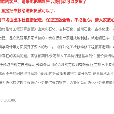
付款的客户、请来电把地址告诉我们就可以发货了
，直接把书款给送货员就可以了.
图书均由出版社直接配送，保证正版全新，不必担心，请大家放
检修维修工程预算定额》由大庆石化、吉林石化、兰州石化、吉林化建、
七建、昆仑数智等多家单位的30余名行业专家组成编制组，就定额程序、
科学设计等方面展开了深入的改进。《炼油化工检修维修工程预算定额》
中存在的各类问题，实现预期目标:定额人工单价调整基本到位;量价费结
检维修取费规定自成体系;预算外费用的合理确定得到有效规范;定额水平专
盖面不全的问题得到解决;“营改增”等政策要求得到充分落实;要素价格水
将为炼化检维修工程造价业务提供有力指导，为集团公司炼化业务高质量
:880.00元