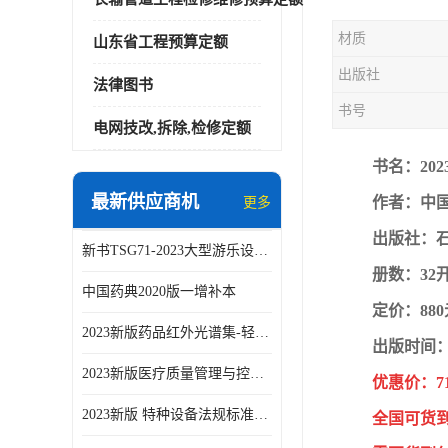
材质
山东省工程预算定额
出版社
法律图书
书号
电网技改,拆除,检修定额
书名：20
最新供应商机
作者：中
更多
出版社：
新书TSG71-2023大型游乐设施安全技术规程
册数：32
中国药典2020版一增补本
定价：88
2023新版药品红外光谱集-轻工业出版社
出版时间：2
2023新版医疗质量管理与控制指标汇编5.0版
优惠价：7
2023新版 特种设备法规标准手册 机电类标准客运索道卷
全国可货