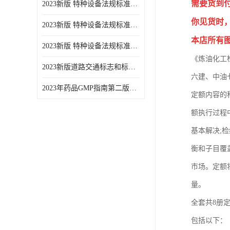
需要货到
2023新版 特种设备法规标准手册 机电类标准游乐设施卷
你见货时
2023新版 特种设备法规标准手册 安全技术规范卷共三本
本店所有
2023新版 特种设备法规标准手册 机电类标准电梯卷 共两本
《炼油化工
2023新版道路交通标志和标线手册
六建、中油
2023年药品GMP指南第二版全6册
定额内容的
额执行过程
基本解决;
衡和子目覆
市场。定额
量。
全套共8册定价
包括以下：